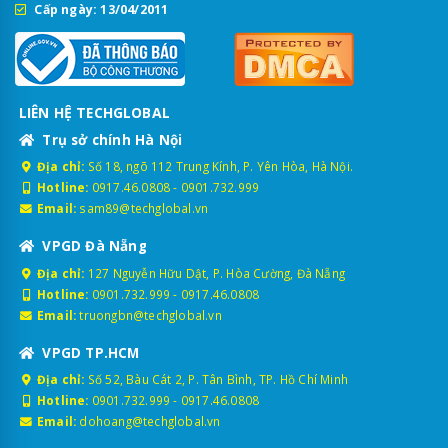
Cấp ngày: 13/04/2011
LIÊN HỆ TECHGLOBAL
Trụ sở chính Hà Nội
Địa chỉ:
Số 18, ngõ 112 Trung Kính, P. Yên Hòa, Hà Nội.
Hotline:
0917.46.0808
-
0901.732.999
Email:
sam89@techglobal.vn
VPGD Đà Nẵng
Địa chỉ:
127 Nguyễn Hữu Dật, P. Hòa Cường, Đà Nẵng
Hotline:
0901.732.999
-
0917.46.0808
Email:
truongbn@techglobal.vn
VPGD TP.HCM
Địa chỉ:
Số 52, Bàu Cát 2, P. Tân Bình, TP. Hồ Chí Minh
Hotline:
0901.732.999
-
0917.46.0808
Email:
dohoang@techglobal.vn