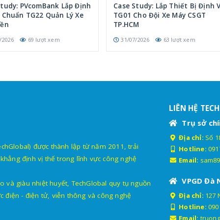
Study: PVcomBank Lắp Định
Case Study: Lắp Thiết Bị Định V
p Chuẩn TG22 Quản Lý Xe
TG01 Cho Đội Xe Máy CSGT
iền
TP.HCM
/2026
69 lượt xem
31/07/2026
63 lượt xem
LIÊN HỆ TEC
Trụ sở chí
Địa chỉ:
Số 18
lobal) được thành lập từ năm 2011, trải
Hotline:
091
khẳng định vị thế trong lĩnh vực công nghệ
Email:
sam89
VPGD Đà 
o và giàu nhiệt huyết, TechGlobal quy tụ nguồn
c điện - điện tử, viễn thông và công nghệ
Địa chỉ:
127 
Hotline:
090
Email:
truon