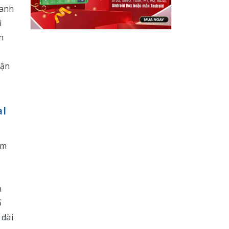
oanh
i
h
hận
al
ị
ám
m
ố
 dài