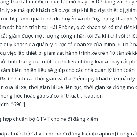
trạng thái tắt mở điều hòa, tắt mở máy… ♦ Dễ dàng và chuy
 lý xe mà quý khách đã được cấp khi lắp đặt thiết bị giám
 trực tiếp xem quá trình di chuyển và những trạng thái ph
giám sát hành trình tại Hải Phòng, quý khách sẽ có thể tiết 
 cắt giảm được một lượng công nhân tối đa khi chỉ với thiết
 là quý khách đã quản lý được cả đoàn xe của mình. + Thứ ha
 dụ việc lắp thiết bị giám sát hành trình xe trên 10 tấn sẽ k
bởi tình trạng rút ruột nhiên liệu những loại xe này rất ph
 cảm biến nhiên liệu sẽ giúp cho các nhà quản lý tính toán
%. ♦ Chính xác thời gian và địa điểm: quý khách sẽ quản lý
của lái xe, thời gian lái xe liên tục, thời gian xe đóng mở 
e hỏng hóc hoặc gặp sự cố kĩ thuật… [caption
idth="696"]
 hợp chuẩn bộ GTVT cho xe đi đăng kiểm[/caption] Cùng rấ