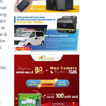
ên
 sát
ương
kiệm
 bị
i là
iểm
ổ
cửa,
t