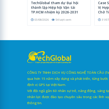
TechGlobal tham dự Đại hội
Case 
thành lập Hiệp hội Vận tải
Vị Hợ
TP.HCM nhiệm kỳ 2026-2031
Chở T
03/08/2026
54 lượt xem
31/07
CÔNG TY TNHH DỊCH VỤ CÔNG NGHỆ TOÀN CẦU (TechG
qua hơn 15 năm xây dựng và phát triển, từng bước 
định vị GPS tại Việt Nam.
Với đội ngũ gần 60 nhân sự trẻ, năng động, sáng tạ
nhân lực được đào tạo chuyên sâu trong các lĩnh vự
thông tin.