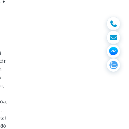
. ♦
i
sát
m
k
i,
òa,
,
tại
 đó