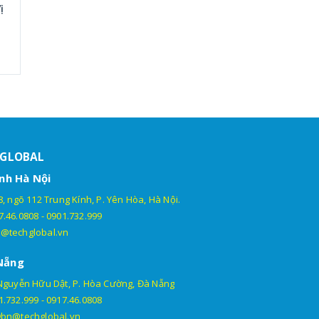
ị
HGLOBAL
nh Hà Nội
, ngõ 112 Trung Kính, P. Yên Hòa, Hà Nội.
7.46.0808
-
0901.732.999
@techglobal.vn
Nẵng
Nguyễn Hữu Dật, P. Hòa Cường, Đà Nẵng
1.732.999
-
0917.46.0808
gbn@techglobal.vn