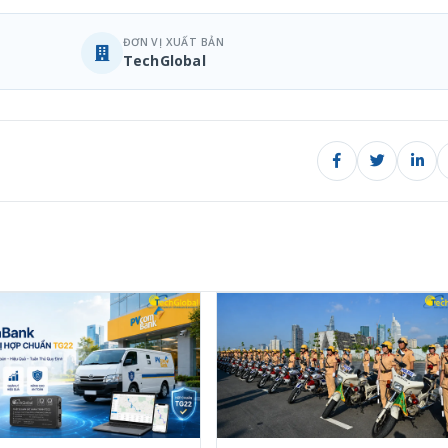
ĐƠN VỊ XUẤT BẢN
TechGlobal