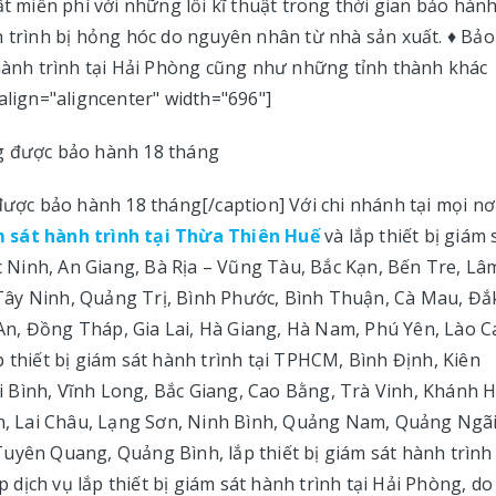
t miễn phí với những lỗi kĩ thuật trong thời gian bảo hành
h trình bị hỏng hóc do nguyên nhân từ nhà sản xuất. ♦ Bảo
 hành trình tại Hải Phòng cũng như những tỉnh thành khác
align="aligncenter" width="696"]
được bảo hành 18 tháng[/caption] Với chi nhánh tại mọi nơ
m sát hành trình tại Thừa Thiên Huế
và lắp thiết bị giám 
ắc Ninh, An Giang, Bà Rịa – Vũng Tàu, Bắc Kạn, Bến Tre, Lâ
Tây Ninh, Quảng Trị, Bình Phước, Bình Thuận, Cà Mau, Đắ
n, Đồng Tháp, Gia Lai, Hà Giang, Hà Nam, Phú Yên, Lào Ca
 thiết bị giám sát hành trình tại TPHCM, Bình Định, Kiên
 Bình, Vĩnh Long, Bắc Giang, Cao Bằng, Trà Vinh, Khánh H
, Lai Châu, Lạng Sơn, Ninh Bình, Quảng Nam, Quảng Ngãi
uyên Quang, Quảng Bình, lắp thiết bị giám sát hành trình 
dịch vụ lắp thiết bị giám sát hành trình tại Hải Phòng, do