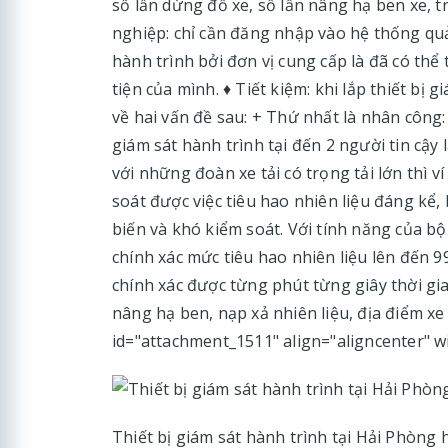
số lần dừng đỗ xe, số lần nâng hạ ben xe, 
nghiệp: chỉ cần đăng nhập vào hệ thống quản
hành trình bởi đơn vị cung cấp là đã có thể
tiện của mình. ♦ Tiết kiệm: khi lắp thiết bị 
về hai vấn đề sau: + Thứ nhất là nhân công:
giám sát hành trình tại đến 2 người tin cậy
với những đoàn xe tải có trọng tải lớn thì ví
soát được việc tiêu hao nhiên liệu đáng kể, 
biến và khó kiểm soát. Với tính năng của bộ
chính xác mức tiêu hao nhiên liệu lên đến 99
chính xác được từng phút từng giây thời gian 
nâng hạ ben, nạp xả nhiên liệu, địa điểm x
id="attachment_1511" align="aligncenter" w
Thiết bị giám sát hành trình tại Hải Phòng