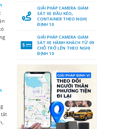
m
GIẢI PHÁP CAMERA GIÁM
t
SÁT XE ĐẦU KÉO,
CONTAINER THEO NGHỊ
ận
ĐỊNH 10
có
ùng
GIẢI PHÁP CAMERA GIÁM
SÁT XE HÀNH KHÁCH TỪ 09
CHỖ TRỞ LÊN THEO NGHỊ
ĐỊNH 10
h
ng
 tất
n,