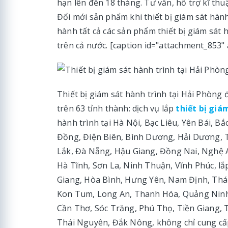
hạn lên đến 18 tháng. Tư vấn, hỗ trợ kĩ thuậ
Đổi mới sản phẩm khi thiết bị giám sát hàn
hành tất cả các sản phẩm thiết bị giám sát
trên cả nước. [caption id="attachment_853" 
Thiết bị giám sát hành trình tại Hải Phòng 
trên 63 tỉnh thành: dịch vụ lắp
thiết bị giá
hành trình tại Hà Nội, Bạc Liêu, Yên Bái, B
Đồng, Điện Biên, Bình Dương, Hải Dương, 
Lắk, Đà Nẵng, Hậu Giang, Đồng Nai, Nghệ A
Hà Tĩnh, Sơn La, Ninh Thuận, Vĩnh Phúc, lắp
Giang, Hòa Bình, Hưng Yên, Nam Định, Thái
Kon Tum, Long An, Thanh Hóa, Quảng Ninh
Cần Thơ, Sóc Trăng, Phú Thọ, Tiền Giang, T
Thái Nguyên, Đắk Nông, không chỉ cung cấp 