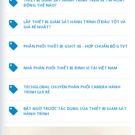
THIẾT BỊ GIÁM SÁT HÀNH TRÌNH TRÊN XE TẢI HOẠT
ĐỘNG THẾ NÀO?
LẮP THIẾT BỊ GIÁM SÁT HÀNH TRÌNH Ở ĐÂU TỐT VÀ
GIÁ RẺ NHẤT?
PHÂN PHỐI THIẾT BỊ GSHT XE - HỢP CHUẨN BỘ GTVT
NHÀ PHÂN PHỐI THIẾT BỊ ĐỊNH VỊ TẠI VIỆT NAM
TECHGLOBAL CHUYÊN PHÂN PHỐI CAMERA HÀNH
TRÌNH GIÁ RẺ
BẤT NGỜ TRƯỚC TÁC DỤNG CỦA THIẾT BỊ GIÁM SÁT
HÀNH TRÌNH