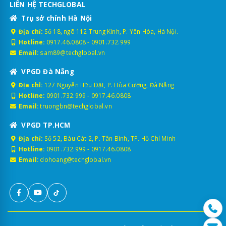
LIÊN HỆ TECHGLOBAL
Trụ sở chính Hà Nội
Địa chỉ:
Số 18, ngõ 112 Trung Kính, P. Yên Hòa, Hà Nội.
Hotline:
0917.46.0808
-
0901.732.999
Email:
sam89@techglobal.vn
VPGD Đà Nẵng
Địa chỉ:
127 Nguyễn Hữu Dật, P. Hòa Cường, Đà Nẵng
Hotline:
0901.732.999
-
0917.46.0808
Email:
truongbn@techglobal.vn
VPGD TP.HCM
Địa chỉ:
Số 52, Bàu Cát 2, P. Tân Bình, TP. Hồ Chí Minh
Hotline:
0901.732.999
-
0917.46.0808
Email:
dohoang@techglobal.vn