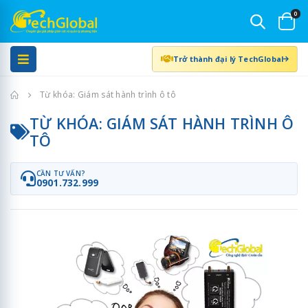
0
Trở thành đại lý TechGlobal
Trang chủ
Từ khóa: Giám sát hành trình ô tô
TỪ KHÓA: GIÁM SÁT HÀNH TRÌNH Ô
TÔ
CẦN TƯ VẤN?
0901.732.999