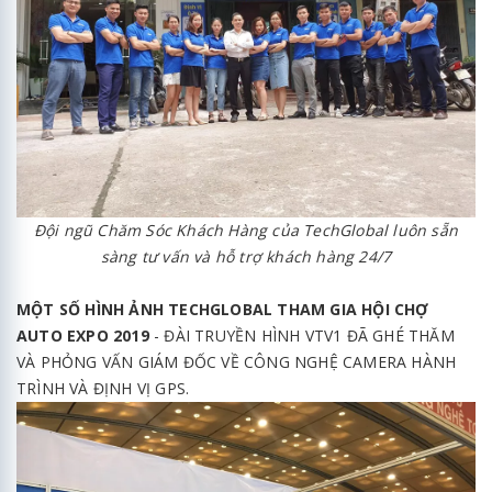
Đội ngũ Chăm Sóc Khách Hàng của TechGlobal luôn sẵn
sàng tư vấn và hỗ trợ khách hàng 24/7
MỘT SỐ HÌNH ẢNH TECHGLOBAL THAM GIA HỘI CHỢ
AUTO EXPO 2019
- ĐÀI TRUYỀN HÌNH VTV1 ĐÃ GHÉ THĂM
VÀ PHỎNG VẤN GIÁM ĐỐC VỀ CÔNG NGHỆ CAMERA HÀNH
TRÌNH VÀ ĐỊNH VỊ GPS.