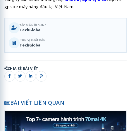
gps xe máy hàng đầu tại Việt Nam.
TÁC GIẢ NỘI DUNG
TechGlobal
ĐƠN VỊ XUẤT BẢN
TechGlobal
CHIA SẺ BÀI VIẾT
BÀI VIẾT LIÊN QUAN