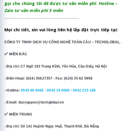
gọi cho chúng tôi để được tư vấn miễn phí:
Hotline –
Zalo tư vấn miễn phí 3 miền
-------------------------------------------------
Mọi chi tiết, xin vui lòng liên hệ lắp đặt trực tiếp tại:
CÔNG TY TNHH DỊCH VỤ CÔNG NGHỆ TOÀN CẦU – TECHGLOBAL.
✅
MIỀN BẮC
- Địa chỉ: C7 Ngõ 193 Trung Kính, Yên Hòa, Cầu Giấy, Hà Nội
- Điện thoại: (024) 35627357 - Fax: (024) 35 62 5958
- Hotline:
0945 98 6060
-
0945 19 6060
-
0902 235 188
- Email: ducnguyen@techglobal.vn
✅
MIỀN TRUNG
- Địa chỉ: Số 141 Huỳnh Ngọc Huệ, Thanh Khê, Đà Nẵng