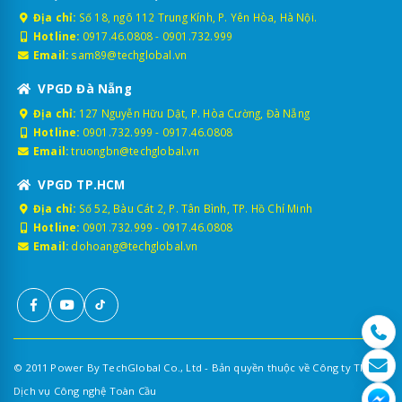
Địa chỉ:
Số 18, ngõ 112 Trung Kính, P. Yên Hòa, Hà Nội.
Hotline:
0917.46.0808
-
0901.732.999
Email:
sam89@techglobal.vn
VPGD Đà Nẵng
Địa chỉ:
127 Nguyễn Hữu Dật, P. Hòa Cường, Đà Nẵng
Hotline:
0901.732.999
-
0917.46.0808
Email:
truongbn@techglobal.vn
VPGD TP.HCM
Địa chỉ:
Số 52, Bàu Cát 2, P. Tân Bình, TP. Hồ Chí Minh
Hotline:
0901.732.999
-
0917.46.0808
Email:
dohoang@techglobal.vn
© 2011 Power By TechGlobal Co., Ltd - Bản quyền thuộc về Công ty TNHH
Dịch vụ Công nghệ Toàn Cầu