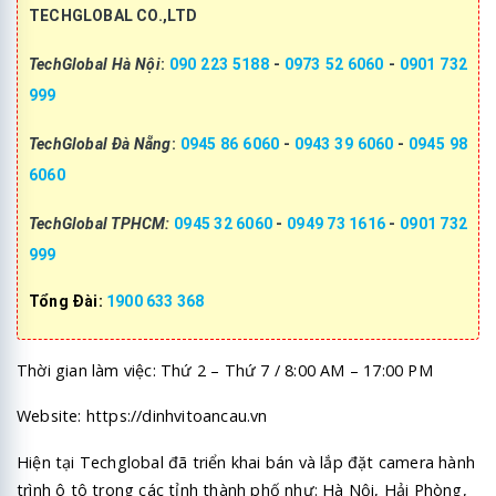
TECHGLOBAL CO.,LTD
TechGlobal Hà Nội
:
090 223 5188
-
0973 52 6060
-
0901 732
999
TechGlobal Đà Nẵng
:
0945 86 6060
-
0943 39 6060
-
0945 98
6060
TechGlobal TPHCM:
0945 32 6060
-
0949 73 1616
-
0901 732
999
Tổng Đài:
1900 633 368
Thời gian làm việc: Thứ 2 – Thứ 7 / 8:00 AM – 17:00 PM
Website:
https://dinhvitoancau.vn
Hiện tại Techglobal đã triển khai bán và lắp đặt camera hành
trình ô tô trong các tỉnh thành phố như: Hà Nội, Hải Phòng,