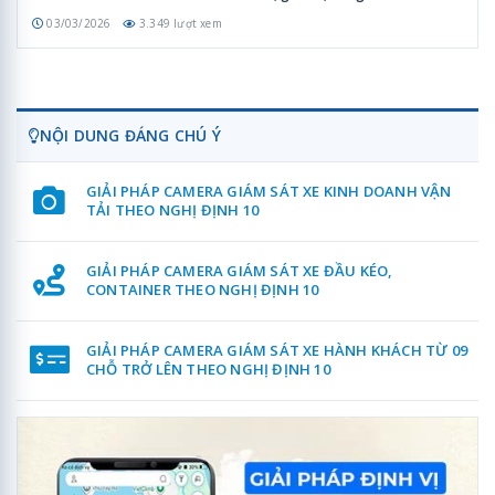
03/03/2026
3.349 lượt xem
NỘI DUNG ĐÁNG CHÚ Ý
GIẢI PHÁP CAMERA GIÁM SÁT XE KINH DOANH VẬN
TẢI THEO NGHỊ ĐỊNH 10
GIẢI PHÁP CAMERA GIÁM SÁT XE ĐẦU KÉO,
CONTAINER THEO NGHỊ ĐỊNH 10
GIẢI PHÁP CAMERA GIÁM SÁT XE HÀNH KHÁCH TỪ 09
CHỖ TRỞ LÊN THEO NGHỊ ĐỊNH 10