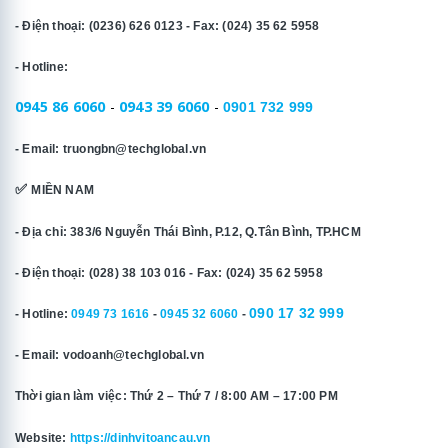
- Điện thoại: (0236) 626 0123 - Fax: (024) 35 62 5958
- Hotline:
0945 86 6060
-
0943 39 6060
-
0901 732 999
- Email: truongbn@techglobal.vn
✅
MIỀN NAM
- Địa chỉ: 383/6 Nguyễn Thái Bình, P.12, Q.Tân Bình, TP.HCM
- Điện thoại: (028) 38 103 016 - Fax: (024) 35 62 5958
090 17 32 999
- Hotline:
0949 73 1616
-
0945 32 6060
-
- Email: vodoanh@techglobal.vn
Thời gian làm việc: Thứ 2 – Thứ 7 / 8:00 AM – 17:00 PM
Website:
https://dinhvitoancau.vn