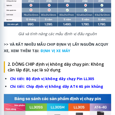
Giá và tính năng các mẫu định vị đấu nguồn
>> VÀ RẤT NHIỀU MẪU CHIP ĐỊNH VỊ LẤY NGUỒN ACQUY
XE, XEM THÊM TẠI:
ĐỊNH VỊ XE MÁY
2. DÒNG CHIP định vị không dây chạy pin: Không
cần lắp đặt, sạc là sử dụng
Chi tiết:
Bộ định vị không dây chạy Pin LL305
Chi tiết:
Chip định vị không dây AT4 4G pin khủng