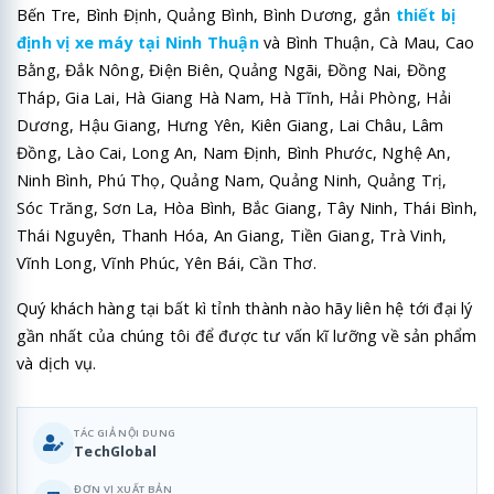
Bến Tre, Bình Định, Quảng Bình, Bình Dương, gắn
thiết bị
định vị xe máy tại Ninh Thuận
và Bình Thuận, Cà Mau, Cao
Bằng, Đắk Nông, Điện Biên, Quảng Ngãi, Đồng Nai, Đồng
Tháp, Gia Lai, Hà Giang Hà Nam, Hà Tĩnh, Hải Phòng, Hải
Dương, Hậu Giang, Hưng Yên, Kiên Giang, Lai Châu, Lâm
Đồng, Lào Cai, Long An, Nam Định, Bình Phước, Nghệ An,
Ninh Bình, Phú Thọ, Quảng Nam, Quảng Ninh, Quảng Trị,
Sóc Trăng, Sơn La, Hòa Bình, Bắc Giang, Tây Ninh, Thái Bình,
Thái Nguyên, Thanh Hóa, An Giang, Tiền Giang, Trà Vinh,
Vĩnh Long, Vĩnh Phúc, Yên Bái, Cần Thơ.
Quý khách hàng tại bất kì tỉnh thành nào hãy liên hệ tới đại lý
gần nhất của chúng tôi để được tư vấn kĩ lưỡng về sản phẩm
và dịch vụ.
TÁC GIẢ NỘI DUNG
TechGlobal
ĐƠN VỊ XUẤT BẢN