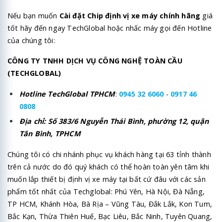
Nếu bạn muốn
Cài đặt Chip định vị xe máy chính hãng
giá
tốt hãy đến ngay TechGlobal hoặc nhấc máy gọi đến Hotline
của chúng tôi:
CÔNG TY TNHH DỊCH VỤ CÔNG NGHỆ TOÀN CẦU
(TECHGLOBAL)
Hotline TechGlobal TPHCM
:
0945 32 6060
-
0917 46
0808
Địa chỉ: Số 383/6 Nguyễn Thái Bình, phường 12, quận
Tân Bình, TPHCM
Chúng tôi có chi nhánh phục vụ khách hàng tại 63 tỉnh thành
trên cả nước do đó quý khách có thể hoàn toàn yên tâm khi
muốn lắp thiết bị định vị xe máy tại bất cứ đâu với các sản
phẩm tốt nhất của Techglobal: Phú Yên, Hà Nội, Đà Nẵng,
TP HCM, Khánh Hòa, Bà Rịa – Vũng Tàu, Đắk Lắk, Kon Tum,
Bắc Kạn, Thừa Thiên Huế, Bạc Liêu, Bắc Ninh, Tuyên Quang,