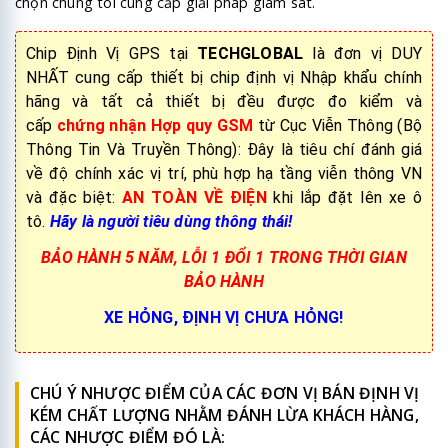
chọn chung tôi cung cấp giải pháp giám sát.
Chip Định Vị GPS tại
TECHGLOBAL
là đơn vị DUY
NHẤT cung cấp thiết bị chip định vị Nhập khẩu chính
hãng và tất cả thiết bị đều được đo kiểm và
cấp
chứng nhận Hợp quy GSM
từ Cục Viễn Thông (Bộ
Thông Tin Và Truyền Thông): Đây là tiêu chí đánh giá
về độ chính xác vị trí, phù hợp hạ tầng viễn thông VN
và đặc biệt:
AN TOÀN VỀ ĐIỆN
khi lắp đặt lên xe ô
tô.
Hãy là người tiêu dùng thông thái!
BẢO HÀNH 5 NĂM, LỖI 1 ĐỔI 1 TRONG THỜI GIAN
BẢO HÀNH
XE HỎNG, ĐỊNH VỊ CHƯA HỎNG!
CHÚ Ý NHƯỢC ĐIỂM CỦA CÁC ĐƠN VỊ BÁN ĐỊNH VỊ
KÉM CHẤT LƯỢNG NHẰM ĐÁNH LỪA KHÁCH HÀNG,
CÁC NHƯỢC ĐIỂM ĐÓ LÀ: