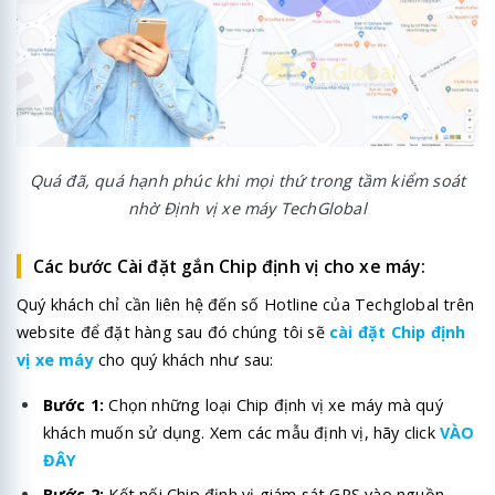
Quá đã, quá hạnh phúc khi mọi thứ trong tầm kiểm soát
nhờ Định vị xe máy TechGlobal
Các bước Cài đặt gắn Chip định vị cho xe máy:
Quý khách chỉ cần liên hệ đến số Hotline của Techglobal trên
website để đặt hàng sau đó chúng tôi sẽ
cài đặt Chip định
vị xe máy
cho quý khách như sau:
Bước 1:
Chọn những loại Chip định vị xe máy mà quý
khách muốn sử dụng. Xem các mẫu định vị, hãy click
VÀO
ĐÂY
Bước 2:
Kết nối Chip định vị giám sát GPS vào nguồn