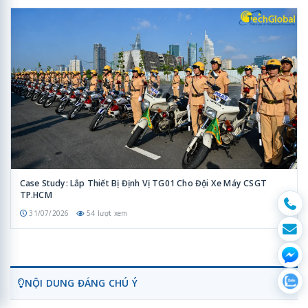
Case Study: Lắp Thiết Bị Định Vị TG01 Cho Đội Xe Máy CSGT
TP.HCM
31/07/2026
54 lượt xem
NỘI DUNG ĐÁNG CHÚ Ý