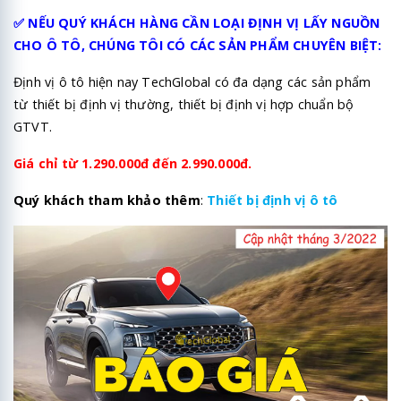
✅ NẾU QUÝ KHÁCH HÀNG CẦN LOẠI ĐỊNH VỊ LẤY NGUỒN
CHO Ô TÔ, CHÚNG TÔI CÓ CÁC SẢN PHẨM CHUYÊN BIỆT:
Định vị ô tô hiện nay TechGlobal có đa dạng các sản phẩm
từ thiết bị định vị thường, thiết bị định vị hợp chuẩn bộ
GTVT.
Giá chỉ từ 1.290.000đ đến 2.990.000đ.
Quý khách tham khảo thêm
:
Thiết bị định vị ô tô