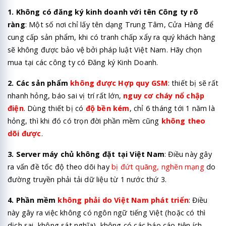
1. Không có đăng ký kinh doanh với tên Công ty rõ
ràng
: Một số nơi chỉ lấy tên dạng Trung Tâm, Cửa Hàng để
cung cấp sản phẩm, khi có tranh chấp xẩy ra quý khách hàng
sẽ không được bảo vệ bởi pháp luật Việt Nam. Hãy chọn
mua tại các công ty có Đăng ký Kinh Doanh.
2. Các sản phẩm
không được Hợp quy GSM
: thiết bị sẽ rất
nhanh hỏng, báo sai vị trí rất lớn,
nguy cơ cháy nổ chập
điện
. Dùng thiết bị có
độ bền kém
, chỉ 6 tháng tới 1 năm là
hỏng, thì khi đó có trọn đời phần mềm cũng
không theo
dõi được
.
3. Server máy chủ không đặt tại Việt Nam
: Điều này gây
ra vấn đề tốc độ theo dõi hay
bị đứt quãng, nghẽn mạng
do
đường truyền phải tải dữ liệu từ 1 nước thứ 3.
4. Phần mềm
không phải do Việt Nam phát triển
: Điều
này gây ra việc không có ngôn ngữ tiếng Việt (hoặc có thì
dịch sai, không sát nghĩa), không có các báo cáo tiện ích,