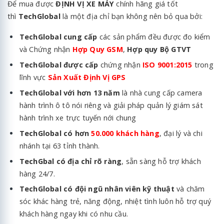
Để mua được
ĐỊNH VỊ XE MÁY
chính hãng giá tốt
thì
TechGlobal
là một địa chỉ bạn không nên bỏ qua bởi:
TechGlobal cung cấp
các sản phẩm đều được đo kiểm
và Chứng nhận
Hợp Quy GSM
,
Hợp quy Bộ GTVT
TechGlobal được cấp
chứng nhận
ISO 9001:2015
trong
lĩnh vực
Sản Xuất Định Vị GPS
TechGlobal với hơn 13 năm
là nhà cung cấp camera
hành trình ô tô nói riêng và giải pháp quản lý
giám sát
hành trình xe
trực tuyến nới chung
TechGlobal có hơn
50.000 khách hàng
, đại lý và chi
nhánh tại 63 tỉnh thành.
TechGbal có địa chỉ rõ ràng
, sẵn sàng hỗ trợ khách
hàng 24/7.
TechGlobal có đội ngũ nhân viên kỹ thuật
và chăm
sóc khác hàng trẻ, năng động, nhiệt tình luôn hỗ trợ quý
khách hàng ngay khi có nhu cầu.