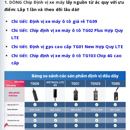
1. DÒNG Chip Định vị xe máy
lấy nguồn từ ác quy với ưu
điểm: Lắp 1 lần và theo dõi lâu dài!
Chi tiết:
Định vị xe máy ô tô giá rẻ TG09
Chi tiết:
Chip định vị xe máy ô tô TG02 Plus Hợp Quy
LTE
Chi tiết:
Định vị gps cao cấp TG01 New Hợp Quy LTE
Chi tiết:
Chip định vị xe máy ô tô TG103 Chip 4G cao
cấp