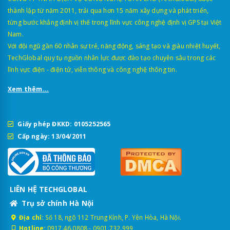
thành lập từ năm 2011, trải qua hơn 15 năm xây dựng và phát triển,
từng bước khẳng định vị thế trong lĩnh vực công nghệ định vị GPS tại Việt
Nam.
Với đội ngũ gần 60 nhân sự trẻ, năng động, sáng tạo và giàu nhiệt huyết,
TechGlobal quy tụ nguồn nhân lực được đào tạo chuyên sâu trong các
lĩnh vực điện - điện tử, viễn thông và công nghệ thông tin.
Xem thêm...
Giấy phép ĐKKD: 0105252565
Cấp ngày: 13/04/2011
Khác với định vị GPS thông thường chỉ xác định vị trí (lắp cho xe
cá nhân), thiết bị hành trình xe này là phiên bản nâng cấp, có giá
trị pháp lý bắt buộc cho xe vận tải. Thiết bị này có đầu đọc thẻ lái
xe (RFID) để ghi nhận tên tài xế, có cổng trích xuất dữ liệu, và bắt
LIÊN HỆ TECHGLOBAL
buộc phải truyền dữ liệu liên tục về Bộ Công An.
Trụ sở chính Hà Nội
2. Quy định về lắp thiết bị giám sát
Địa chỉ:
Số 18, ngõ 112 Trung Kính, P. Yên Hòa, Hà Nội.
Hotline:
0917.46.0808
-
0901.732.999