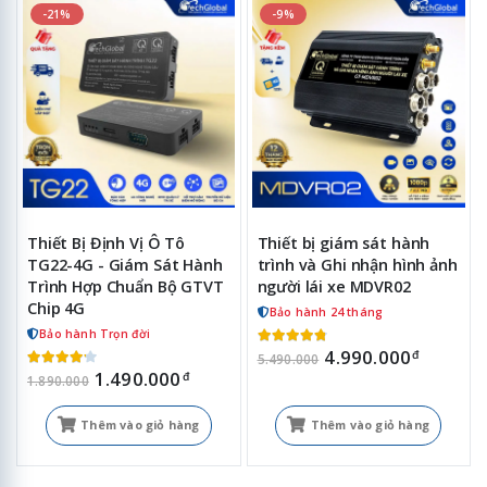
-21%
-9%
Thiết Bị Định Vị Ô Tô
Thiết bị giám sát hành
TG22-4G - Giám Sát Hành
trình và Ghi nhận hình ảnh
Trình Hợp Chuẩn Bộ GTVT
người lái xe MDVR02
Chip 4G
Bảo hành 24 tháng
Bảo hành Trọn đời
4.990.000
đ
5.490.000
1.490.000
đ
1.890.000
Thêm vào giỏ hàng
Thêm vào giỏ hàng