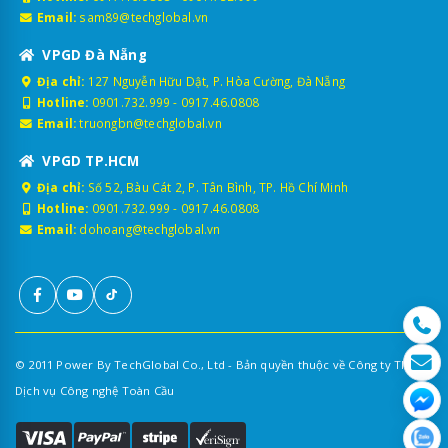
hành trình ô tô
Email:
sam89@techglobal.vn
2.1. Cơ sở pháp lý
VPGD Đà Nẵng
Địa chỉ:
127 Nguyễn Hữu Dật, P. Hòa Cường, Đà Nẵng
Lắp giám sát hành trình GPS trên xe kinh doanh vận tải là nghĩa
Hotline:
0901.732.999
-
0917.46.0808
vụ bắt buộc, được quy định trong các văn bản quan trọng như:
Email:
truongbn@techglobal.vn
Thông tư 63/2014/TT-BGTVT
VPGD TP.HCM
Nghị định 10/2020/NĐ-CP
Địa chỉ:
Số 52, Bàu Cát 2, P. Tân Bình, TP. Hồ Chí Minh
Nghị định 47/2022/NĐ-CP
Hotline:
0901.732.999
-
0917.46.0808
Nghị định 151/2024/NĐ-CP
Email:
dohoang@techglobal.vn
QCVN 31:2014/BGTVT
2.2. Đối tượng bắt buộc lắp
Theo quy định hiện hành, các loại phương tiện sau phải lắp thiết
bị giám sát hành trình hợp chuẩn gồm:
© 2011 Power By TechGlobal Co., Ltd - Bản quyền thuộc về Công ty TNHH
Xe tải kinh doanh vận tải hàng hóa thông mang phù
Dịch vụ Công nghệ Toàn Cầu
hiệu "xe tải", nhưng không phải là xe đầu kéo hay
container.
Xe taxi truyền thống & taxi công nghệ (Xanh SM,