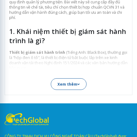
quy định quản lý phương tiện. Bài viết này sẽ cung cấp đầy đủ
thông tin về chế tài, tiêu chí chọn thiết bị hợp chuẩn QCVN 31 và
hướng dẫn vận hành đúng cách, giúp bạn tối ưu an toàn và chi
phí.
1. Khái niệm thiết bị giám sát hành
trình là gì?
Thiết bị giám sát hành trình
(Tiếng Anh: Black Box), thường gọi
là “hộp đen ô tô”, là thiết bị điện tử bắt buộc lắp trên xe kinh
doanh vận tải theo Nghị định 151/2024 và các văn bản hướng dẫn
liên quan.
Thiết bị này được thiết kế để:
Xem thêm
Định vị GPS thời gian thực, giúp theo dõi vị trí chính
xác.
Ghi nhận dữ liệu hành trình, bao gồm tốc độ và thời
gian làm việc của tài xế.
Truyền dữ liệu hợp chuẩn về máy chủ Bộ Công Anh,
phục vụ quản lý và giám sát.
CÔNG TY TNHH DỊCH VỤ CÔNG NGHỆ TOÀN CẦU (TechGlobal) được