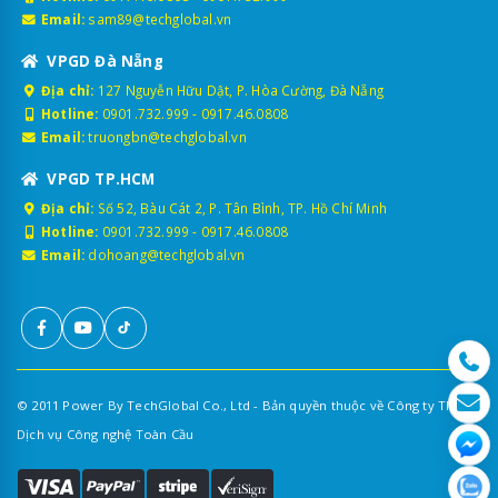
hành trình ô tô
Email:
sam89@techglobal.vn
2.1. Cơ sở pháp lý
VPGD Đà Nẵng
Địa chỉ:
127 Nguyễn Hữu Dật, P. Hòa Cường, Đà Nẵng
Lắp giám sát hành trình GPS trên xe kinh doanh vận tải là nghĩa
Hotline:
0901.732.999
-
0917.46.0808
vụ bắt buộc, được quy định trong các văn bản quan trọng như:
Email:
truongbn@techglobal.vn
Thông tư 63/2014/TT-BGTVT
VPGD TP.HCM
Nghị định 10/2020/NĐ-CP
Địa chỉ:
Số 52, Bàu Cát 2, P. Tân Bình, TP. Hồ Chí Minh
Nghị định 47/2022/NĐ-CP
Hotline:
0901.732.999
-
0917.46.0808
Nghị định 151/2024/NĐ-CP
Email:
dohoang@techglobal.vn
QCVN 31:2014/BGTVT
2.2. Đối tượng bắt buộc lắp
Theo quy định hiện hành, các loại phương tiện sau phải lắp thiết
bị giám sát hành trình hợp chuẩn gồm:
© 2011 Power By TechGlobal Co., Ltd - Bản quyền thuộc về Công ty TNHH
Xe tải kinh doanh vận tải hàng hóa thông mang phù
Dịch vụ Công nghệ Toàn Cầu
hiệu "xe tải", nhưng không phải là xe đầu kéo hay
container.
Xe taxi truyền thống & taxi công nghệ (Xanh SM,