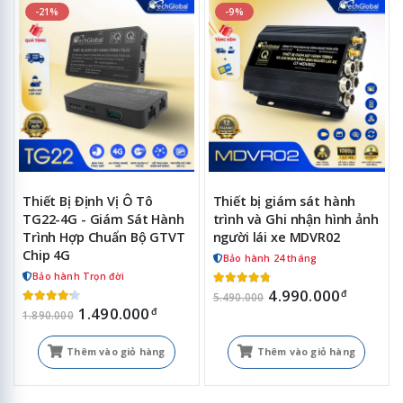
-21%
-9%
Thiết Bị Định Vị Ô Tô
Thiết bị giám sát hành
TG22-4G - Giám Sát Hành
trình và Ghi nhận hình ảnh
Trình Hợp Chuẩn Bộ GTVT
người lái xe MDVR02
Chip 4G
Bảo hành 24 tháng
Bảo hành Trọn đời
4.990.000
đ
5.490.000
1.490.000
đ
1.890.000
Thêm vào giỏ hàng
Thêm vào giỏ hàng