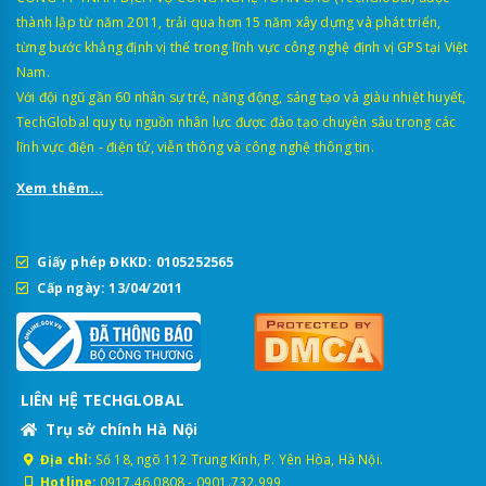
thành lập từ năm 2011, trải qua hơn 15 năm xây dựng và phát triển,
từng bước khẳng định vị thế trong lĩnh vực công nghệ định vị GPS tại Việt
Nam.
Với đội ngũ gần 60 nhân sự trẻ, năng động, sáng tạo và giàu nhiệt huyết,
TechGlobal quy tụ nguồn nhân lực được đào tạo chuyên sâu trong các
lĩnh vực điện - điện tử, viễn thông và công nghệ thông tin.
Xem thêm...
Giấy phép ĐKKD: 0105252565
Cấp ngày: 13/04/2011
Khác với định vị GPS thông thường chỉ xác định vị trí (lắp cho xe
cá nhân), thiết bị hành trình xe này là phiên bản nâng cấp, có giá
trị pháp lý bắt buộc cho xe vận tải. Thiết bị này có đầu đọc thẻ lái
xe (RFID) để ghi nhận tên tài xế, có cổng trích xuất dữ liệu, và bắt
LIÊN HỆ TECHGLOBAL
buộc phải truyền dữ liệu liên tục về Bộ Công An.
Trụ sở chính Hà Nội
2. Quy định về lắp thiết bị giám sát
Địa chỉ:
Số 18, ngõ 112 Trung Kính, P. Yên Hòa, Hà Nội.
Hotline:
0917.46.0808
-
0901.732.999