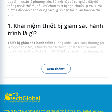
quy định quản lý phương tiện. Bài viết này sẽ cung cấp đầy đủ
thông tin về chế tài, tiêu chí chọn thiết bị hợp chuẩn QCVN 31 và
hướng dẫn vận hành đúng cách, giúp bạn tối ưu an toàn và chi
phí.
1. Khái niệm thiết bị giám sát hành
trình là gì?
Thiết bị giám sát hành trình
(Tiếng Anh: Black Box), thường gọi
là “hộp đen ô tô”, là thiết bị điện tử bắt buộc lắp trên xe kinh
doanh vận tải theo Nghị định 151/2024 và các văn bản hướng dẫn
liên quan.
Thiết bị này được thiết kế để:
Xem thêm
Định vị GPS thời gian thực, giúp theo dõi vị trí chính
xác.
Ghi nhận dữ liệu hành trình, bao gồm tốc độ và thời
gian làm việc của tài xế.
Truyền dữ liệu hợp chuẩn về máy chủ Bộ Công Anh,
phục vụ quản lý và giám sát.
CÔNG TY TNHH DỊCH VỤ CÔNG NGHỆ TOÀN CẦU (TechGlobal) được