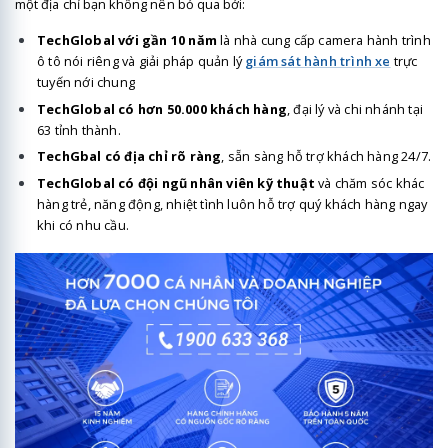
một địa chỉ bạn không nên bỏ qua bởi:
TechGlobal với gần 10 năm
là nhà cung cấp camera hành trình
ô tô nói riêng và giải pháp quản lý
giám sát hành trình xe
trực
tuyến nới chung
TechGlobal có hơn 50.000 khách hàng
, đại lý và chi nhánh tại
63 tỉnh thành.
TechGbal có địa chỉ rõ ràng
, sẵn sàng hỗ trợ khách hàng 24/7.
TechGlobal có đội ngũ nhân viên kỹ thuật
và chăm sóc khác
hàng trẻ, năng động, nhiệt tình luôn hỗ trợ quý khách hàng ngay
khi có nhu cầu.