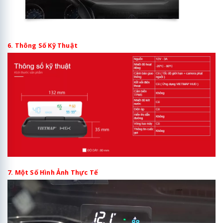
6. Thông Số Kỹ Thuật
7. Một Số Hình Ảnh Thực Tế