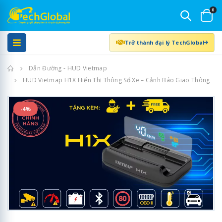
0
Trở thành đại lý TechGlobal
Trang chủ
Dẫn Đường - HUD Vietmap
HUD Vietmap H1X Hiển Thị Thông Số Xe – Cảnh Báo Giao Thông
-4%