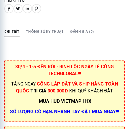
CHIA SẺ LÊN:
CHI TIẾT
THÔNG SỐ KỸ THUẬT
ĐÁNH GIÁ (0)
30/4 - 1-5 ĐẾN RỒI - RINH LỘC NGÀY LỄ CÙNG
TECHGLOBAL!!!
TẶNG NGAY
CÔNG LẮP ĐẶT VÀ SHIP HÀNG TOÀN
QUỐC
TRỊ GIÁ
300
.000Đ
KHI QUÝ KHÁCH ĐẶT
MUA HUD VIETMAP H1X
SỐ LƯỢNG CÓ HẠN. NHANH TAY ĐẶT MUA NGAY!!!