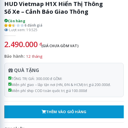
HUD Vietmap H1X Hiển Thị Thông
Số Xe – Cảnh Báo Giao Thông
Còn hàng
6 đánh giá
Lượt xem: 19.525
2.490.000
đ
(GIÁ CHƯA GỒM VAT)
Bảo hành:
12 tháng
QUÀ TẶNG
TỔNG TRỊ GIÁ: 300.000 đ GỒM:
Miễn phí giao – lắp tận nơi (HN, ĐN & HCM) trị giá 200.000đ.
Miễn phí ship COD toàn quốc trị giá 100.000đ
THÊM VÀO GIỎ HÀNG