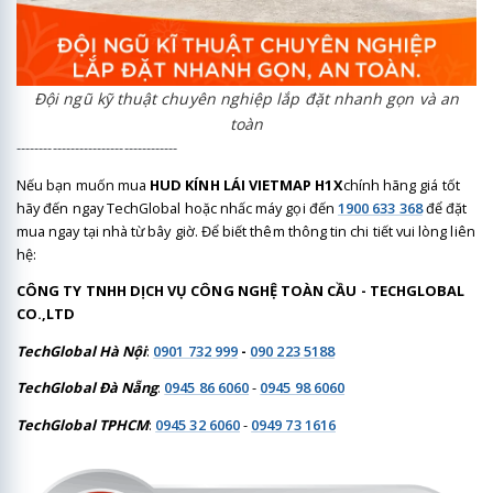
Đội ngũ kỹ thuật chuyên nghiệp lắp đặt nhanh gọn và an
toàn
------------------------------------
Nếu bạn muốn mua
HUD KÍNH LÁI VIETMAP H1X
chính hãng giá tốt
hãy đến ngay TechGlobal hoặc nhấc máy gọi đến
1900 633 368
để đặt
mua ngay tại nhà từ bây giờ. Để biết thêm thông tin chi tiết vui lòng liên
hệ:
CÔNG TY TNHH DỊCH VỤ CÔNG NGHỆ TOÀN CẦU - TECHGLOBAL
CO.,LTD
TechGlobal Hà Nội
:
0901 732 999
-
090 223 5188
TechGlobal Đà Nẵng
:
0945 86 6060
-
0945 98 6060
TechGlobal TPHCM
:
0945 32 6060
-
0949 73 1616