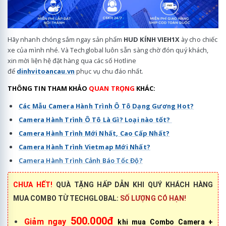
Hãy nhanh chóng sắm ngay sản phẩm
HUD KÍNH VIEH1X
ày cho chiếc
xe của mình nhé. Và Techglobal luôn sẵn sàng chờ đón quý khách,
xin mời liện hệ đặt hàng qua các số Hotline
để
dinhvitoancau.vn
phục vụ chu đáo nhất.
THÔNG TIN THAM KHẢO
QUAN TRỌNG
KHÁC:
Các Mẫu Camera Hành Trình Ô Tô Dạng Gương Hot?
Camera Hành Trình Ô Tô Là Gì? Loại nào tốt?
Camera Hành Trình Mới Nhất, Cao Cấp Nhất?
Camera Hành Trình Vietmap Mới Nhất?
Camera Hành Trình Cảnh Báo Tốc Độ?
CHƯA HẾT!
QUÀ TẶNG HẤP DẪN KHI QUÝ KHÁCH HÀNG
MUA COMBO TỪ TECHGLOBAL:
SỐ LƯỢNG CÓ HẠN!
500.000đ
Giảm ngay
khi mua Combo Camera +