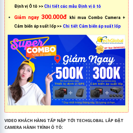
Định vị Ô tô >>
Chi tiết các mẫu Định vị ô tô
300.000đ
Giảm ngay
khi mua Combo Camera +
Cảm biến áp suất lốp >>
Chi tiết Cảm biến áp suất lốp
VIDEO KHÁCH HÀNG TẤP NẬP TỚI TECHGLOBAL LẮP ĐẶT
CAMERA HÀNH TRÌNH Ô TÔ: