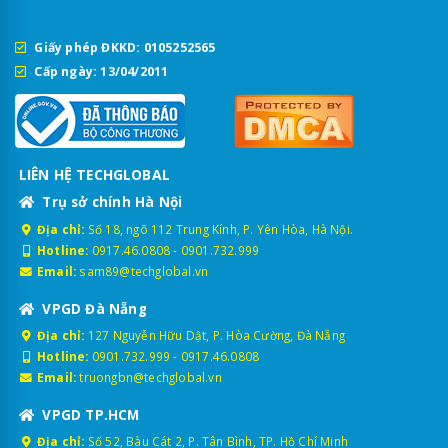
Giấy phép ĐKKD: 0105252565
Cấp ngày: 13/04/2011
LIÊN HỆ TECHGLOBAL
Trụ sở chính Hà Nội
Địa chỉ:
Số 18, ngõ 112 Trung Kính, P. Yên Hòa, Hà Nội.
Hotline:
0917.46.0808
-
0901.732.999
Email:
sam89@techglobal.vn
VPGD Đà Nẵng
Địa chỉ:
127 Nguyễn Hữu Dật, P. Hòa Cường, Đà Nẵng
Hotline:
0901.732.999
-
0917.46.0808
Email:
truongbn@techglobal.vn
VPGD TP.HCM
Địa chỉ:
Số 52, Bàu Cát 2, P. Tân Bình, TP. Hồ Chí Minh