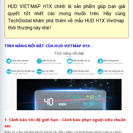
HUD VIETMAP H1X chính là sản phẩm giúp bạn giải
quyết tốt nhất các mong muốn trên. Hãy cùng
TechGlobal khám phá thêm về mẫu HUD H1X Vietmap
thời thượng này nhé!
TÍNH NĂNG NỔI BẬT CỦA HUD VIETMAP H1X :
1. Cảnh báo tốc độ giới hạn – Cảnh báo phạt nguội siêu chuẩn
xác
Đây là sản phẩm HUD kính lái đầu tiền có tích hợp tính năng cảnh