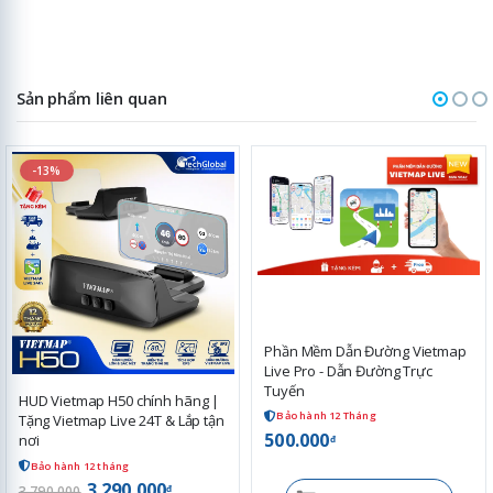
Sản phẩm liên quan
-13%
Phần Mềm Dẫn Đường Vietmap
Live Pro - Dẫn Đường Trực
Tuyến
HUD Vietmap H50 chính hãng |
Bảo hành 12 Tháng
Tặng Vietmap Live 24T & Lắp tận
500.000
nơi
đ
Bảo hành 12 tháng
3.290.000
đ
3.790.000