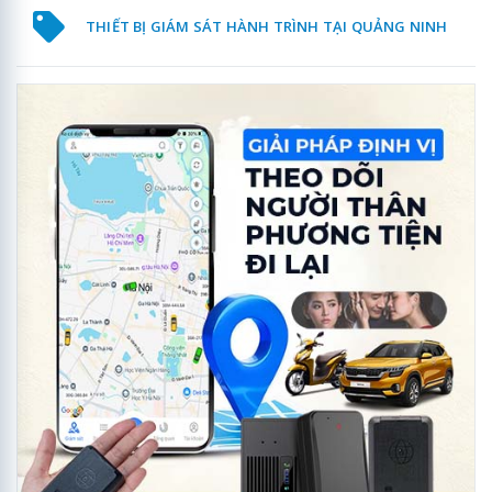
THIẾT BỊ GIÁM SÁT HÀNH TRÌNH TẠI QUẢNG NINH