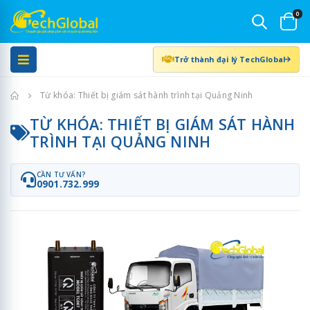
0
Trở thành đại lý TechGlobal
Trang chủ
Từ khóa: Thiết bị giám sát hành trình tại Quảng Ninh
TỪ KHÓA: THIẾT BỊ GIÁM SÁT HÀNH
TRÌNH TẠI QUẢNG NINH
CẦN TƯ VẤN?
0901.732.999