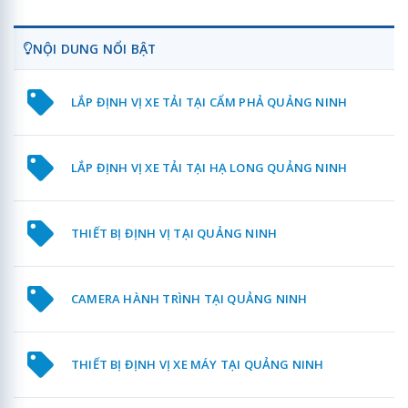
NỘI DUNG NỔI BẬT
LẮP ĐỊNH VỊ XE TẢI TẠI CẨM PHẢ QUẢNG NINH
LẮP ĐỊNH VỊ XE TẢI TẠI HẠ LONG QUẢNG NINH
THIẾT BỊ ĐỊNH VỊ TẠI QUẢNG NINH
CAMERA HÀNH TRÌNH TẠI QUẢNG NINH
THIẾT BỊ ĐỊNH VỊ XE MÁY TẠI QUẢNG NINH