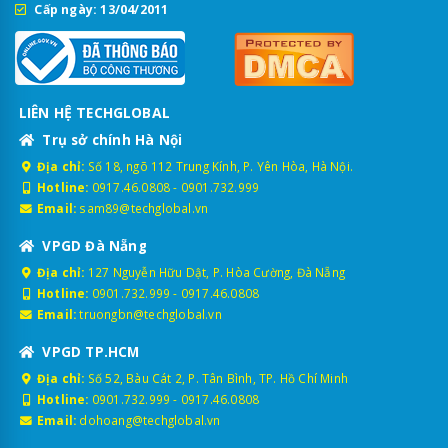
Cấp ngày: 13/04/2011
LIÊN HỆ TECHGLOBAL
Trụ sở chính Hà Nội
Địa chỉ:
Số 18, ngõ 112 Trung Kính, P. Yên Hòa, Hà Nội.
Hotline:
0917.46.0808
-
0901.732.999
Email:
sam89@techglobal.vn
VPGD Đà Nẵng
Địa chỉ:
127 Nguyễn Hữu Dật, P. Hòa Cường, Đà Nẵng
Hotline:
0901.732.999
-
0917.46.0808
Email:
truongbn@techglobal.vn
VPGD TP.HCM
Địa chỉ:
Số 52, Bàu Cát 2, P. Tân Bình, TP. Hồ Chí Minh
Hotline:
0901.732.999
-
0917.46.0808
Email:
dohoang@techglobal.vn