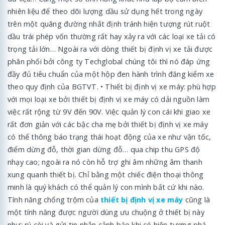
nhiên liệu để theo dõi lượng dầu sử dụng hết trong ngày
trên một quãng đường nhất định tránh hiện tượng rút ruột
dầu trái phép vốn thường rất hay xảy ra với các loại xe tải có
trọng tải lớn… Ngoài ra với dòng thiết bị định vị xe tải được
phân phối bởi công ty Techglobal chúng tôi thì nó đáp ứng
đầy đủ tiêu chuẩn của một hộp đen hành trình đăng kiểm xe
theo quy định của BGTVT. • Thiết bị định vị xe máy: phù hợp
với mọi loại xe bởi thiết bị định vị xe máy có dải nguồn làm
việc rất rộng từ 9V đến 90V. Việc quản lý con cái khi giao xe
rất đơn giản với các bậc cha mẹ bởi thiết bị định vị xe máy
có thể thông báo trạng thái hoạt động của xe như vận tốc,
điểm dừng đỗ, thời gian dừng đỗ… qua chip thu GPS độ
nhạy cao; ngoài ra nó còn hỗ trợ ghi âm những âm thanh
xung quanh thiết bị. Chỉ bằng một chiếc điện thoại thông
minh là quý khách có thể quản lý con mình bất cứ khi nào.
Tính năng chống trộm của
thiết bị định vị xe máy
cũng là
một tính năng được người dùng ưu chuộng ở thiết bị này
như: rú còi và gửi tin nhắn cảnh báo khi có hiện tượng phá