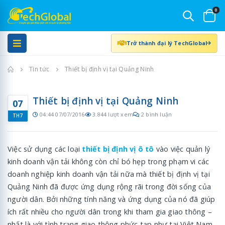
0
Trở thành đại lý TechGlobal
Trang chủ
Tin tức
Thiết bị định vị tại Quảng Ninh
Thiết bị định vị tại Quảng Ninh
07
04:44 07/07/2016
3.844 lượt xem
2 bình luận
TH7
Việc sử dụng các loại
thiết bị định vị ô tô
vào việc quản lý
kinh doanh vận tải không còn chỉ bó hẹp trong phạm vi các
doanh nghiệp kinh doanh vận tải nữa mà thiết bị định vị tại
Quảng Ninh đã được ứng dụng rộng rãi trong đời sống của
người dân. Bởi những tính năng và ứng dụng của nó đã giúp
ích rất nhiều cho người dân trong khi tham gia giao thông –
nhất là với tình trạng giao thông phức tạp như tại Việt Nam.