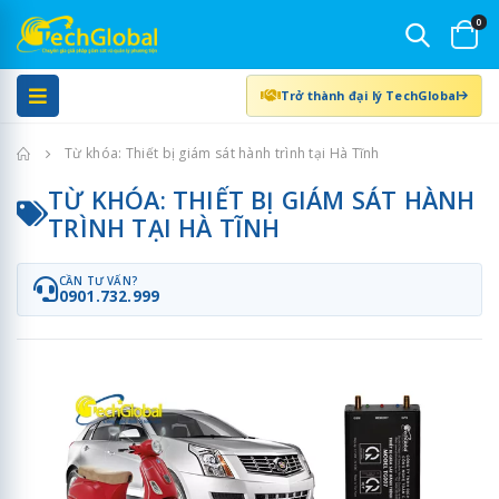
0
Trở thành đại lý TechGlobal
Trang chủ
Từ khóa: Thiết bị giám sát hành trình tại Hà Tĩnh
TỪ KHÓA: THIẾT BỊ GIÁM SÁT HÀNH
TRÌNH TẠI HÀ TĨNH
CẦN TƯ VẤN?
0901.732.999