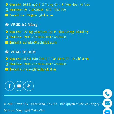
Địa chỉ:
Số 18, ngõ 112 Trung Kính, P. Yên Hòa, Hà Nội.
Hotline:
0917.46.0808
-
0901.732.999
Email:
sam89@techglobal.vn
VPGD Đà Nẵng
Địa chỉ:
127 Nguyễn Hữu Dật, P. Hòa Cường, Đà Nẵng
Hotline:
0901.732.999
-
0917.46.0808
Email:
truongbn@techglobal.vn
VPGD TP.HCM
Địa chỉ:
Số 52, Bàu Cát 2, P. Tân Bình, TP. Hồ Chí Minh
Hotline:
0901.732.999
-
0917.46.0808
Email:
dohoang@techglobal.vn
© 2011 Power By TechGlobal Co., Ltd - Bản quyền thuộc về Công ty TNHH
Dịch vụ Công nghệ Toàn Cầu