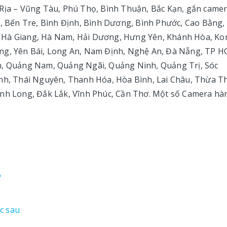
 Rịa – Vũng Tàu, Phú Thọ, Bình Thuận, Bắc Kạn, gắn came
h, Bến Tre, Bình Định, Bình Dương, Bình Phước, Cao Bằng,
, Hà Giang, Hà Nam, Hải Dương, Hưng Yên, Khánh Hòa, Ko
ang, Yên Bái, Long An, Nam Định, Nghệ An, Đà Nẵng, TP H
nh, Quảng Nam, Quảng Ngãi, Quảng Ninh, Quảng Trị, Sóc
ình, Thái Nguyên, Thanh Hóa, Hòa Bình, Lai Châu, Thừa T
ĩnh Long, Đắk Lắk, Vĩnh Phúc, Cần Thơ. Một số Camera hà
6
c sau