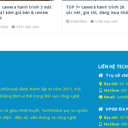
+ camera hành trình 3 mắt
TOP 7+ camera hành trình 2K
ất kèm giá bán & review
sắc nét, giá tốt, đáng mua nh
ết
03/03/2026
3.345 lượt xem
/2026
3.811 lượt xem
LIÊN HỆ TEC
Trụ sở chí
Địa chỉ:
Số 18
lobal) được thành lập từ năm 2011, trải
Hotline:
091
khẳng định vị thế trong lĩnh vực công nghệ
Email:
sam89
VPGD Đà 
o và giàu nhiệt huyết, TechGlobal quy tụ nguồn
c điện - điện tử, viễn thông và công nghệ
Địa chỉ:
127 
Hotline:
090