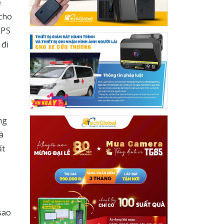
ể
 cho
GPS
 đi
ng
à
ất
sao