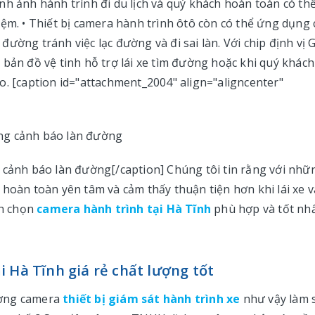
 hình ảnh hành trình đi du lịch và quý khách hoàn toàn có th
iệm. • Thiết bị camera hành trình ôtô còn có thể ứng dụng
ường tránh việc lạc đường và đi sai làn. Với chip định vị 
bản đồ vệ tinh hỗ trợ lái xe tìm đường hoặc khi quý khách
báo. [caption id="attachment_2004" align="aligncenter"
 cảnh báo làn đường[/caption] Chúng tôi tin rằng với nhữ
 hoàn toàn yên tâm và cảm thấy thuận tiện hơn khi lái xe v
ch chọn
camera hành trình tại Hà Tĩnh
phù hợp và tốt nh
 Hà Tĩnh giá rẻ chất lượng tốt
ường camera
thiết bị giám sát hành trình xe
như vậy làm 