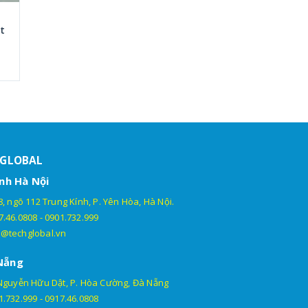
ất
HGLOBAL
nh Hà Nội
, ngõ 112 Trung Kính, P. Yên Hòa, Hà Nội.
7.46.0808
-
0901.732.999
@techglobal.vn
Nẵng
Nguyễn Hữu Dật, P. Hòa Cường, Đà Nẵng
1.732.999
-
0917.46.0808