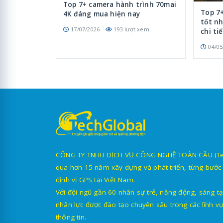
Top 7+ camera hành trình 70mai
Top 7
4K đáng mua hiện nay
tốt nh
17/07/2026
193 lượt xem
chi ti
04/05
CÔNG TY TNHH DỊCH VỤ CÔNG NGHỆ TOÀN CẦU (TechG
qua hơn 15 năm xây dựng và phát triển, từng bước 
định vị GPS tại Việt Nam.
Với đội ngũ gần 60 nhân sự trẻ, năng động, sáng tạ
nhân lực được đào tạo chuyên sâu trong các lĩnh vự
thông tin.