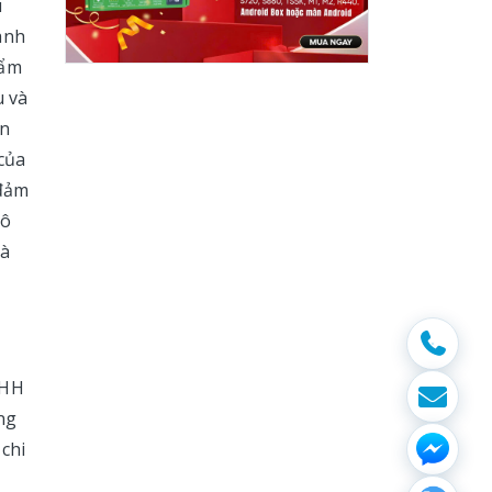
u
ành
hẩm
u và
ân
 của
 đảm
 ô
và
NHH
ng
 chi