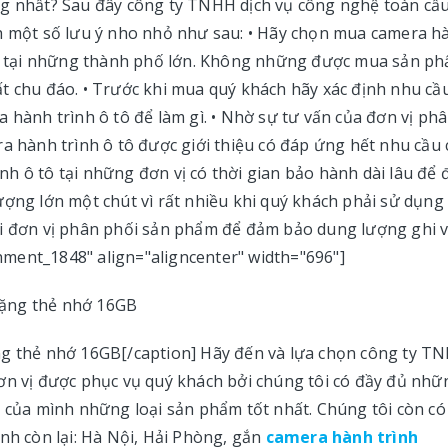
ng nhất? Sau đây công ty TNHH dịch vụ công nghệ toàn cầ
ch một số lưu ý nho nhỏ như sau: • Hãy chọn mua camera h
tín tại những thành phố lớn. Không những được mua sản p
t chu đáo. • Trước khi mua quý khách hãy xác định nhu cầ
nh trình ô tô để làm gì. • Nhờ sự tư vấn của đơn vị ph
ra hành trình ô tô được giới thiệu có đáp ứng hết nhu cầu
h ô tô tại những đơn vị có thời gian bảo hành dài lâu để
ượng lớn một chút vì rất nhiều khi quý khách phải sử dụng
ới đơn vị phân phối sản phẩm để đảm bảo dung lượng ghi 
achment_1848" align="aligncenter" width="696"]
ng thẻ nhớ 16GB[/caption] Hãy đến và lựa chọn công ty T
ơn vị được phục vụ quý khách bởi chúng tôi có đầy đủ nhữ
g của mình những loại sản phẩm tốt nhất. Chúng tôi còn có
nh còn lại: Hà Nội, Hải Phòng, gắn
camera hành trình