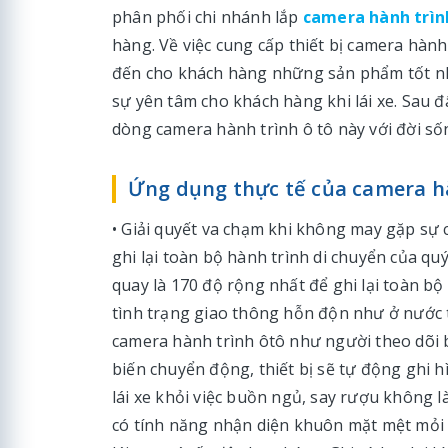
phân phối chi nhánh lắp
camera hành trìn
hàng. Về việc cung cấp thiết bị camera hàn
đến cho khách hàng những sản phẩm tốt nhấ
sự yên tâm cho khách hàng khi lái xe. Sau đâ
dòng camera hành trình ô tô này với đời số
Ứng dụng thực tế của camera hà
• Giải quyết va chạm khi không may gặp sự 
ghi lại toàn bộ hành trình di chuyển của qu
quay là 170 độ rộng nhất để ghi lại toàn bộ 
tình trạng giao thông hỗn độn như ở nước ta
camera hành trình ôtô như người theo dõi 
biến chuyển động, thiết bị sẽ tự động ghi h
lái xe khỏi việc buồn ngủ, say rượu không 
có tính năng nhận diện khuôn mặt mệt mỏi c