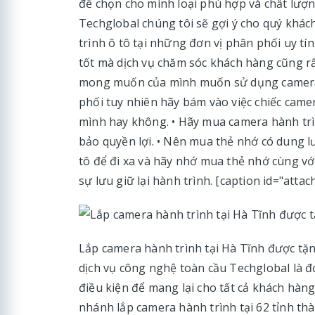
để chọn cho mình loại phù hợp và chất lượ
Techglobal chúng tôi sẽ gợi ý cho quý khá
trình ô tô tại những đơn vị phân phối uy 
tốt mà dịch vụ chăm sóc khách hàng cũng rấ
mong muốn của mình muốn sử dụng camera hà
phối tuy nhiên hãy bám vào việc chiếc came
mình hay không. • Hãy mua camera hành trìn
bảo quyền lợi. • Nên mua thẻ nhớ có dung l
tô để đi xa và hãy nhớ mua thẻ nhớ cùng v
sự lưu giữ lại hành trình. [caption id="att
Lắp camera hành trình tại Hà Tĩnh được tặ
dịch vụ công nghệ toàn cầu Techglobal là đ
điều kiện để mang lại cho tất cả khách hàn
nhánh lắp camera hành trình tại 62 tỉnh thà