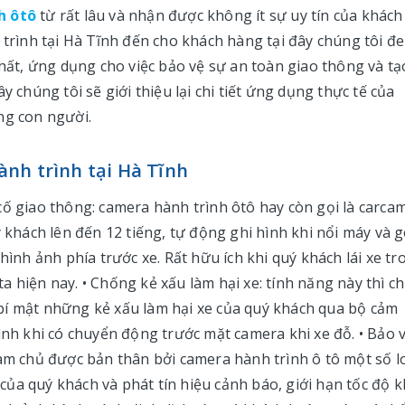
h ôtô
từ rất lâu và nhận được không ít sự uy tín của khách
h trình tại Hà Tĩnh đến cho khách hàng tại đây chúng tôi đ
t, ứng dụng cho việc bảo vệ sự an toàn giao thông và tạ
y chúng tôi sẽ giới thiệu lại chi tiết ứng dụng thực tế của
ng con người.
nh trình tại Hà Tĩnh
cố giao thông: camera hành trình ôtô hay còn gọi là carca
ý khách lên đến 12 tiếng, tự động ghi hình khi nổi máy và 
hình ảnh phía trước xe. Rất hữu ích khi quý khách lái xe tr
 hiện nay. • Chống kẻ xấu làm hại xe: tính năng này thì ch
bí mật những kẻ xấu làm hại xe của quý khách qua bộ cảm
ình khi có chuyển động trước mặt camera khi xe đỗ. • Bảo 
làm chủ được bản thân bởi camera hành trình ô tô một số l
ủa quý khách và phát tín hiệu cảnh báo, giới hạn tốc độ k