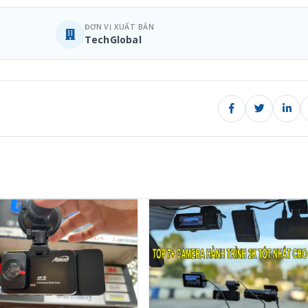
ĐƠN VỊ XUẤT BẢN
TechGlobal