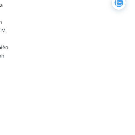
ra
n
CM,
hiên
nh