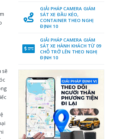
GIẢI PHÁP CAMERA GIÁM
em
SÁT XE ĐẦU KÉO,
CONTAINER THEO NGHỊ
o
ĐỊNH 10
GIẢI PHÁP CAMERA GIÁM
SÁT XE HÀNH KHÁCH TỪ 09
CHỖ TRỞ LÊN THEO NGHỊ
ĐỊNH 10
m sẽ
góc
ong
iếc
vệ
oại
hi