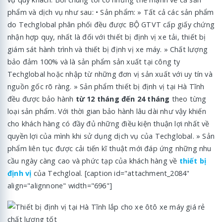
phẩm và dịch vụ như sau: • Sản phẩm: » Tất cả các sản phẩm
do Techglobal phân phối đều được BỘ GTVT cấp giấy chứng
nhận hợp quy, nhất là đối với thiết bị định vị xe tải, thiết bị
giám sát hành trình và thiết bị định vị xe máy. » Chất lượng
bảo đảm 100% và là sản phẩm sản xuất tại công ty
Techglobal hoặc nhập từ những đơn vị sản xuất với uy tín và
nguồn gốc rõ ràng. » Sản phẩm thiết bị định vị tại Hà Tĩnh
đều được bảo hành
từ 12 tháng đến 24 tháng
theo từng
loại sản phẩm. Với thời gian bảo hành lâu dài như vậy khiến
cho khách hàng có đầy đủ những điều kiện thuận lợi nhất về
quyền lợi của mình khi sử dụng dịch vụ của Techglobal. » Sản
phẩm liên tục được cải tiến kĩ thuật mới đáp ứng những nhu
cầu ngày càng cao và phức tạp của khách hàng về
thiết bị
định vị
của Techgloal. [caption id="attachment_2084"
align="alignnone" width="696"]