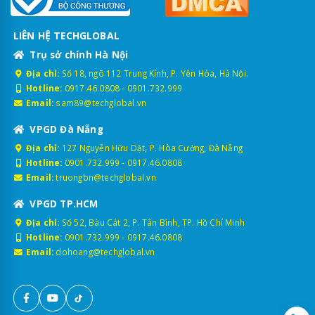
LIÊN HỆ TECHGLOBAL
Trụ sở chính Hà Nội
Địa chỉ:
Số 18, ngõ 112 Trung Kính, P. Yên Hòa, Hà Nội.
Hotline:
0917.46.0808
-
0901.732.999
Email:
sam89@techglobal.vn
VPGD Đà Nẵng
Địa chỉ:
127 Nguyễn Hữu Dật, P. Hòa Cường, Đà Nẵng
Hotline:
0901.732.999
-
0917.46.0808
Email:
truongbn@techglobal.vn
VPGD TP.HCM
Địa chỉ:
Số 52, Bàu Cát 2, P. Tân Bình, TP. Hồ Chí Minh
Hotline:
0901.732.999
-
0917.46.0808
Email:
dohoang@techglobal.vn