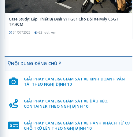
Case Study: Lắp Thiết Bị Định Vị TG01 Cho Đội Xe Máy CSGT
TP.HCM
31/07/2026
62 lượt xem
NỘI DUNG ĐÁNG CHÚ Ý
GIẢI PHÁP CAMERA GIÁM SÁT XE KINH DOANH VẬN
TẢI THEO NGHỊ ĐỊNH 10
GIẢI PHÁP CAMERA GIÁM SÁT XE ĐẦU KÉO,
CONTAINER THEO NGHỊ ĐỊNH 10
GIẢI PHÁP CAMERA GIÁM SÁT XE HÀNH KHÁCH TỪ 09
CHỖ TRỞ LÊN THEO NGHỊ ĐỊNH 10