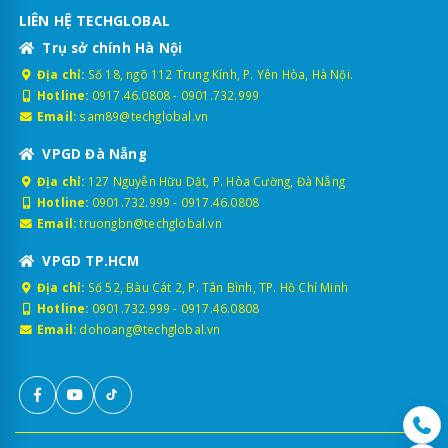
LIÊN HỆ TECHGLOBAL
Trụ sở chính Hà Nội
Địa chỉ:
Số 18, ngõ 112 Trung Kính, P. Yên Hòa, Hà Nội.
Hotline:
0917.46.0808
-
0901.732.999
Email:
sam89@techglobal.vn
VPGD Đà Nẵng
Địa chỉ:
127 Nguyễn Hữu Dật, P. Hòa Cường, Đà Nẵng
Hotline:
0901.732.999
-
0917.46.0808
Email:
truongbn@techglobal.vn
VPGD TP.HCM
Địa chỉ:
Số 52, Bàu Cát 2, P. Tân Bình, TP. Hồ Chí Minh
Hotline:
0901.732.999
-
0917.46.0808
Email:
dohoang@techglobal.vn