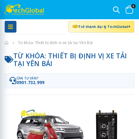
0
Trở thành đại lý TechGlobal
Trang chủ
Từ khóa: Thiết bị định vị xe tải tại Yên Bái
TỪ KHÓA: THIẾT BỊ ĐỊNH VỊ XE TẢI
TẠI YÊN BÁI
CẦN TƯ VẤN?
0901.732.999