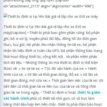
phẩm không đáp ứng quy định: [caption
id="attachment_2115" align="aligncenter" width="696"]
Thiết bị định vị tại Yên Bái giá rẻ lắp cho xe ôtô xe
máy[/caption] • Thiết bị phải bao gồm phần cứng: bộ phận
ghi, bộ vi xử lý, truyền phát dữ liệu, đồng hồ đo thời gian
thực, lưu giữ, bộ phận thu nhận thông tin lái xe, bộ phận
nhận tín hiệu định vị toàn cầu GPS, bộ phận thông báo trạng
thái hoạt động thiết bị, cổng kết nối... và phần mềm phân
tích dữ liệu. • Những thông tin mà thiết bị định vị thể hiện
được về: » Xe và lái xe; » Tốc độ vận hành của xe; » Hành
trình của xe; » Số lần và thời gian dừng, đỗ xe; » Số lần và
thời gian đóng, mở cửa xe; » Thời gian làm việc của lái xe: chi
tiết đến cả thời gian lái xe liên tục của lái xe và tổng thời
gian lái xe trong ngày. • Thiết bị định vị hoặc
thiết bị giám
sát hành trình
phải có thiết kế nhỏ gọn, có vỏ bọc làm
bằng chất liệu hợp kim bền chắc, thiết bị phải đảm bảo hoạt