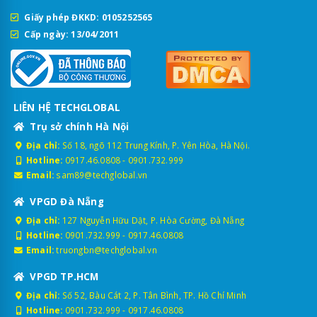
Giấy phép ĐKKD: 0105252565
Cấp ngày: 13/04/2011
LIÊN HỆ TECHGLOBAL
Trụ sở chính Hà Nội
Địa chỉ:
Số 18, ngõ 112 Trung Kính, P. Yên Hòa, Hà Nội.
Hotline:
0917.46.0808
-
0901.732.999
Email:
sam89@techglobal.vn
VPGD Đà Nẵng
Địa chỉ:
127 Nguyễn Hữu Dật, P. Hòa Cường, Đà Nẵng
Hotline:
0901.732.999
-
0917.46.0808
Email:
truongbn@techglobal.vn
VPGD TP.HCM
Địa chỉ:
Số 52, Bàu Cát 2, P. Tân Bình, TP. Hồ Chí Minh
Hotline:
0901.732.999
-
0917.46.0808