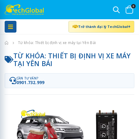
0
Trở thành đại lý TechGlobal
Trang chủ
Từ khóa: Thiết bị định vị xe máy tại Yên Bái
TỪ KHÓA: THIẾT BỊ ĐỊNH VỊ XE MÁY
TẠI YÊN BÁI
CẦN TƯ VẤN?
0901.732.999