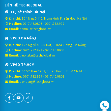
LIÊN HỆ TECHGLOBAL
Trụ sở chính Hà Nội
Địa chỉ:
Số 18, ngõ 112 Trung Kính, P. Yên Hòa, Hà Nội.
Hotline:
0917.46.0808
-
0901.732.999
Email:
sam89@techglobal.vn
VPGD Đà Nẵng
Địa chỉ:
127 Nguyễn Hữu Dật, P. Hòa Cường, Đà Nẵng
Hotline:
0901.732.999
-
0917.46.0808
Email:
truongbn@techglobal.vn
VPGD TP.HCM
Địa chỉ:
Số 52, Bàu Cát 2, P. Tân Bình, TP. Hồ Chí Minh
Hotline:
0901.732.999
-
0917.46.0808
Email:
dohoang@techglobal.vn