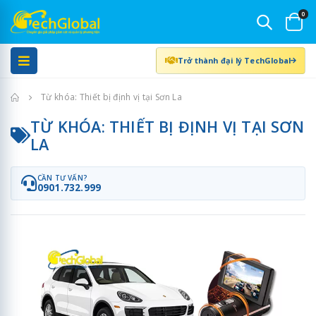
0
Trở thành đại lý TechGlobal
Trang chủ
Từ khóa: Thiết bị định vị tại Sơn La
TỪ KHÓA: THIẾT BỊ ĐỊNH VỊ TẠI SƠN
LA
CẦN TƯ VẤN?
0901.732.999