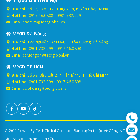
Trụ sở chính Hà Nội
Địa chỉ:
Số 18, ngõ 112 Trung Kính, P. Yên Hòa, Hà Nội.
Hotline:
0917.46.0808
-
0901.732.999
Email:
sam89@techglobal.vn
VPGD Đà Nẵng
Địa chỉ:
127 Nguyễn Hữu Dật, P. Hòa Cường, Đà Nẵng
Hotline:
0901.732.999
-
0917.46.0808
Email:
truongbn@techglobal.vn
VPGD TP.HCM
Địa chỉ:
Số 52, Bàu Cát 2, P. Tân Bình, TP. Hồ Chí Minh
Hotline:
0901.732.999
-
0917.46.0808
Email:
dohoang@techglobal.vn
© 2011 Power By TechGlobal Co., Ltd - Bản quyền thuộc về Công ty TNHH
Dịch vụ Công nghệ Toàn Cầu