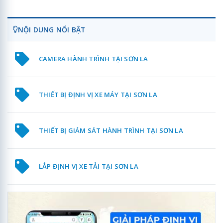
NỘI DUNG NỔI BẬT
CAMERA HÀNH TRÌNH TẠI SƠN LA
THIẾT BỊ ĐỊNH VỊ XE MÁY TẠI SƠN LA
THIẾT BỊ GIÁM SÁT HÀNH TRÌNH TẠI SƠN LA
LẮP ĐỊNH VỊ XE TẢI TẠI SƠN LA