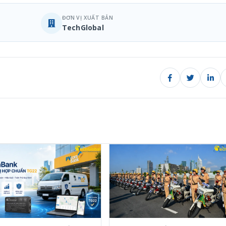
ĐƠN VỊ XUẤT BẢN
TechGlobal