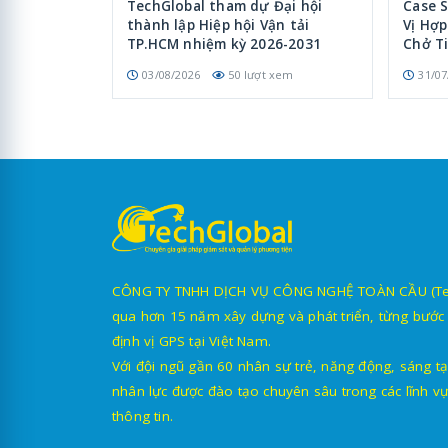
TechGlobal tham dự Đại hội
Case 
thành lập Hiệp hội Vận tải
Vị Hợ
TP.HCM nhiệm kỳ 2026-2031
Chở T
03/08/2026
50 lượt xem
31/07
CÔNG TY TNHH DỊCH VỤ CÔNG NGHỆ TOÀN CẦU (TechG
qua hơn 15 năm xây dựng và phát triển, từng bước 
định vị GPS tại Việt Nam.
Với đội ngũ gần 60 nhân sự trẻ, năng động, sáng tạ
nhân lực được đào tạo chuyên sâu trong các lĩnh vự
thông tin.