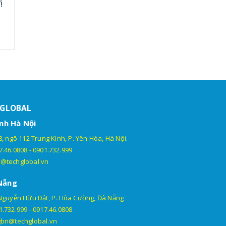
ị
HGLOBAL
nh Hà Nội
, ngõ 112 Trung Kính, P. Yên Hòa, Hà Nội.
7.46.0808
-
0901.732.999
@techglobal.vn
Nẵng
Nguyễn Hữu Dật, P. Hòa Cường, Đà Nẵng
1.732.999
-
0917.46.0808
gbn@techglobal.vn