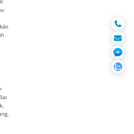
ợc
au:
 bảo
nh
n
 Bạc
k,
ang,