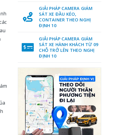
GIẢI PHÁP CAMERA GIÁM
ành
SÁT XE ĐẦU KÉO,
CONTAINER THEO NGHỊ
các
ĐỊNH 10
hau
h
GIẢI PHÁP CAMERA GIÁM
SÁT XE HÀNH KHÁCH TỪ 09
CHỖ TRỞ LÊN THEO NGHỊ
ĐỊNH 10
iám
của
nh