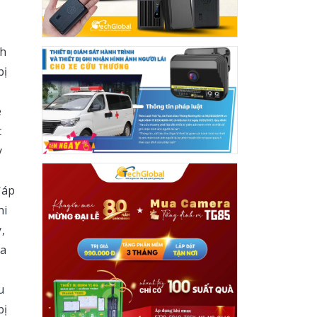
nh
bị
e
t
y
đáp
hi
,
ửa
u
bị