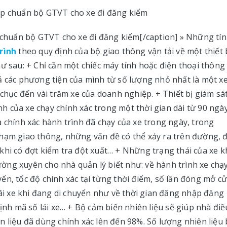
p chuẩn bộ GTVT cho xe đi đăng kiểm[/caption] » Những tí
rình
theo quy định của bộ giao thông vận tải về một thiết 
ư sau: + Chỉ cần một chiếc máy tính hoặc điện thoại thông
ả các phương tiện của mình từ số lượng nhỏ nhất là một x
 chục đến vài trăm xe của doanh nghiệp. + Thiết bị giám sá
ình của xe chạy chính xác trong một thời gian dài từ 90 ngà
a chính xác hành trình đã chạy của xe trong ngày, trong
chạm giao thông, những vấn đề có thể xảy ra trên đường, 
khi có đợt kiểm tra đột xuất… + Những trạng thái của xe k
ng xuyên cho nhà quản lý biết như: về hành trình xe chạy
ển, tốc độ chính xác tại từng thời điểm, số lần đóng mở c
lái xe khi đang di chuyển như về thời gian đăng nhập đăng
ác định mã số lái xe… + Bộ cảm biến nhiên liệu sẽ giúp nhà điề
 liệu đã dùng chính xác lên đến 98%. Số lượng nhiên liệu 