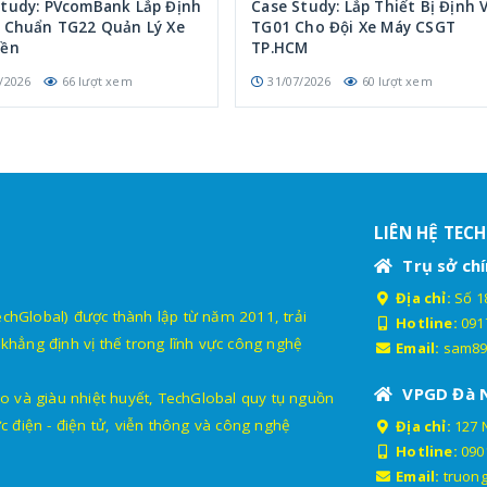
Study: PVcomBank Lắp Định
Case Study: Lắp Thiết Bị Định V
p Chuẩn TG22 Quản Lý Xe
TG01 Cho Đội Xe Máy CSGT
iền
TP.HCM
/2026
66 lượt xem
31/07/2026
60 lượt xem
LIÊN HỆ TEC
Trụ sở chí
Địa chỉ:
Số 18
lobal) được thành lập từ năm 2011, trải
Hotline:
091
khẳng định vị thế trong lĩnh vực công nghệ
Email:
sam89
VPGD Đà 
o và giàu nhiệt huyết, TechGlobal quy tụ nguồn
c điện - điện tử, viễn thông và công nghệ
Địa chỉ:
127 
Hotline:
090
Email:
truon