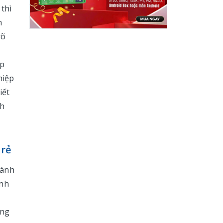
 thì
h
rõ
h
ệp
hiệp
iết
nh
 rẻ
hành
ánh
ang