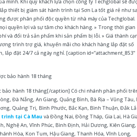
ủa mình. Khi quý khách lựa chọn công ty Techglobal sẽ đư
p thiết bị giám sát hành trình tại Sơn La tốt giá rẻ như s
ng được phân phối độc quyền từ nhà máy của Techglobal.
ọi quyền lợi và sự tâm cho khách hàng. » Trong thời gian
hí và đổi trả sản phẩm khi sản phẩm bị lỗi. » Giá thành cạ
hương trình trợ giá, khuyến mãi cho khách hàng lắp đặt số
, lắp đặt 24/7 cả ngày nghỉ. [caption id="attachment_853"
ợc bảo hành 18 tháng[/caption] Có chi nhánh phân phối trê
 Phòng, Đà Nẵng, An Giang, Quảng Bình, Bà Rịa – Vũng Tàu,
ương, Quảng Trị, Bình Phước, Bắc Kạn, Bình Thuận, Đắk Lắ
 trình tại Cà Mau
và Đồng Nai, Đồng Tháp, Gia Lai, Hà Gi
h, Nghệ An, Vĩnh Phúc, Bình Định, Hải Dương, Kiên Giang,
 Khánh Hòa, Kon Tum, Hậu Giang, Thanh Hóa, Vĩnh Long,