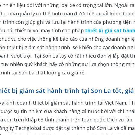
hiên liệu đối với những loại xe có trọng tải lớn. Ngoài ra
 cho nhà quản lý có thể tính toán được hiệu xuất kinh doan
rình còn giúp ghi và lưu lại hành trình của phương tiện 
ầu nối thiết bị với máy tính cho phép
thiết bị giá sát hàn
ể phục vụ cho việc thống kê báo cáo của những doanh nghi
n thiết bị giám sát hành trình sẽ khiến cho các doanh ng
anh vượt trội. Tại Sơn La tuy có rất nhiều đơn vị lắp đặt th
La tuy nhiên quý khách hãy có những sự lựa chọn thông mi
rình tại Sơn La chất lượng cao giá rẻ.
iết bị giám sát hành trình tại Sơn La tốt, giá
và kinh doanh thiết bị giám sát hành trình tại Việt Nam. T
được sự tín nhiệm của khách hàng cả nước bởi với chi nh
mà còn trên khắp 63 tỉnh thành trên toàn quốc. Dịch vụ lắp
 công ty Techglobal được đặt tại thành phố Sơn La và đã m