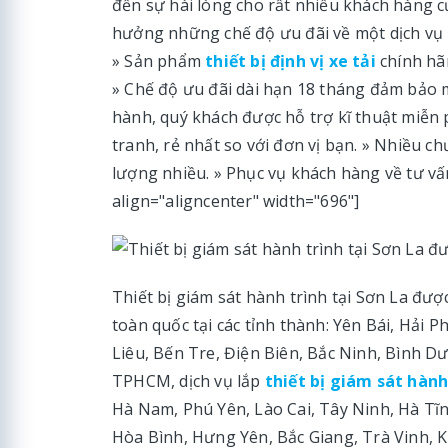
đến sự hài lòng cho rất nhiều khách hàng c
hưởng những chế độ ưu đãi về một dịch vụ lắ
» Sản phẩm
thiết bị định vị xe tải
chính hã
» Chế độ ưu đãi dài hạn 18 tháng đảm bảo m
hành, quý khách được hỗ trợ kĩ thuật miễn p
tranh, rẻ nhất so với đơn vị bạn. » Nhiều c
lượng nhiều. » Phục vụ khách hàng về tư vấn
align="aligncenter" width="696"]
Thiết bị giám sát hành trình tại Sơn La đư
toàn quốc tại các tỉnh thành: Yên Bái, Hải
Liêu, Bến Tre, Điện Biên, Bắc Ninh, Bình D
TPHCM, dịch vụ lắp
thiết bị giám sát hành
Hà Nam, Phú Yên, Lào Cai, Tây Ninh, Hà Tĩn
Hòa Bình, Hưng Yên, Bắc Giang, Trà Vinh,