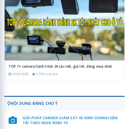
TOP 7+ camera hành trình 2K sắc nét, giá tốt, đáng mua nhất
03/03/2026
3.350 lượt xem
NỘI DUNG ĐÁNG CHÚ Ý
GIẢI PHÁP CAMERA GIÁM SÁT XE KINH DOANH VẬN
TẢI THEO NGHỊ ĐỊNH 10