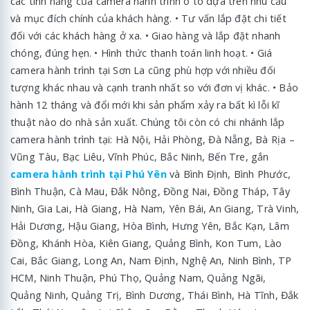
các tính năng của camera hành trình ô tô dựa trên nhu cầu
và mục đích chính của khách hàng. • Tư vấn lắp đặt chi tiết
đối với các khách hàng ở xa. • Giao hàng và lắp đặt nhanh
chóng, đúng hẹn. • Hình thức thanh toán linh hoạt. • Giá
camera hành trình tại Sơn La cũng phù hợp với nhiều đối
tượng khác nhau và cạnh tranh nhất so với đơn vị khác. • Bảo
hành 12 tháng và đổi mới khi sản phẩm xảy ra bất kì lỗi kĩ
thuật nào do nhà sản xuất. Chúng tôi còn có chi nhánh lắp
camera hành trình tại: Hà Nội, Hải Phòng, Đà Nẵng, Bà Rịa –
Vũng Tàu, Bạc Liêu, Vĩnh Phúc, Bắc Ninh, Bến Tre, gắn
camera hành trình tại Phú Yên
và Bình Định, Bình Phước,
Bình Thuận, Cà Mau, Đắk Nông, Đồng Nai, Đồng Tháp, Tây
Ninh, Gia Lai, Hà Giang, Hà Nam, Yên Bái, An Giang, Trà Vinh,
Hải Dương, Hậu Giang, Hòa Bình, Hưng Yên, Bắc Kạn, Lâm
Đồng, Khánh Hòa, Kiên Giang, Quảng Bình, Kon Tum, Lào
Cai, Bắc Giang, Long An, Nam Định, Nghệ An, Ninh Bình, TP
HCM, Ninh Thuận, Phú Thọ, Quảng Nam, Quảng Ngãi,
Quảng Ninh, Quảng Trị, Bình Dương, Thái Bình, Hà Tĩnh, Đắk