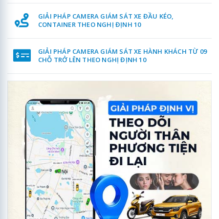
GIẢI PHÁP CAMERA GIÁM SÁT XE ĐẦU KÉO,
CONTAINER THEO NGHỊ ĐỊNH 10
GIẢI PHÁP CAMERA GIÁM SÁT XE HÀNH KHÁCH TỪ 09
CHỖ TRỞ LÊN THEO NGHỊ ĐỊNH 10