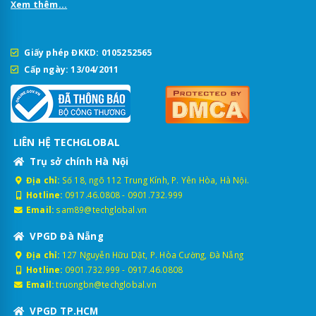
Xem thêm...
Giấy phép ĐKKD: 0105252565
Cấp ngày: 13/04/2011
LIÊN HỆ TECHGLOBAL
Trụ sở chính Hà Nội
Địa chỉ:
Số 18, ngõ 112 Trung Kính, P. Yên Hòa, Hà Nội.
Hotline:
0917.46.0808
-
0901.732.999
Email:
sam89@techglobal.vn
VPGD Đà Nẵng
Địa chỉ:
127 Nguyễn Hữu Dật, P. Hòa Cường, Đà Nẵng
Hotline:
0901.732.999
-
0917.46.0808
Email:
truongbn@techglobal.vn
VPGD TP.HCM