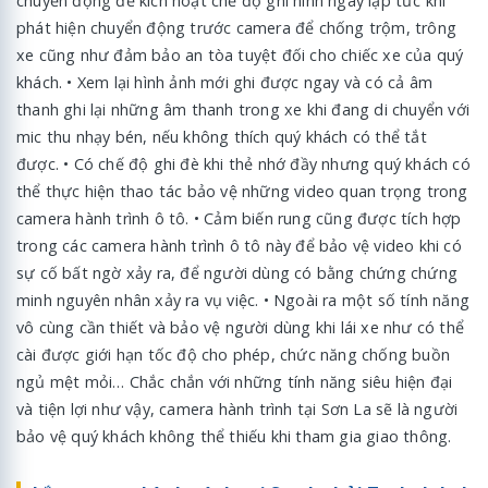
chuyển động để kích hoạt chế độ ghi hình ngay lập tức khi
phát hiện chuyển động trước camera để chống trộm, trông
xe cũng như đảm bảo an tòa tuyệt đối cho chiếc xe của quý
khách. • Xem lại hình ảnh mới ghi được ngay và có cả âm
thanh ghi lại những âm thanh trong xe khi đang di chuyển với
mic thu nhạy bén, nếu không thích quý khách có thể tắt
được. • Có chế độ ghi đè khi thẻ nhớ đầy nhưng quý khách có
thể thực hiện thao tác bảo vệ những video quan trọng trong
camera hành trình ô tô. • Cảm biến rung cũng được tích hợp
trong các camera hành trình ô tô này để bảo vệ video khi có
sự cố bất ngờ xảy ra, để người dùng có bằng chứng chứng
minh nguyên nhân xảy ra vụ việc. • Ngoài ra một số tính năng
vô cùng cần thiết và bảo vệ người dùng khi lái xe như có thể
cài được giới hạn tốc độ cho phép, chức năng chống buồn
ngủ mệt mỏi… Chắc chắn với những tính năng siêu hiện đại
và tiện lợi như vậy, camera hành trình tại Sơn La sẽ là người
bảo vệ quý khách không thể thiếu khi tham gia giao thông.