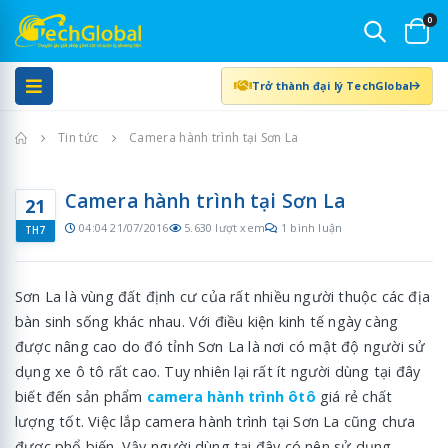
0
Trở thành đại lý TechGlobal
Trang chủ
Tin tức
Camera hành trình tại Sơn La
Camera hành trình tại Sơn La
21
04:04 21/07/2016
5.630 lượt xem
1 bình luận
TH7
Sơn La là vùng đất định cư của rất nhiều người thuộc các địa
bàn sinh sống khác nhau. Với điều kiện kinh tế ngày càng
được nâng cao do đó tỉnh Sơn La là nơi có mật độ người sử
dụng xe ô tô rất cao. Tuy nhiên lại rất ít người dùng tại đây
biết đến sản phẩm
camera hành trình ôtô
giá rẻ chất
lượng tốt. Việc lắp camera hành trình tại Sơn La cũng chưa
được phổ biến. Vậy người dùng tại đây có nên sử dụng