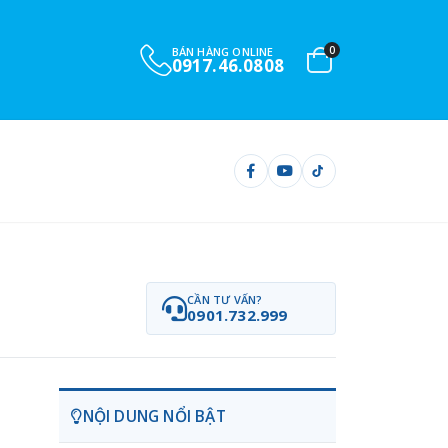
0
BÁN HÀNG ONLINE
0917.46.0808
CẦN TƯ VẤN?
0901.732.999
NỘI DUNG NỔI BẬT