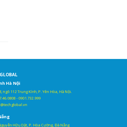
HGLOBAL
nh Hà Nội
, ngõ 112 Trung Kính, P. Yên Hòa, Hà Nội.
7.46.0808
-
0901.732.999
@techglobal.vn
Nẵng
Nguyễn Hữu Dật, P. Hòa Cường, Đà Nẵng