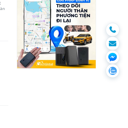
g
oàn