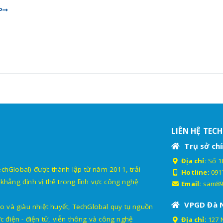
P
LIÊN HỆ TEC
Trụ sở chí
Địa chỉ:
Số 18
lobal) được thành lập từ năm 2011, trải
Hotline:
091
khẳng định vị thế trong lĩnh vực công nghệ
Email:
sam89
VPGD Đà 
o và giàu nhiệt huyết, TechGlobal quy tụ nguồn
c điện - điện tử, viễn thông và công nghệ
Địa chỉ:
127 