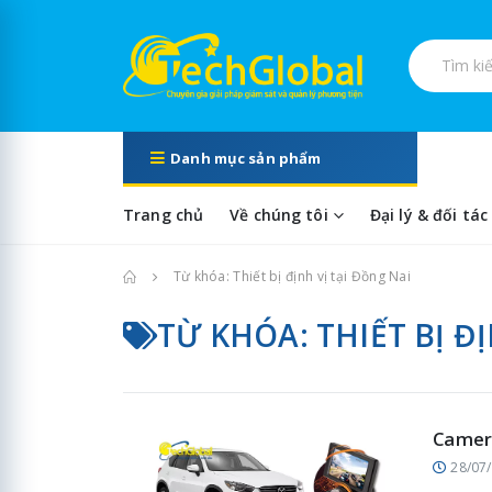
Tìm kiếm s
Danh mục sản phẩm
Trang chủ
Về chúng tôi
Đại lý & đối tác
Trang chủ
Từ khóa: Thiết bị định vị tại Đồng Nai
TỪ KHÓA: THIẾT BỊ Đ
Camera
28/07