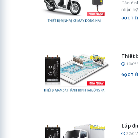
Gắn địn
nhận hợ
ĐỌC TIẾ
Thiết 
10/05
ĐỌC TIẾ
Lắp đị
22/04