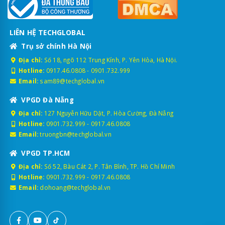
LIÊN HỆ TECHGLOBAL
Trụ sở chính Hà Nội
Địa chỉ:
Số 18, ngõ 112 Trung Kính, P. Yên Hòa, Hà Nội.
Hotline:
0917.46.0808
-
0901.732.999
Email:
sam89@techglobal.vn
VPGD Đà Nẵng
Địa chỉ:
127 Nguyễn Hữu Dật, P. Hòa Cường, Đà Nẵng
Hotline:
0901.732.999
-
0917.46.0808
Email:
truongbn@techglobal.vn
VPGD TP.HCM
Địa chỉ:
Số 52, Bàu Cát 2, P. Tân Bình, TP. Hồ Chí Minh
Hotline:
0901.732.999
-
0917.46.0808
Email:
dohoang@techglobal.vn