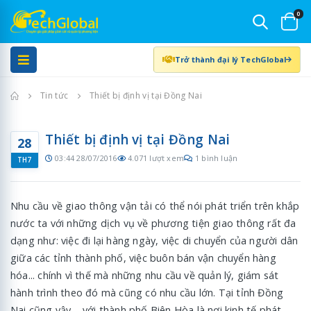
0
Trở thành đại lý TechGlobal
Trang chủ
Tin tức
Thiết bị định vị tại Đồng Nai
Thiết bị định vị tại Đồng Nai
28
03:44 28/07/2016
4.071 lượt xem
1 bình luận
TH7
Nhu cầu về giao thông vận tải có thể nói phát triển trên khắp
nước ta với những dịch vụ về phương tiện giao thông rất đa
dạng như: việc đi lại hàng ngày, việc di chuyển của người dân
giữa các tỉnh thành phố, việc buôn bán vận chuyển hàng
hóa... chính vì thế mà những nhu cầu về quản lý, giám sát
hành trình theo đó mà cũng có nhu cầu lớn. Tại tỉnh Đồng
Nai cũng vậy – với thành phố Biên Hòa là nơi kinh tế phát