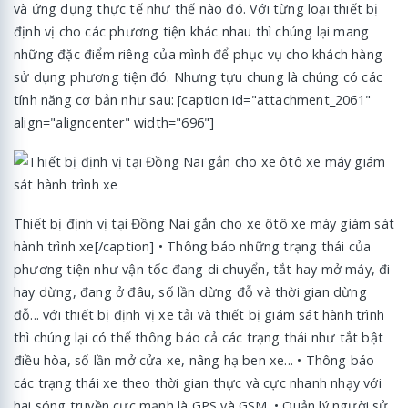
và ứng dụng thực tế như thế nào đó. Với từng loại thiết bị
định vị cho các phương tiện khác nhau thì chúng lại mang
những đặc điểm riêng của mình để phục vụ cho khách hàng
sử dụng phương tiện đó. Nhưng tựu chung là chúng có các
tính năng cơ bản như sau: [caption id="attachment_2061"
align="aligncenter" width="696"]
Thiết bị định vị tại Đồng Nai gắn cho xe ôtô xe máy giám sát
hành trình xe[/caption] • Thông báo những trạng thái của
phương tiện như vận tốc đang di chuyển, tắt hay mở máy, đi
hay dừng, đang ở đâu, số lần dừng đỗ và thời gian dừng
đỗ... với thiết bị định vị xe tải và thiết bị giám sát hành trình
thì chúng lại có thể thông báo cả các trạng thái như tắt bật
điều hòa, số lần mở cửa xe, nâng hạ ben xe... • Thông báo
các trạng thái xe theo thời gian thực và cực nhanh nhạy với
hai sóng truyền cực mạnh là GPS và GSM. • Quản lý người sử