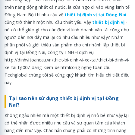
triển năng động nhất cả nước, là cửa ngõ đi vào vùng kinh tế
Đông Nam Bộ thì nhu cầu về
thiết bị định vị tại Đồng Nai
cũng trở thành một nhu cầu thiết yếu. Vậy
thiết bị định vị
-
nó có thể giúp gì cho các đơn vị kinh doanh vận tải cũng như
người dân nơi đây mà lại có nhu cầu nhiều như vậy? Nhằm
phân phối và giới thiệu sản phẩm cho chi nhánh lắp thiết bị
định vị tại Đồng Nai, công ty TNHH dịch vụ
http://dinhvitoancau.vn/thiet-bi-dinh-vi-xe-tai/thiet-bi-dinh-vi-
xe-tai-tg007-dang-kiem-xe.htmlcông nghệ toàn cầu
Techglobal chúng tôi sẽ cùng quý khách tìm hiểu chi tiết điều
này.
Tại sao nên sử dụng thiết bị định vị tại Đồng
Nai?
Không ngẫu nhiên mà một thiết bị định vị nhỏ bé như vậy lại
có thể nhận được nhiều nhu cầu và sự quan tâm của khách
hàng đến như vậy. Chắc hẳn chúng phải có những tính năng