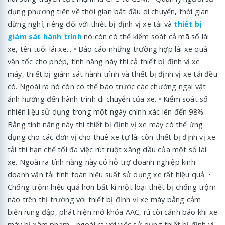
dụng phương tiện về thời gian bắt đầu di chuyển, thời gian
dừng nghỉ; riêng đối với thiết bị định vị xe tải và
thiết bị
giám sát hành trình
nó còn có thể kiểm soát cả mã số lái
xe, tên tuổi lái xe... • Báo cáo những trường hợp lái xe quá
vận tốc cho phép, tính năng này thì cả thiết bị định vị xe
máy, thiết bị giám sát hành trình và thiết bị định vị xe tải đều
có. Ngoài ra nó còn có thể báo trước các chướng ngại vật
ảnh hưởng đến hành trình di chuyển của xe. • Kiểm soát số
nhiên liệu sử dụng trong một ngày chính xác lên đến 98%.
Bằng tính năng này thì thiết bị định vị xe máy có thể ứng
dụng cho các đơn vị cho thuê xe tự lái còn thiết bị định vị xe
tải thì hạn chế tối đa việc rút ruột xăng dầu của một số lái
xe. Ngoài ra tính năng này có hỗ trợ doanh nghiệp kinh
doanh vận tải tính toán hiệu suất sử dụng xe rất hiệu quả. •
Chống trộm hiệu quả hơn bất kì một loại thiết bị chống trộm
nào trên thị trường với thiết bị định vị xe máy bằng cảm
biến rung đập, phát hiện mở khóa AAC, rú còi cảnh báo khi xe
máy bị xâm phạm... ngoài ra với việc sử dụng thiết bị định vị