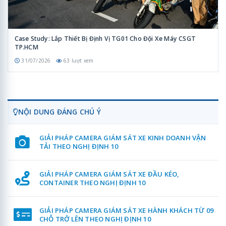
Case Study: Lắp Thiết Bị Định Vị TG01 Cho Đội Xe Máy CSGT
TP.HCM
31/07/2026
63 lượt xem
NỘI DUNG ĐÁNG CHÚ Ý
GIẢI PHÁP CAMERA GIÁM SÁT XE KINH DOANH VẬN
TẢI THEO NGHỊ ĐỊNH 10
GIẢI PHÁP CAMERA GIÁM SÁT XE ĐẦU KÉO,
CONTAINER THEO NGHỊ ĐỊNH 10
GIẢI PHÁP CAMERA GIÁM SÁT XE HÀNH KHÁCH TỪ 09
CHỖ TRỞ LÊN THEO NGHỊ ĐỊNH 10