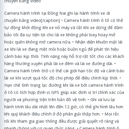
Camera hành trình tại Đồng Nai ghi lại hành trình xe di
chuyển bằng video[/caption] • Camera hành trình ô tô có thể
tự động khởi động khi xe nổ máy và tắt khi xe dừng để đảm
bảo tối đa sự tiện lợi cho lái xe không phải loay hoay mở
hoặc quên không mở camera nữa. • Nhận diện khuôn mặt lái
xe khi lái xe đang mệt mỏi hoặc buồn ngủ để phát tín hiệu
cảnh báo kịp thời. Tính năng này hỗ trợ rất tốt cho các khách
hàng thường xuyên phải lái xe đêm và lái xe đường dài. •
Camera hành trình ôtô có thể cài giới hạn tốc độ và cảnh báo
lái xe khi vượt quá tốc độ cho phép để điều chỉnh kịp thời. •
Hạn chế tình trạng lạc đường khi lái xe bởi camera hành trình
ô tô có tích hợp định vị GPS giúp xác định vị trí chính xác của
người và phương tiện trên bản đồ vệ tinh. • Ghi và lưu lại
hành trình lâu dài nhất lên đến 12 giờ, có thể ghi hình lâu hơn
khi quý khách điều chỉnh ở độ phân giải thấp hơn. • Mọi rắc
rối khi tham gia giao thông đều được giải quyết rõ ràng và
nhanh chóng với cơ quan chức năng. • Camera hành trình ô