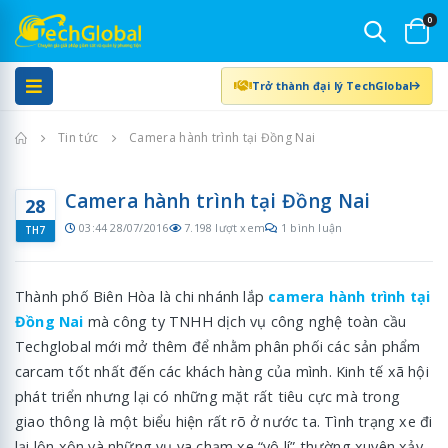
0
Trở thành đại lý TechGlobal
Trang chủ
Tin tức
Camera hành trình tại Đồng Nai
Camera hành trình tại Đồng Nai
28
03:44 28/07/2016
7.198 lượt xem
1 bình luận
TH7
Thành phố Biên Hòa là chi nhánh lắp
camera hành trình tại
Đồng Nai
mà công ty TNHH dịch vụ công nghệ toàn cầu
Techglobal mới mở thêm để nhằm phân phối các sản phẩm
carcam tốt nhất đến các khách hàng của mình. Kinh tế xã hội
phát triển nhưng lại có những mặt rất tiêu cực mà trong
giao thông là một biểu hiện rất rõ ở nước ta. Tình trạng xe đi
lại lộn xộn và những vụ va chạm xe “vô lí” thường xuyên xảy