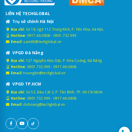
LIÊN HỆ TECHGLOBAL
Trụ sở chính Hà Nội
Địa chỉ:
Số 18, ngõ 112 Trung Kính, P. Yên Hòa, Hà Nội.
Hotline:
0917.46.0808
-
0901.732.999
Email:
sam89@techglobal.vn
VPGD Đà Nẵng
Địa chỉ:
127 Nguyễn Hữu Dật, P. Hòa Cường, Đà Nẵng
Hotline:
0901.732.999
-
0917.46.0808
Email:
truongbn@techglobal.vn
VPGD TP.HCM
Địa chỉ:
Số 52, Bàu Cát 2, P. Tân Bình, TP. Hồ Chí Minh
Hotline:
0901.732.999
-
0917.46.0808
Email:
dohoang@techglobal.vn