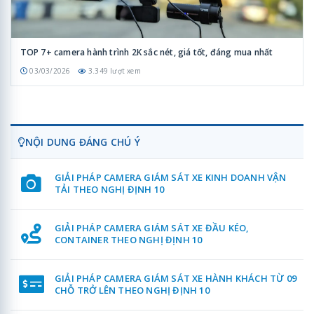
TOP 7+ camera hành trình 2K sắc nét, giá tốt, đáng mua nhất
03/03/2026
3.349 lượt xem
NỘI DUNG ĐÁNG CHÚ Ý
GIẢI PHÁP CAMERA GIÁM SÁT XE KINH DOANH VẬN
TẢI THEO NGHỊ ĐỊNH 10
GIẢI PHÁP CAMERA GIÁM SÁT XE ĐẦU KÉO,
CONTAINER THEO NGHỊ ĐỊNH 10
GIẢI PHÁP CAMERA GIÁM SÁT XE HÀNH KHÁCH TỪ 09
CHỖ TRỞ LÊN THEO NGHỊ ĐỊNH 10