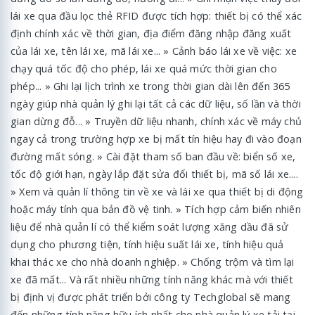
lái xe qua đầu lọc thẻ RFID được tích hợp: thiết bị có thể xác
định chính xác về thời gian, địa điểm đăng nhập đăng xuất
của lái xe, tên lái xe, mã lái xe... » Cảnh báo lái xe về việc: xe
chạy quá tốc độ cho phép, lái xe quá mức thời gian cho
phép... » Ghi lại lịch trình xe trong thời gian dài lên đến 365
ngày giúp nhà quản lý ghi lại tất cả các dữ liệu, số lần và thời
gian dừng đỗ... » Truyền dữ liệu nhanh, chính xác về máy chủ
ngay cả trong trường hợp xe bị mất tín hiệu hay đi vào đoạn
đường mất sóng. » Cài đặt tham số ban đầu về: biển số xe,
tốc độ giới hạn, ngày lắp đặt sửa đổi thiết bị, mã số lái xe....
» Xem và quản lí thông tin về xe và lái xe qua thiết bị di động
hoặc máy tính qua bản đồ vệ tinh. » Tích hợp cảm biến nhiên
liệu để nhà quản lí có thể kiểm soát lượng xăng dầu đã sử
dụng cho phương tiện, tính hiệu suất lái xe, tính hiệu quả
khai thác xe cho nhà doanh nghiệp. » Chống trộm và tìm lại
xe đã mất... Và rất nhiều những tính năng khác mà với thiết
bị định vị được phát triển bởi công ty Techglobal sẽ mang
đến những tính năng hữu ích nhất cho nhà quản lý xe tải tại