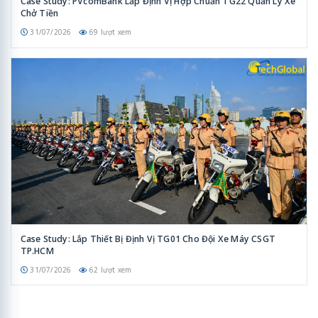
Case Study: PVcomBank Lắp Định Vị Hợp Chuẩn TG22 Quản Lý Xe
Chở Tiền
31/07/2026
69 lượt xem
Case Study: Lắp Thiết Bị Định Vị TG01 Cho Đội Xe Máy CSGT
TP.HCM
31/07/2026
62 lượt xem