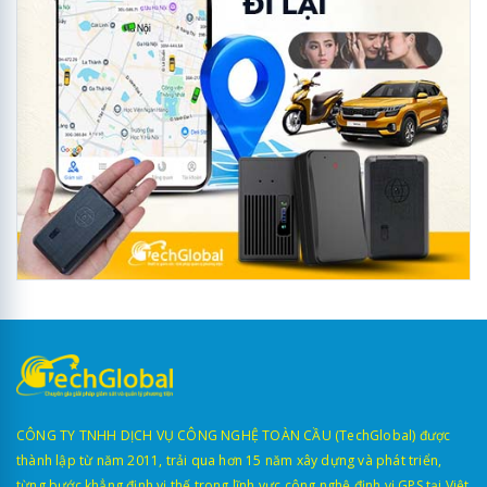
CÔNG TY TNHH DỊCH VỤ CÔNG NGHỆ TOÀN CẦU (TechGlobal) được
thành lập từ năm 2011, trải qua hơn 15 năm xây dựng và phát triển,
từng bước khẳng định vị thế trong lĩnh vực công nghệ định vị GPS tại Việt