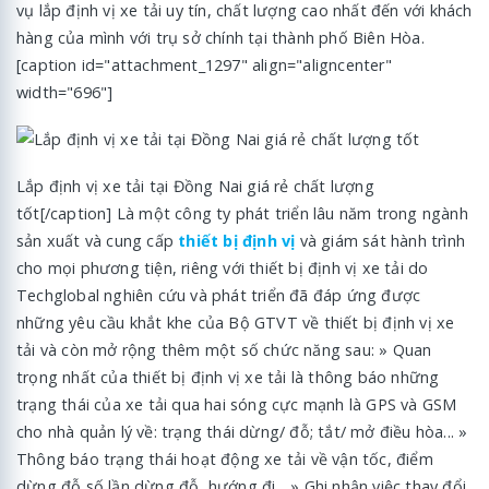
vụ lắp định vị xe tải uy tín, chất lượng cao nhất đến với khách
hàng của mình với trụ sở chính tại thành phố Biên Hòa.
[caption id="attachment_1297" align="aligncenter"
width="696"]
Lắp định vị xe tải tại Đồng Nai giá rẻ chất lượng
tốt[/caption] Là một công ty phát triển lâu năm trong ngành
sản xuất và cung cấp
thiết bị định vị
và giám sát hành trình
cho mọi phương tiện, riêng với thiết bị định vị xe tải do
Techglobal nghiên cứu và phát triển đã đáp ứng được
những yêu cầu khắt khe của Bộ GTVT về thiết bị định vị xe
tải và còn mở rộng thêm một số chức năng sau: » Quan
trọng nhất của thiết bị định vị xe tải là thông báo những
trạng thái của xe tải qua hai sóng cực mạnh là GPS và GSM
cho nhà quản lý về: trạng thái dừng/ đỗ; tắt/ mở điều hòa... »
Thông báo trạng thái hoạt động xe tải về vận tốc, điểm
dừng đỗ số lần dừng đỗ, hướng đi... » Ghi nhận việc thay đổi