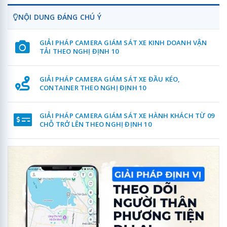
NỘI DUNG ĐÁNG CHÚ Ý
GIẢI PHÁP CAMERA GIÁM SÁT XE KINH DOANH VẬN
TẢI THEO NGHỊ ĐỊNH 10
GIẢI PHÁP CAMERA GIÁM SÁT XE ĐẦU KÉO,
CONTAINER THEO NGHỊ ĐỊNH 10
GIẢI PHÁP CAMERA GIÁM SÁT XE HÀNH KHÁCH TỪ 09
CHỖ TRỞ LÊN THEO NGHỊ ĐỊNH 10