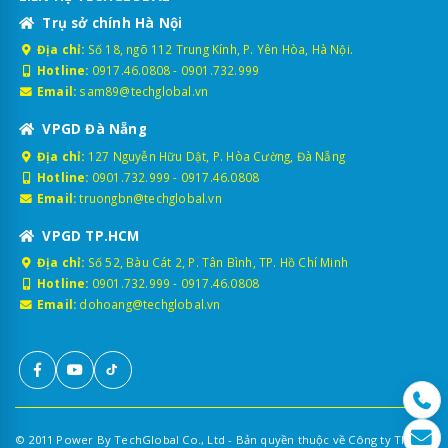
Trụ sở chính Hà Nội
Địa chỉ:
Số 18, ngõ 112 Trung Kính, P. Yên Hòa, Hà Nội.
Hotline:
0917.46.0808
-
0901.732.999
Email:
sam89@techglobal.vn
VPGD Đà Nẵng
Địa chỉ:
127 Nguyễn Hữu Dật, P. Hòa Cường, Đà Nẵng
Hotline:
0901.732.999
-
0917.46.0808
Email:
truongbn@techglobal.vn
VPGD TP.HCM
Địa chỉ:
Số 52, Bàu Cát 2, P. Tân Bình, TP. Hồ Chí Minh
Hotline:
0901.732.999
-
0917.46.0808
Email:
dohoang@techglobal.vn
© 2011 Power By TechGlobal Co., Ltd - Bản quyền thuộc về Công ty TNHH