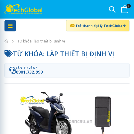
0
Trở thành đại lý TechGlobal
Trang chủ
Từ khóa: lắp thiết bị định vị
TỪ KHÓA: LẮP THIẾT BỊ ĐỊNH VỊ
CẦN TƯ VẤN?
0901.732.999