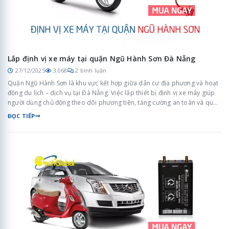
Lắp định vị xe máy tại quận Ngũ Hành Sơn Đà Nẵng
27/12/2025
3.068
2 bình luận
Quận Ngũ Hành Sơn là khu vực kết hợp giữa dân cư địa phương và hoạt
động du lịch – dịch vụ tại Đà Nẵng. Việc lắp thiết bị định vị xe máy giúp
người dùng chủ động theo dõi phương tiện, tăng cường an toàn và quản
lý xe hiệu quả trong môi trường di chuyển đa dạng.
ĐỌC TIẾP