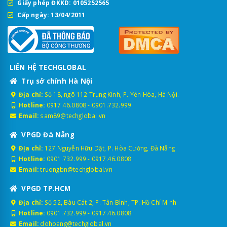
Giấy phép ĐKKD: 0105252565
Cấp ngày: 13/04/2011
LIÊN HỆ TECHGLOBAL
Trụ sở chính Hà Nội
Địa chỉ:
Số 18, ngõ 112 Trung Kính, P. Yên Hòa, Hà Nội.
Hotline:
0917.46.0808
-
0901.732.999
Email:
sam89@techglobal.vn
VPGD Đà Nẵng
Địa chỉ:
127 Nguyễn Hữu Dật, P. Hòa Cường, Đà Nẵng
Hotline:
0901.732.999
-
0917.46.0808
Email:
truongbn@techglobal.vn
VPGD TP.HCM
Địa chỉ:
Số 52, Bàu Cát 2, P. Tân Bình, TP. Hồ Chí Minh
Hotline:
0901.732.999
-
0917.46.0808
Email:
dohoang@techglobal.vn