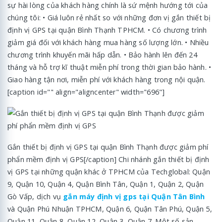
sự hài lòng của khách hàng chính là sứ mệnh hướng tới của
chúng tôi: • Giá luôn rẻ nhất so với những đơn vị gắn thiết bị
định vị GPS tại quận Bình Thạnh TPHCM. • Có chương trình
giảm giá đối với khách hàng mua hàng số lượng lớn. • Nhiều
chương trình khuyến mãi hấp dẫn. • Bảo hành lên đến 24
tháng và hỗ trợ kĩ thuật miễn phí trong thời gian bảo hành. •
Giao hàng tận nơi, miễn phí với khách hàng trong nội quận.
[caption id="" align="aligncenter" width="696"]
Gắn thiết bị định vị GPS tại quận Bình Thạnh được giảm phí
phẩn mềm định vị GPS[/caption] Chi nhánh gắn thiết bị định
vị GPS tại những quận khác ở TPHCM của Techglobal: Quận
9, Quận 10, Quận 4, Quận Bình Tân, Quận 1, Quận 2, Quận
Gò Vấp, dịch vụ
gắn máy định vị gps tại Quận Tân Bình
và Quận Phú Nhuận TPHCM, Quận 6, Quận Tân Phú, Quận 5,
Quận 11, Quận 8, Quận 12, Quận 3, Quận 7. Một số sản