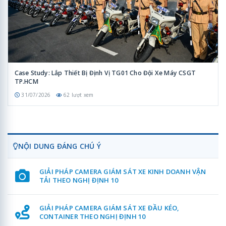
Case Study: Lắp Thiết Bị Định Vị TG01 Cho Đội Xe Máy CSGT
TP.HCM
31/07/2026
62 lượt xem
NỘI DUNG ĐÁNG CHÚ Ý
GIẢI PHÁP CAMERA GIÁM SÁT XE KINH DOANH VẬN
TẢI THEO NGHỊ ĐỊNH 10
GIẢI PHÁP CAMERA GIÁM SÁT XE ĐẦU KÉO,
CONTAINER THEO NGHỊ ĐỊNH 10