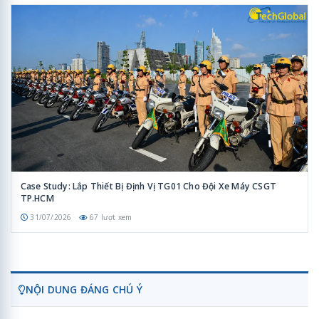
Case Study: Lắp Thiết Bị Định Vị TG01 Cho Đội Xe Máy CSGT
TP.HCM
31/07/2026
67 lượt xem
NỘI DUNG ĐÁNG CHÚ Ý