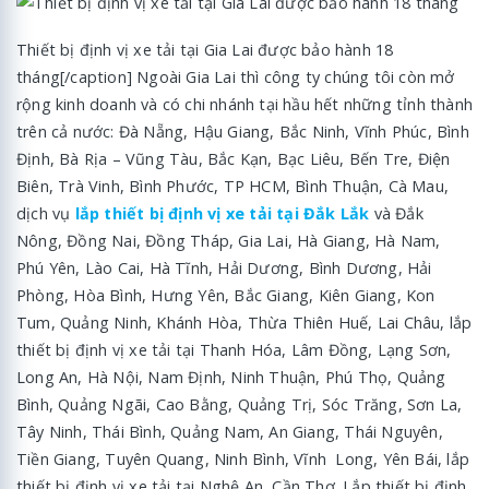
Thiết bị định vị xe tải tại Gia Lai được bảo hành 18
tháng[/caption] Ngoài Gia Lai thì công ty chúng tôi còn mở
rộng kinh doanh và có chi nhánh tại hầu hết những tỉnh thành
trên cả nước: Đà Nẵng, Hậu Giang, Bắc Ninh, Vĩnh Phúc, Bình
Định, Bà Rịa – Vũng Tàu, Bắc Kạn, Bạc Liêu, Bến Tre, Điện
Biên, Trà Vinh, Bình Phước, TP HCM, Bình Thuận, Cà Mau,
dịch vụ
lắp thiết bị định vị xe tải tại Đắk Lắk
và Đắk
Nông, Đồng Nai, Đồng Tháp, Gia Lai, Hà Giang, Hà Nam,
Phú Yên, Lào Cai, Hà Tĩnh, Hải Dương, Bình Dương, Hải
Phòng, Hòa Bình, Hưng Yên, Bắc Giang, Kiên Giang, Kon
Tum, Quảng Ninh, Khánh Hòa, Thừa Thiên Huế, Lai Châu, lắp
thiết bị định vị xe tải tại Thanh Hóa, Lâm Đồng, Lạng Sơn,
Long An, Hà Nội, Nam Định, Ninh Thuận, Phú Thọ, Quảng
Bình, Quảng Ngãi, Cao Bằng, Quảng Trị, Sóc Trăng, Sơn La,
Tây Ninh, Thái Bình, Quảng Nam, An Giang, Thái Nguyên,
Tiền Giang, Tuyên Quang, Ninh Bình, Vĩnh Long, Yên Bái, lắp
thiết bị định vị xe tải tại Nghệ An, Cần Thơ. Lắp thiết bị định