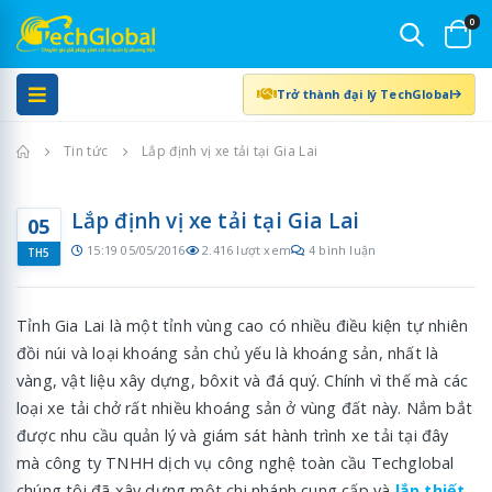
0
Trở thành đại lý TechGlobal
Trang chủ
Tin tức
Lắp định vị xe tải tại Gia Lai
Lắp định vị xe tải tại Gia Lai
05
15:19 05/05/2016
2.416 lượt xem
4 bình luận
TH5
Tỉnh Gia Lai là một tỉnh vùng cao có nhiều điều kiện tự nhiên
đồi núi và loại khoáng sản chủ yếu là khoáng sản, nhất là
vàng, vật liệu xây dựng, bôxit và đá quý. Chính vì thế mà các
loại xe tải chở rất nhiều khoáng sản ở vùng đất này. Nắm bắt
được nhu cầu quản lý và giám sát hành trình xe tải tại đây
mà công ty TNHH dịch vụ công nghệ toàn cầu Techglobal
chúng tôi đã xây dựng một chi nhánh cung cấp và
lắp thiết