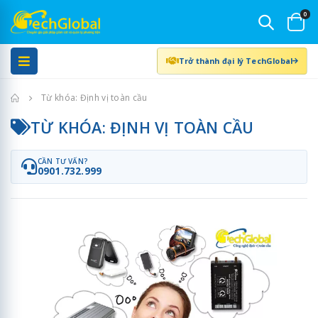
0
Trở thành đại lý TechGlobal
Trang chủ
Từ khóa: Định vị toàn cầu
TỪ KHÓA: ĐỊNH VỊ TOÀN CẦU
CẦN TƯ VẤN?
0901.732.999