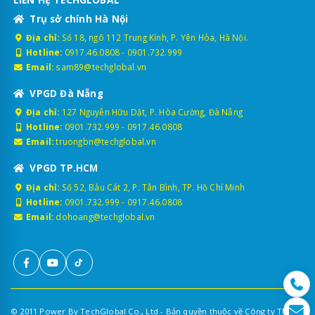
Trụ sở chính Hà Nội
Địa chỉ:
Số 18, ngõ 112 Trung Kính, P. Yên Hòa, Hà Nội.
Hotline:
0917.46.0808
-
0901.732.999
Email:
sam89@techglobal.vn
VPGD Đà Nẵng
Địa chỉ:
127 Nguyễn Hữu Dật, P. Hòa Cường, Đà Nẵng
Hotline:
0901.732.999
-
0917.46.0808
Email:
truongbn@techglobal.vn
VPGD TP.HCM
Địa chỉ:
Số 52, Bàu Cát 2, P. Tân Bình, TP. Hồ Chí Minh
Hotline:
0901.732.999
-
0917.46.0808
Email:
dohoang@techglobal.vn
© 2011 Power By TechGlobal Co., Ltd - Bản quyền thuộc về Công ty TNHH