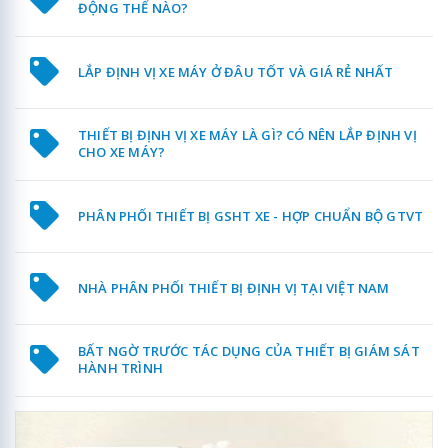
ĐỘNG THẾ NÀO?
LẮP ĐỊNH VỊ XE MÁY Ở ĐÂU TỐT VÀ GIÁ RẺ NHẤT
THIẾT BỊ ĐỊNH VỊ XE MÁY LÀ GÌ? CÓ NÊN LẮP ĐỊNH VỊ
CHO XE MÁY?
PHÂN PHỐI THIẾT BỊ GSHT XE - HỢP CHUẨN BỘ GTVT
NHÀ PHÂN PHỐI THIẾT BỊ ĐỊNH VỊ TẠI VIỆT NAM
BẤT NGỜ TRƯỚC TÁC DỤNG CỦA THIẾT BỊ GIÁM SÁT
HÀNH TRÌNH