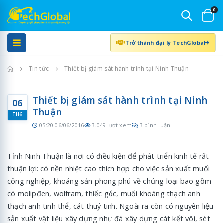
0
Trở thành đại lý TechGlobal
Trang chủ
Tin tức
Thiết bị giám sát hành trình tại Ninh Thuận
Thiết bị giám sát hành trình tại Ninh
06
Thuận
TH6
05:20 06/06/2016
3.049 lượt xem
3 bình luận
Tỉnh Ninh Thuận là nơi có điều kiện để phát triển kinh tế rất
thuận lợi: có nền nhiệt cao thích hợp cho việc sản xuất muối
công nghiệp, khoáng sản phong phú về chủng loại bao gồm
có molipđen, wolfram, thiếc gốc, muối khoáng thạch anh
thạch anh tinh thể, cát thuỷ tinh. Ngoài ra còn có nguyên liệu
sản xuất vật liệu xây dựng như đá xây dựng cát kết vôi, sét