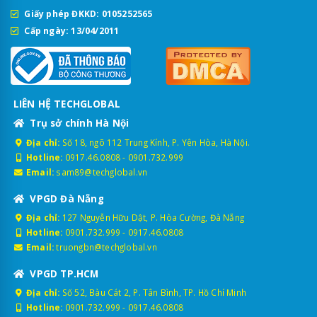
Giấy phép ĐKKD: 0105252565
Cấp ngày: 13/04/2011
LIÊN HỆ TECHGLOBAL
Trụ sở chính Hà Nội
Địa chỉ:
Số 18, ngõ 112 Trung Kính, P. Yên Hòa, Hà Nội.
Hotline:
0917.46.0808
-
0901.732.999
Email:
sam89@techglobal.vn
VPGD Đà Nẵng
Địa chỉ:
127 Nguyễn Hữu Dật, P. Hòa Cường, Đà Nẵng
Hotline:
0901.732.999
-
0917.46.0808
Email:
truongbn@techglobal.vn
VPGD TP.HCM
Địa chỉ:
Số 52, Bàu Cát 2, P. Tân Bình, TP. Hồ Chí Minh
Hotline:
0901.732.999
-
0917.46.0808