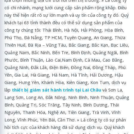
lựa chọn những địa chỉ trôi nổi trên thị trường. » Là công ty
có chi nhánh, mạng lưới cung cấp sản phẩm rộng khắp. Điều
này thể hiện rất rõ sự lớn mạnh và uy tín của công ty đó. Quý
khách tại 63 tỉnh thành đều có thể sử dụng sản phẩm của
công ty chúng tôi: Thái Bình, Hà Nội, Hải Phòng, Hòa Bình,
Phú Thọ, Đà Nẵng, TP HCM, Tuyên Quang, An Giang, Thừa
Thiên Huế, Bà Rịa – Vũng Tàu, Bắc Giang, Bắc Kạn, Bạc Liêu,
Quảng Nam, Bắc Ninh, Bến Tre, Bình Định, Quảng Ngãi, Bình
Phước, Bình Thuận, Lào Cai,Nam Định, Cà Mau, Cao Bằng,
Quảng Ninh, Đắk Lắk, Điện Biên, Đồng Nai, Đồng Tháp, Phú
Yên, Gia Lai, Hà Giang, Hà Nam, Hà Tĩnh, Hải Dương, Hậu
Giang, Hưng Yên, Khánh Hòa, Kiên Giang, Kon Tum, dịch vụ
lắp
thiết bị giám sát hành trình tại Lai Châu
và Sơn La,
Lạng Sơn, Long An, Đắk Nông, Ninh Bình, Ninh Thuận, Quảng
Bình, Quảng Trị, Sóc Trăng, Tây Ninh, Bình Dương, Thái
Nguyên, Thanh Hóa, Nghệ An, Tiền Giang, Trà Vinh, Vĩnh
Long, Vĩnh Phúc, Yên Bái, Cần Thơ. » Là công ty có sự phản
hồi tích cực của khách hàng đã sử dụng dịch vụ. Quý khách