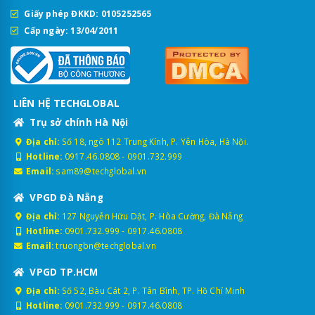
Giấy phép ĐKKD: 0105252565
Cấp ngày: 13/04/2011
LIÊN HỆ TECHGLOBAL
Trụ sở chính Hà Nội
Địa chỉ:
Số 18, ngõ 112 Trung Kính, P. Yên Hòa, Hà Nội.
Hotline:
0917.46.0808
-
0901.732.999
Email:
sam89@techglobal.vn
VPGD Đà Nẵng
Địa chỉ:
127 Nguyễn Hữu Dật, P. Hòa Cường, Đà Nẵng
Hotline:
0901.732.999
-
0917.46.0808
Email:
truongbn@techglobal.vn
VPGD TP.HCM
Địa chỉ:
Số 52, Bàu Cát 2, P. Tân Bình, TP. Hồ Chí Minh
Hotline:
0901.732.999
-
0917.46.0808