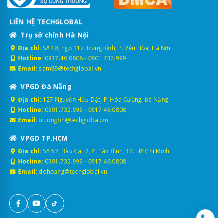
LIÊN HỆ TECHGLOBAL
Trụ sở chính Hà Nội
Địa chỉ:
Số 18, ngõ 112 Trung Kính, P. Yên Hòa, Hà Nội.
Hotline:
0917.46.0808
-
0901.732.999
Email:
sam89@techglobal.vn
VPGD Đà Nẵng
Địa chỉ:
127 Nguyễn Hữu Dật, P. Hòa Cường, Đà Nẵng
Hotline:
0901.732.999
-
0917.46.0808
Email:
truongbn@techglobal.vn
VPGD TP.HCM
Địa chỉ:
Số 52, Bàu Cát 2, P. Tân Bình, TP. Hồ Chí Minh
Hotline:
0901.732.999
-
0917.46.0808
Email:
dohoang@techglobal.vn