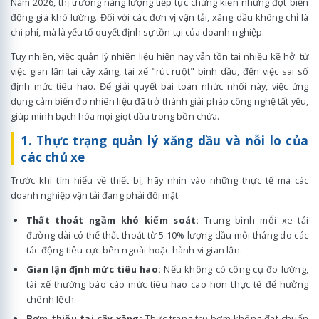
Năm 2026, thị trường năng lượng tiếp tục chứng kiến những đợt biến
động giá khó lường. Đối với các đơn vị vận tải, xăng dầu không chỉ là
chi phí, mà là yếu tố quyết định sự tồn tại của doanh nghiệp.
Tuy nhiên, việc quản lý nhiên liệu hiện nay vẫn tồn tại nhiều kẽ hở: từ
việc gian lận tại cây xăng, tài xế "rút ruột" bình dầu, đến việc sai số
định mức tiêu hao. Để giải quyết bài toán nhức nhối này, việc ứng
dụng cảm biến đo nhiên liệu đã trở thành giải pháp công nghệ tất yếu,
giúp minh bạch hóa mọi giọt dầu trong bồn chứa.
1. Thực trạng quản lý xăng dầu và nỗi lo của
các chủ xe
Trước khi tìm hiểu về thiết bị, hãy nhìn vào những thực tế mà các
doanh nghiệp vận tải đang phải đối mặt:
Thất thoát ngầm khó kiểm soát:
Trung bình mỗi xe tải
đường dài có thể thất thoát từ 5-10% lượng dầu mỗi tháng do các
tác động tiêu cực bên ngoài hoặc hành vi gian lận.
Gian lận định mức tiêu hao:
Nếu không có công cụ đo lường,
tài xế thường báo cáo mức tiêu hao cao hơn thực tế để hưởng
chênh lệch.
Bơm thiếu tại cây xăng:
Thực trạng trụ bơm không đạt chuẩn