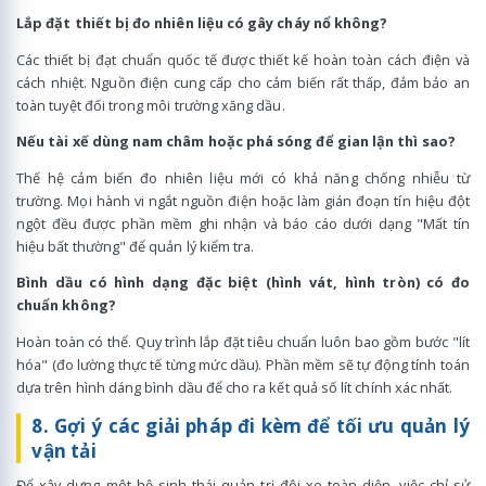
Lắp đặt thiết bị đo nhiên liệu có gây cháy nổ không?
Các thiết bị đạt chuẩn quốc tế được thiết kế hoàn toàn cách điện và
cách nhiệt. Nguồn điện cung cấp cho cảm biến rất thấp, đảm bảo an
toàn tuyệt đối trong môi trường xăng dầu.
Nếu tài xế dùng nam châm hoặc phá sóng để gian lận thì sao?
Thế hệ cảm biến đo nhiên liệu mới có khả năng chống nhiễu từ
trường. Mọi hành vi ngắt nguồn điện hoặc làm gián đoạn tín hiệu đột
ngột đều được phần mềm ghi nhận và báo cáo dưới dạng "Mất tín
hiệu bất thường" để quản lý kiểm tra.
Bình dầu có hình dạng đặc biệt (hình vát, hình tròn) có đo
chuẩn không?
Hoàn toàn có thể. Quy trình lắp đặt tiêu chuẩn luôn bao gồm bước "lít
hóa" (đo lường thực tế từng mức dầu). Phần mềm sẽ tự động tính toán
dựa trên hình dáng bình dầu để cho ra kết quả số lít chính xác nhất.
8. Gợi ý các giải pháp đi kèm để tối ưu quản lý
vận tải
Để xây dựng một hệ sinh thái quản trị đội xe toàn diện, việc chỉ sử