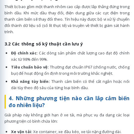
Thiết bị bao gồm một thanh nhôm cao cấp được lắp thẳng đứng trong
bình dầu. Khi mức dầu thay đổi, điện dung giữa các cực điện trong
thanh cảm biến sẽ thay đổi theo. Tín hiệu này được bộ vi xử lý chuyển
đổi thành dữ liệu số (số lít thực tế) và truyền về thiết bị giám sát hành
trình.
3.2 Các thông số kỹ thuật cần lưu ý
Độ chính xác:
Các dòng sản phẩm chất lượng cao đạt độ chính
xác từ 98% đến 99%.
Tiêu chuẩn bảo vệ:
Thường đạt chuẩn IP67 (chống nước, chống
bụi) để hoạt động ổn định trong môi trường khắc nghiệt.
Khả năng tùy biến:
Thanh cảm biến có thể cắt ngắn hoặc nối
dài tùy theo độ sâu của từng loại bình dầu.
4. Những phương tiện nào cần lắp cảm biến
đo nhiên liệu?
Giải pháp này không giới hạn ở xe tải, mà phục vụ đa dạng các loại
phương tiện có bình chứa lớn:
Xe vận tải:
Xe container, xe đầu kéo, xe tải nặng đường dài.