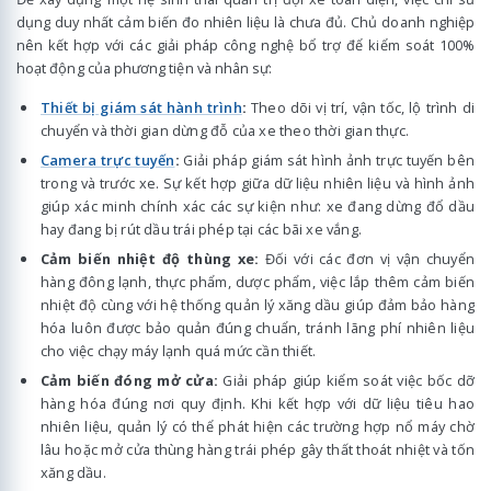
dụng duy nhất cảm biến đo nhiên liệu là chưa đủ. Chủ doanh nghiệp
nên kết hợp với các giải pháp công nghệ bổ trợ để kiểm soát 100%
hoạt động của phương tiện và nhân sự:
Thiết bị giám sát hành trình
:
Theo dõi vị trí, vận tốc, lộ trình di
chuyển và thời gian dừng đỗ của xe theo thời gian thực.
Camera trực tuyến
:
Giải pháp giám sát hình ảnh trực tuyến bên
trong và trước xe. Sự kết hợp giữa dữ liệu nhiên liệu và hình ảnh
giúp xác minh chính xác các sự kiện như: xe đang dừng đổ dầu
hay đang bị rút dầu trái phép tại các bãi xe vắng.
Cảm biến nhiệt độ thùng xe:
Đối với các đơn vị vận chuyển
hàng đông lạnh, thực phẩm, dược phẩm, việc lắp thêm cảm biến
nhiệt độ cùng với hệ thống quản lý xăng dầu giúp đảm bảo hàng
hóa luôn được bảo quản đúng chuẩn, tránh lãng phí nhiên liệu
cho việc chạy máy lạnh quá mức cần thiết.
Cảm biến đóng mở cửa:
Giải pháp giúp kiểm soát việc bốc dỡ
hàng hóa đúng nơi quy định. Khi kết hợp với dữ liệu tiêu hao
nhiên liệu, quản lý có thể phát hiện các trường hợp nổ máy chờ
lâu hoặc mở cửa thùng hàng trái phép gây thất thoát nhiệt và tốn
xăng dầu.