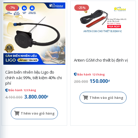
-7%
-25%
Anten GSM cho thiết bị định vị
Cảm biến nhiên liệu Ligo đo
Bảo hành 12 tháng
chính xác 99%, tiết kiệm 40% chi
150.000
đ
200.000
phí
Bảo hành 12 tháng
3.800.000
đ
4.100.000
Thêm vào giỏ hàng
Thêm vào giỏ hàng