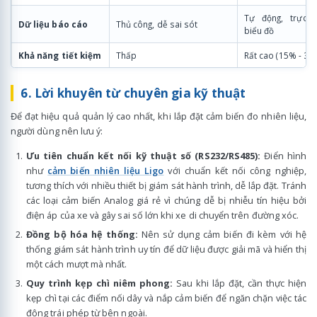
Tự động, trực 
Dữ liệu báo cáo
Thủ công, dễ sai sót
biểu đồ
Khả năng tiết kiệm
Thấp
Rất cao (15% - 30
6. Lời khuyên từ chuyên gia kỹ thuật
Để đạt hiệu quả quản lý cao nhất, khi lắp đặt cảm biến đo nhiên liệu,
người dùng nên lưu ý:
Ưu tiên chuẩn kết nối kỹ thuật số (RS232/RS485):
Điển hình
như
cảm biến nhiên liệu Ligo
với chuẩn kết nối công nghiệp,
tương thích với nhiều thiết bị giám sát hành trình, dễ lắp đặt. Tránh
các loại cảm biến Analog giá rẻ vì chúng dễ bị nhiễu tín hiệu bởi
điện áp của xe và gây sai số lớn khi xe di chuyển trên đường xóc.
Đồng bộ hóa hệ thống:
Nên sử dụng cảm biến đi kèm với hệ
thống giám sát hành trình uy tín để dữ liệu được giải mã và hiển thị
một cách mượt mà nhất.
Quy trình kẹp chì niêm phong:
Sau khi lắp đặt, cần thực hiện
kẹp chì tại các điểm nối dây và nắp cảm biến để ngăn chặn việc tác
động trái phép từ bên ngoài.