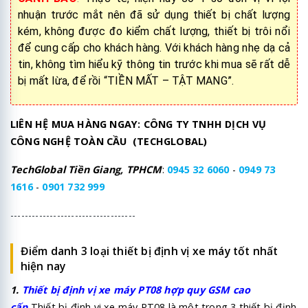
nhuận trước mắt nên đã sử dụng thiết bị chất lượng
kém, không được đo kiểm chất lượng, thiết bị trôi nổi
để cung cấp cho khách hàng. Với khách hàng nhẹ dạ cả
tin, không tìm hiểu kỹ thông tin trước khi mua sẽ rất dễ
bị mất lừa, để rồi “TIỀN MẤT – TẬT MANG”.
LIÊN HỆ MUA HÀNG NGAY: CÔNG TY TNHH DỊCH VỤ
CÔNG NGHỆ TOÀN CẦU (TECHGLOBAL)
TechGlobal Tiền Giang, TPHCM
:
0945 32 6060
-
0949 73
1616
-
0901 732 999
-----------------------------------
Điểm danh 3 loại thiết bị định vị xe máy tốt nhất
hiện nay
1.
Thiết bị
định vị xe máy PT08
hợp quy GSM cao
cấp
Thiết bị định vi xe máy PT08 là một trong 3 thiết bị định