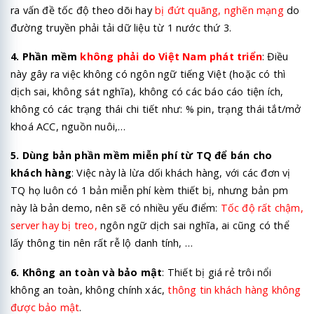
ra vấn đề tốc độ theo dõi hay
bị đứt quãng, nghẽn mạng
do
đường truyền phải tải dữ liệu từ 1 nước thứ 3.
4. Phần mềm
không phải do Việt Nam phát triển
: Điều
này gây ra việc không có ngôn ngữ tiếng Việt (hoặc có thì
dịch sai, không sát nghĩa), không có các báo cáo tiện ích,
không có các trạng thái chi tiết như: % pin, trạng thái tắt/mở
khoá ACC, nguồn nuôi,…
5. Dùng bản phần mềm miễn phí từ TQ để bán cho
khách hàng
: Việc này là lừa dối khách hàng, với các đơn vị
TQ họ luôn có 1 bản miễn phí kèm thiết bị, nhưng bản pm
này là bản demo, nên sẽ có nhiều yếu điểm:
Tốc độ rất chậm,
server hay bị treo,
ngôn ngữ dịch sai nghĩa, ai cũng có thể
lấy thông tin nên rất rễ lộ danh tính, …
6. Không an toàn và bảo mật
: Thiết bị giá rẻ trôi nổi
không an toàn, không chính xác,
thông tin khách hàng không
được bảo mật
.