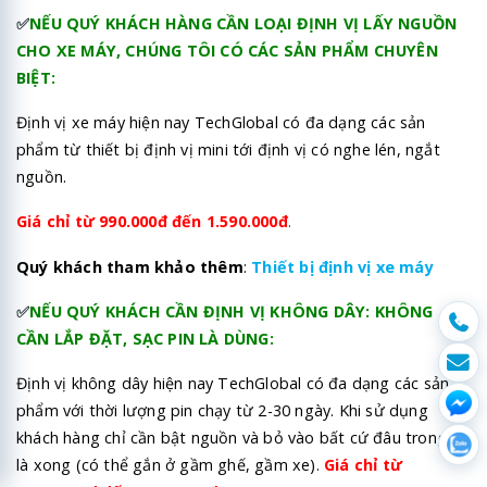
✅
NẾU QUÝ KHÁCH HÀNG CẦN LOẠI ĐỊNH VỊ LẤY NGUỒN
CHO XE MÁY, CHÚNG TÔI CÓ CÁC SẢN PHẨM CHUYÊN
BIỆT:
Định vị xe máy hiện nay TechGlobal có đa dạng các sản
phẩm từ thiết bị định vị mini tới định vị có nghe lén, ngắt
nguồn.
Giá chỉ từ 990.000đ đến 1.590.000đ
.
Quý khách tham khảo thêm
:
Thiết bị định vị xe máy
✅
NẾU QUÝ KHÁCH CẦN ĐỊNH VỊ KHÔNG DÂY: KHÔNG
CẦN LẮP ĐẶT, SẠC PIN LÀ DÙNG:
Định vị không dây hiện nay TechGlobal có đa dạng các sản
phẩm với thời lượng pin chạy từ 2-30 ngày. Khi sử dụng
khách hàng chỉ cần bật nguồn và bỏ vào bất cứ đâu trong xe
là xong (có thể gắn ở gầm ghế, gầm xe).
Giá chỉ từ