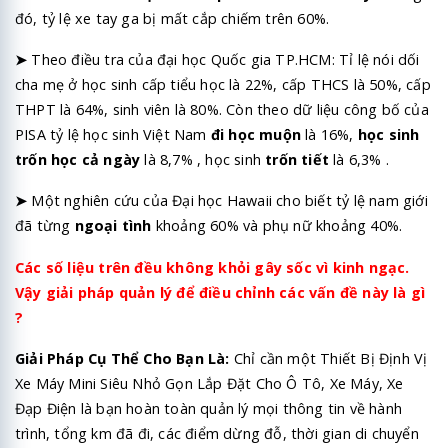
đó, tỷ lệ xe tay ga bị mất cắp chiếm trên 60%.
➤
Theo điều tra của đại học Quốc gia TP.HCM: Tỉ lệ nói dối
cha mẹ ở học sinh cấp tiểu học là 22%, cấp THCS là 50%, cấp
THPT là 64%, sinh viên là 80%. Còn theo dữ liệu công bố của
PISA tỷ lệ học sinh Việt Nam
đi học muộn
là 16%,
học sinh
trốn học cả ngày
là 8,7% , học sinh
trốn tiết
là 6,3% .
➤
Một nghiên cứu của Đại học Hawaii cho biết tỷ lệ nam giới
đã từng
ngoại tình
khoảng 60% và phụ nữ khoảng 40%.
Các số liệu trên đều không khỏi gây sốc vì kinh ngạc.
Vậy giải pháp quản lý để điều chỉnh các vấn đề này là gì
?
Giải Pháp Cụ Thể Cho Bạn Là:
Chỉ cần một Thiết Bị Định Vị
Xe Máy Mini Siêu Nhỏ Gọn Lắp Đặt Cho Ô Tô, Xe Máy, Xe
Đạp Điện là bạn hoàn toàn quản lý mọi thông tin về hành
trình, tổng km đã đi, các điểm dừng đỗ, thời gian di chuyển