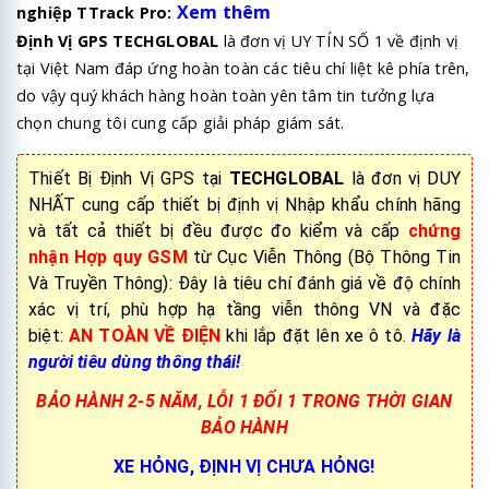
Xem thêm
nghiệp TTrack Pro:
Định Vị GPS TECHGLOBAL
là đơn vị UY TÍN SỐ 1 về định vị
tại Việt Nam đáp ứng hoàn toàn các tiêu chí liệt kê phía trên,
do vậy quý khách hàng hoàn toàn yên tâm tin tưởng lựa
chọn chung tôi cung cấp giải pháp giám sát.
Thiết Bị Định Vị GPS tại
TECHGLOBAL
là đơn vị DUY
NHẤT cung cấp thiết bị định vị Nhập khẩu chính hãng
và tất cả thiết bị đều được đo kiểm và cấp
chứng
nhận Hợp quy GSM
từ Cục Viễn Thông (Bộ Thông Tin
Và Truyền Thông): Đây là tiêu chí đánh giá về độ chính
xác vị trí, phù hợp hạ tầng viễn thông VN và đặc
biệt:
AN TOÀN VỀ ĐIỆN
khi lắp đặt lên xe ô tô.
Hãy là
người tiêu dùng thông thái!
BẢO HÀNH 2-5 NĂM, LỖI 1 ĐỔI 1 TRONG THỜI GIAN
BẢO HÀNH
XE HỎNG, ĐỊNH VỊ CHƯA HỎNG!