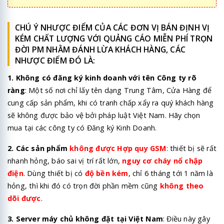
CHÚ Ý NHƯỢC ĐIỂM CỦA CÁC ĐƠN VỊ BÁN ĐỊNH VỊ
KÉM CHẤT LƯỢNG VỚI QUẢNG CÁO MIỄN PHÍ TRỌN
ĐỜI PM NHẰM ĐÁNH LỪA KHÁCH HÀNG, CÁC
NHƯỢC ĐIỂM ĐÓ LÀ:
1. Không có đăng ký kinh doanh với tên Công ty rõ
ràng
: Một số nơi chỉ lấy tên dạng Trung Tâm, Cửa Hàng để
cung cấp sản phẩm, khi có tranh chấp xẩy ra quý khách hàng
sẽ không được bảo vệ bởi pháp luật Việt Nam. Hãy chọn
mua tại các công ty có Đăng ký Kinh Doanh.
2. Các sản phẩm
không được Hợp quy GSM
: thiết bị sẽ rất
nhanh hỏng, báo sai vị trí rất lớn,
nguy cơ cháy nổ chập
điện
. Dùng thiết bị có
độ bền kém
, chỉ 6 tháng tới 1 năm là
hỏng, thì khi đó có trọn đời phần mềm cũng
không theo
dõi được
.
3. Server máy chủ không đặt tại Việt Nam
: Điều này gây