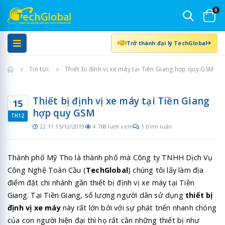
0
Trở thành đại lý TechGlobal
Trang chủ
Tin tức
Thiết bị định vị xe máy tại Tiền Giang hợp quy GSM
Thiết bị định vị xe máy tại Tiền Giang
15
hợp quy GSM
TH12
22:11 15/12/2019
4.768 lượt xem
1 bình luận
Thành phố Mỹ Tho là thành phố mà
Công ty TNHH Dịch Vụ
Công Nghệ Toàn Cầu (
TechGlobal
)
chúng tôi lấy làm địa
điểm đặt chi nhánh gắn thiết bị định vị xe máy tại Tiền
Giang. Tại Tiền Giang, số lượng người dân sử dụng
thiết bị
định vị xe máy
này rất lớn bởi với sự phát triển nhanh chóng
của con người hiện đại thì họ rất cần những thiết bị như