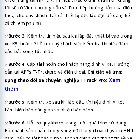
tôi sẽ có Video hướng dẫn và Trực tiếp hướng dẫn qua điện
thoại cho quý khách. Tất cả thiết bị đều lắp đặt dễ dàng kể
cả chị em phụ nữ.
✅
Bước 3:
Kiểm tra tín hiệu sau khi lắp đặt thiết bị vào trong
xe. Kỹ thuật sẽ hỗ trợ quý khách việc kiểm tra tín hiệu đảm
bảo bắt sóng tốt nhất.
✅
Bước 4:
Cấp tài khoản cho khách hàng định vị xe. Hướng
dẫn tải APPs T-Trackpro về điện thoại.
Chi tiết về ứng
Xem
dụng theo dõi xe chuyên nghiệp TTrack Pro:
thêm
✅
Bước 5:
Kiểm tra xe sau khi lắp đặt, tín hiệu định vị tốt.
Làm biên bản bàn giao và phiếu bảo hành.
✅
Bước 6:
Hỗ trợ quý khách trong suốt quá trình sử dụng.
Bảo hành sản phẩm trong vòng 60 tháng (Loại chạy pin BH 1
năm) nếu có lỗi hoặc định vị không chính xác thông tin về xe