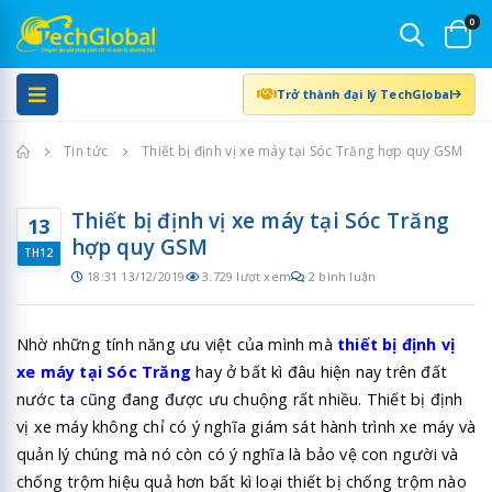
0
Trở thành đại lý TechGlobal
Trang chủ
Tin tức
Thiết bị định vị xe máy tại Sóc Trăng hợp quy GSM
Thiết bị định vị xe máy tại Sóc Trăng
13
hợp quy GSM
TH12
18:31 13/12/2019
3.729 lượt xem
2 bình luận
Nhờ những tính năng ưu việt của mình mà
thiết bị định vị
xe máy tại Sóc Trăng
hay ở bất kì đâu hiện nay trên đất
nước ta cũng đang được ưu chuộng rất nhiều. Thiết bị định
vị xe máy không chỉ có ý nghĩa giám sát hành trình xe máy và
quản lý chúng mà nó còn có ý nghĩa là bảo vệ con người và
chống trộm hiệu quả hơn bất kì loại thiết bị chống trộm nào