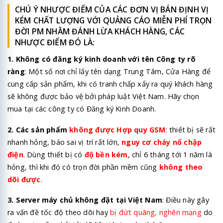
CHÚ Ý NHƯỢC ĐIỂM CỦA CÁC ĐƠN VỊ BÁN ĐỊNH VỊ
KÉM CHẤT LƯỢNG VỚI QUẢNG CÁO MIỄN PHÍ TRỌN
ĐỜI PM NHẰM ĐÁNH LỪA KHÁCH HÀNG, CÁC
NHƯỢC ĐIỂM ĐÓ LÀ:
1. Không có đăng ký kinh doanh với tên Công ty rõ
ràng
: Một số nơi chỉ lấy tên dạng Trung Tâm, Cửa Hàng để
cung cấp sản phẩm, khi có tranh chấp xẩy ra quý khách hàng
sẽ không được bảo vệ bởi pháp luật Việt Nam. Hãy chọn
mua tại các công ty có Đăng ký Kinh Doanh.
2. Các sản phẩm
không được Hợp quy GSM
: thiết bị sẽ rất
nhanh hỏng, báo sai vị trí rất lớn,
nguy cơ cháy nổ chập
điện
. Dùng thiết bị có
độ bền kém
, chỉ 6 tháng tới 1 năm là
hỏng, thì khi đó có trọn đời phần mềm cũng
không theo
dõi được
.
3. Server máy chủ không đặt tại Việt Nam
: Điều này gây
ra vấn đề tốc độ theo dõi hay
bị đứt quãng, nghẽn mạng
do