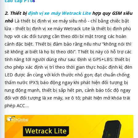
cao cấp PT0
8
2. Thiết bị
định vị xe máy Wetrack Lite
hợp quy GSM siêu
nhỏ
Là thiết bị định vị xe máy siêu nhỏ - chỉ bằng chiếc bật
lửa - thiết bị định vị xe máy Wetrack Lite là thiết bị định phù
hợp với các đối tượng cần theo dõi bí mật trong các hoàn
cảnh đặc biệt. Thiết bị đảm bảo rằng nếu như “không nói thì
sẽ không ai biết là họ bị theo dõi”. Thiết bị này có hỗ trợ các
tính năng tới người dùng như sau: Định vị GPS+LBS: thiết bị
cho phép xác định vị trí theo thời gian thực hoặc định kì; đèn
LED được ẩn cùng với kích thước nhỏ gọn; đạt chuẩn chống
thấm nước IPX5; báo động ngay khi phát hiện đối tượng bị
rung động mạnh, thiết bị sắp hết pin, cảnh báo tốc độ ngay
đối với đối tượng là xe máy, xe ô tô; phát hiện mở khóa trái
phép ACC…