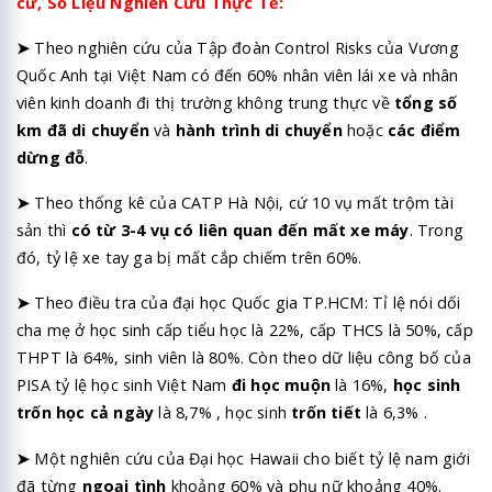
cứ,
Số Liệu Nghiên Cứu Thực Tế:
➤
Theo nghiên cứu của Tập đoàn Control Risks của Vương
Quốc Anh tại Việt Nam có đến 60% nhân viên lái xe và nhân
viên kinh doanh đi thị trường không trung thực về
tổng số
km đã di chuyển
và
hành trình di chuyển
hoặc
các điểm
dừng đỗ
.
➤
Theo thống kê của CATP Hà Nội, cứ 10 vụ mất trộm tài
sản thì
có từ 3-4 vụ có liên quan đến mất xe máy
. Trong
đó, tỷ lệ xe tay ga bị mất cắp chiếm trên 60%.
➤
Theo điều tra của đại học Quốc gia TP.HCM: Tỉ lệ nói dối
cha mẹ ở học sinh cấp tiểu học là 22%, cấp THCS là 50%, cấp
THPT là 64%, sinh viên là 80%. Còn theo dữ liệu công bố của
PISA tỷ lệ học sinh Việt Nam
đi học muộn
là 16%,
học sinh
trốn học cả ngày
là 8,7% , học sinh
trốn tiết
là 6,3% .
➤
Một nghiên cứu của Đại học Hawaii cho biết tỷ lệ nam giới
đã từng
ngoại tình
khoảng 60% và phụ nữ khoảng 40%.