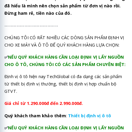
đã hiểu là mình nên chọn sản phẩm từ đơn vị nào rồi.
Đừng ham rẻ, tiền nào của đó.
-----------------------------------
CHÚNG TÔI CÓ RẤT NHIỀU CÁC DÒNG SẢN PHẨM ĐỊNH VỊ
CHO XE MÁY VÀ Ô TÔ ĐỂ QUÝ KHÁCH HÀNG LỰA CHỌN:
✅
NẾU QUÝ KHÁCH HÀNG CẦN LOẠI ĐỊNH VỊ LẤY NGUỒN
CHO Ô TÔ, CHÚNG TÔI CÓ CÁC SẢN PHẨM CHUYÊN BIỆT:
Định vị ô tô hiện nay TechGlobal có đa dạng các sản phẩm
từ thiết bị định vị thường, thiết bị định vị hợp chuẩn bộ
GTVT.
Giá chỉ từ 1.290.000đ đến 2.990.000đ.
Quý khách tham khảo thêm
:
Thiết bị định vị ô tô
✅
NẾU QUÝ KHÁCH HÀNG CẦN LOẠI ĐỊNH VỊ LẤY NGUỒN