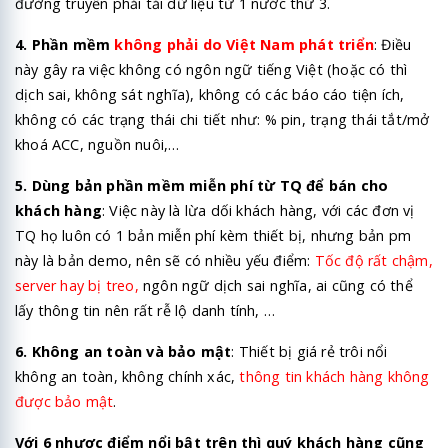
đường truyền phải tải dữ liệu từ 1 nước thứ 3.
4. Phần mềm
không phải do Việt Nam phát triển
: Điều
này gây ra việc không có ngôn ngữ tiếng Việt (hoặc có thì
dịch sai, không sát nghĩa), không có các báo cáo tiện ích,
không có các trạng thái chi tiết như: % pin, trạng thái tắt/mở
khoá ACC, nguồn nuôi,…
5. Dùng bản phần mềm miễn phí từ TQ để bán cho
khách hàng
: Việc này là lừa dối khách hàng, với các đơn vị
TQ họ luôn có 1 bản miễn phí kèm thiết bị, nhưng bản pm
này là bản demo, nên sẽ có nhiều yếu điểm:
Tốc độ rất chậm,
server hay bị treo,
ngôn ngữ dịch sai nghĩa, ai cũng có thể
lấy thông tin nên rất rễ lộ danh tính, …
6. Không an toàn và bảo mật
: Thiết bị giá rẻ trôi nổi
không an toàn, không chính xác,
thông tin khách hàng không
được bảo mật
.
Với 6 nhược điểm nổi bật trên thì quý khách hàng cũng