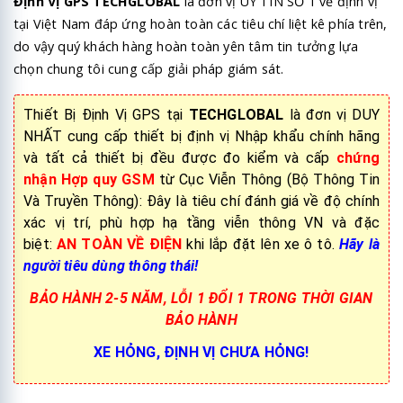
Định Vị GPS TECHGLOBAL
là đơn vị UY TÍN SỐ 1 về định vị
tại Việt Nam đáp ứng hoàn toàn các tiêu chí liệt kê phía trên,
do vậy quý khách hàng hoàn toàn yên tâm tin tưởng lựa
chọn chung tôi cung cấp giải pháp giám sát.
Thiết Bị Định Vị GPS tại
TECHGLOBAL
là đơn vị DUY
NHẤT cung cấp thiết bị định vị Nhập khẩu chính hãng
và tất cả thiết bị đều được đo kiểm và cấp
chứng
nhận Hợp quy GSM
từ Cục Viễn Thông (Bộ Thông Tin
Và Truyền Thông): Đây là tiêu chí đánh giá về độ chính
xác vị trí, phù hợp hạ tầng viễn thông VN và đặc
biệt:
AN TOÀN VỀ ĐIỆN
khi lắp đặt lên xe ô tô.
Hãy là
người tiêu dùng thông thái!
BẢO HÀNH 2-5 NĂM, LỖI 1 ĐỔI 1 TRONG THỜI GIAN
BẢO HÀNH
XE HỎNG, ĐỊNH VỊ CHƯA HỎNG!