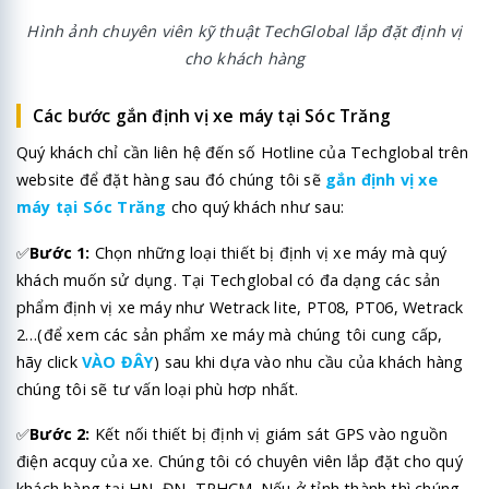
Hình ảnh chuyên viên kỹ thuật TechGlobal lắp đặt định vị
cho khách hàng
Các bước gắn định vị xe máy tại Sóc Trăng
Quý khách chỉ cần liên hệ đến số Hotline của Techglobal trên
website để đặt hàng sau đó chúng tôi sẽ
gắn định vị xe
máy tại Sóc Trăng
cho quý khách như sau:
✅
Bước 1:
Chọn những loại thiết bị định vị xe máy mà quý
khách muốn sử dụng. Tại Techglobal có đa dạng các sản
phẩm định vị xe máy như Wetrack lite, PT08, PT06, Wetrack
2…(để xem các sản phẩm xe máy mà chúng tôi cung cấp,
hãy click
VÀO ĐÂY
) sau khi dựa vào nhu cầu của khách hàng
chúng tôi sẽ tư vấn loại phù hơp nhất.
✅
Bước 2:
Kết nối thiết bị định vị giám sát GPS vào nguồn
điện acquy của xe. Chúng tôi có chuyên viên lắp đặt cho quý
khách hàng tại HN, ĐN, TPHCM. Nếu ở tỉnh thành thì chúng