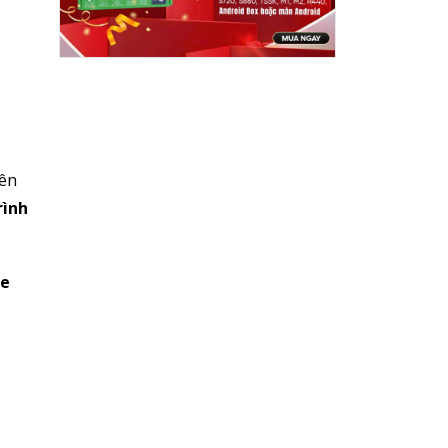
iên
rình
xe