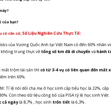
 máy?
ý của bạn?
Số Liệu Nghiên Cứu Thực Tế:
u có căn cứ,
isks của Vương Quốc Anh tại Việt Nam có đến 60% nhân v
ng không trung thực về
tổng số km đã di chuyển
và
hành t
 mất trộm tài sản thì
có từ 3-4 vụ có liên quan đến mất 
hiếm trên 60%.
: Tỉ lệ nói dối cha mẹ ở học sinh cấp tiểu học là 22%, cấp
80%. Còn theo dữ liệu công bố của PISA tỷ lệ học sinh Việt
c cả ngày
là 8,7% , học sinh
trốn tiết
là 6,3% .