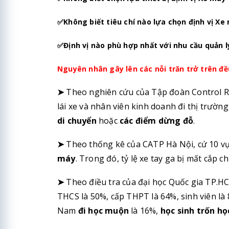
✅Không biết tiêu chí nào lựa chọn định vị Xe
✅
Định vị nào phù hợp nhất với nhu cầu quản l
Nguyên nhân gây lên các nỗi trăn trở trên đề
➤
Theo nghiên cứu của Tập đoàn Control R
lái xe và nhân viên kinh doanh đi thị trườ
di chuyển
hoặc
các điểm dừng đỗ
.
➤
Theo thống kê của CATP Hà Nội, cứ 10 vụ
máy
. Trong đó, tỷ lệ xe tay ga bị mất cắp c
➤
Theo điều tra của đại học Quốc gia TP.HCM
THCS là 50%, cấp THPT là 64%, sinh viên là 
Nam
đi học muộn
là 16%,
học sinh trốn họ