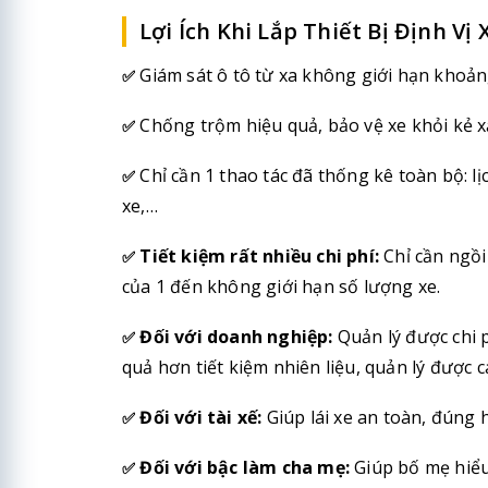
Lợi Ích Khi Lắp Thiết Bị Định Vị
Giám sát ô tô từ xa không giới hạn khoảng
✅
Chống trộm hiệu quả, bảo vệ xe khỏi kẻ xấ
✅
Chỉ cần 1 thao tác đã thống kê toàn bộ: lịc
✅
xe,…
Tiết kiệm rất nhiều chi phí:
Chỉ cần ngồi
✅
của 1 đến không giới hạn số lượng xe.
Đối với doanh nghiệp:
Quản lý được chi p
✅
quả hơn tiết kiệm nhiên liệu, quản lý được c
Đối với tài xế:
Giúp lái xe an toàn, đúng 
✅
Đối với bậc làm cha mẹ:
Giúp bố mẹ hiểu 
✅