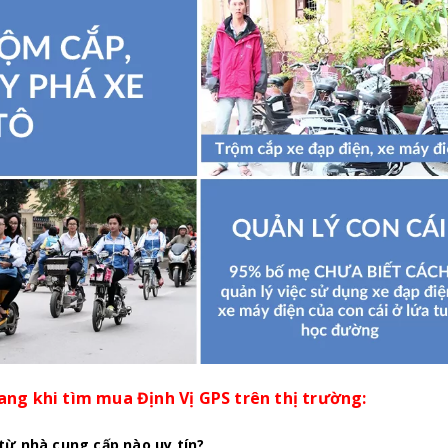
ang khi tìm mua Định Vị GPS trên thị trường:
 từ nhà cung cấp nào uy tín?