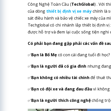
Công Nghệ Toàn Cầu (
TechGlobal
)
. Với t
của dòng
thiết bị định vị xe máy
chính là 
sát điều hành và bảo vệ chiếc xe máy của m
Techglobal có chi nhánh lắp thiết bị định vị
được hỗ trợ và đem lại cuộc sống tiện nghi
Có phải bạn đang gặp phải các vấn đề sa
✅
Bạn là Bố Mẹ
có con cái đang tuổi đi học?
✅
Bạn là người đã có gia đình
nhưng đang 
✅
Bạn không có nhiều tài chính
để thuê th
✅
Bạn có đội xe và đang đau đầu
vì không 
✅
Bạn là người thích công nghệ
chống trộm