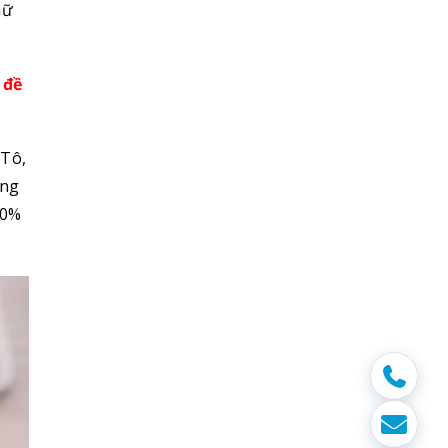
nữ
 đề
 Tô,
ừng
00%