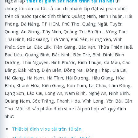
Ngoài lắp
thiết bị giám sát hành trình tại Hà Nội
thì
chúng tôi còn có tất cả các chi nhánh lắp đặt và phân phối
trên cả nước tại các tỉnh thành: Quảng Ninh, Ninh Thuận, Hải
Phòng, Đà Nẵng, TP HCM, Phú Thọ, Quảng Ngãi, Tuyên
Quang, An Giang, Tây Ninh, Quảng Trị, Bà Rịa – Vũng Tàu,
Thái Bình, Bắc Giang, Trà Vinh, Phú Yên, Hưng Yên, Vĩnh
Phúc, Sơn La, Đắk Lắk, Tiền Giang, Bắc Kạn, Thừa Thiên Huế,
Bạc Liêu, Quảng Bình, Bắc Ninh, Bến Tre, Bình Định, Bình
Dương, Thái Nguyên, Bình Phước, Bình Thuận, Cà Mau, Cao
Bằng, Đắk Nông, Điện Biên, Đồng Nai, Đồng Tháp, Gia Lai,
Hà Giang, Hà Nam, Hà Tĩnh, Hải Dương, Hậu Giang, Hòa
Bình, Khánh Hòa, Kiên Giang, Kon Tum, Lai Châu, Lâm Đồng,
Lạng Sơn, Lào Cai, Long An, Nam Định, Nghệ An, Ninh Bình,
Quảng Nam, Sóc Trăng, Thanh Hóa, Vĩnh Long, Yên Bái, Cần
Thơ. Một số sản phẩm định vị xe tải phù hợp với quy định
như:
Thiết bị định vị xe tải trên 10 tấn