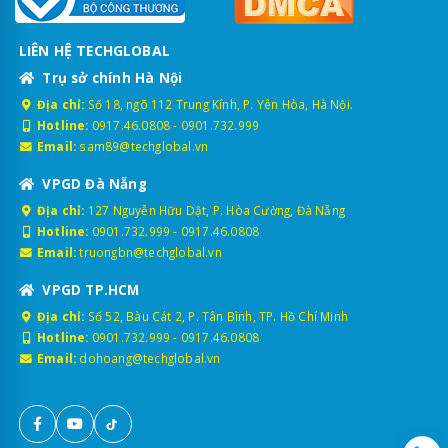
LIÊN HỆ TECHGLOBAL
Trụ sở chính Hà Nội
Địa chỉ:
Số 18, ngõ 112 Trung Kính, P. Yên Hòa, Hà Nội.
Hotline:
0917.46.0808
-
0901.732.999
Email:
sam89@techglobal.vn
VPGD Đà Nẵng
Địa chỉ:
127 Nguyễn Hữu Dật, P. Hòa Cường, Đà Nẵng
Hotline:
0901.732.999
-
0917.46.0808
Email:
truongbn@techglobal.vn
VPGD TP.HCM
Địa chỉ:
Số 52, Bàu Cát 2, P. Tân Bình, TP. Hồ Chí Minh
Hotline:
0901.732.999
-
0917.46.0808
Email:
dohoang@techglobal.vn