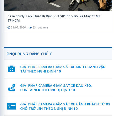
Case Study: Lắp Thiết Bị Định Vị TG01 Cho Đội Xe Máy CSGT
TP.HCM
31/07/2026
63 lượt xem
NỘI DUNG ĐÁNG CHÚ Ý
GIẢI PHÁP CAMERA GIÁM SÁT XE KINH DOANH VẬN
TẢI THEO NGHỊ ĐỊNH 10
GIẢI PHÁP CAMERA GIÁM SÁT XE ĐẦU KÉO,
CONTAINER THEO NGHỊ ĐỊNH 10
GIẢI PHÁP CAMERA GIÁM SÁT XE HÀNH KHÁCH TỪ 09
CHỖ TRỞ LÊN THEO NGHỊ ĐỊNH 10