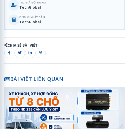
TÁC GIẢ NỘI DUNG
TechGlobal
ĐƠN VỊ XUẤT BẢN
TechGlobal
CHIA SẺ BÀI VIẾT
BÀI VIẾT LIÊN QUAN