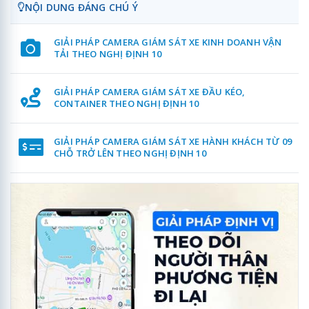
NỘI DUNG ĐÁNG CHÚ Ý
GIẢI PHÁP CAMERA GIÁM SÁT XE KINH DOANH VẬN
TẢI THEO NGHỊ ĐỊNH 10
GIẢI PHÁP CAMERA GIÁM SÁT XE ĐẦU KÉO,
CONTAINER THEO NGHỊ ĐỊNH 10
GIẢI PHÁP CAMERA GIÁM SÁT XE HÀNH KHÁCH TỪ 09
CHỖ TRỞ LÊN THEO NGHỊ ĐỊNH 10