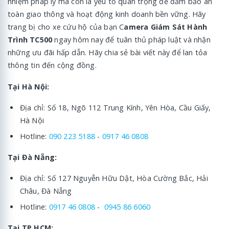
nhiệm pháp lý mà còn là yếu tố quan trọng để đảm bảo an
toàn giao thông và hoạt động kinh doanh bền vững. Hãy
trang bị cho xe cứu hộ của bạn C
amera Giám Sát Hành
Trình TC500
ngay hôm nay để tuân thủ pháp luật và nhận
những ưu đãi hấp dẫn. Hãy chia sẻ bài viết này để lan tỏa
thông tin đến cộng đồng.
Tại Hà Nội:
Địa chỉ: Số 18, Ngõ 112 Trung Kính, Yên Hòa, Cầu Giấy,
Hà Nội
Hotline:
090 223 5188
-
0917 46 0808
Tại Đà Nẵng:
Địa chỉ: Số 127 Nguyễn Hữu Dật, Hòa Cường Bắc, Hải
Châu, Đà Nẵng
Hotline:
0917 46 0808
-
0945 86 6060
Tại TP.HCM: