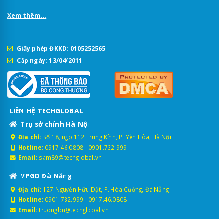
Xem thêm...
Giấy phép ĐKKD: 0105252565
Cấp ngày: 13/04/2011
LIÊN HỆ TECHGLOBAL
Trụ sở chính Hà Nội
Địa chỉ:
Số 18, ngõ 112 Trung Kính, P. Yên Hòa, Hà Nội.
Hotline:
0917.46.0808
-
0901.732.999
Email:
sam89@techglobal.vn
VPGD Đà Nẵng
Địa chỉ:
127 Nguyễn Hữu Dật, P. Hòa Cường, Đà Nẵng
Hotline:
0901.732.999
-
0917.46.0808
Email:
truongbn@techglobal.vn