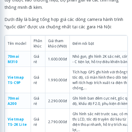
thông minh đi kèm.
Dưới đây là bảng tổng hợp giá các dòng camera hành trình
“quốc dân” được ưa chuộng nhất tại các gara Hà Nội:
Phân
Giá tham
Tên model
Điểm nổi bật
khúc
khảo (VNĐ)
70mai
Giá
Nhỏ gọn, ghi hình 2K sắc nét, cổng
1.600.000đ
M310
rẻ
- C tiện lợi, hỗ trợ điều khiển bằng g
Tích hợp GPS ghi hình với thông tin 
Vietmap
Giá
tốc độ, có màn hình theo dõi tiện 
1.990.000đ
TS-C9P
rẻ
wifi tích hợp trích xuất ra điện tho
chóng,...
70mai
Giá
Ghi hình ban đêm cực nét, góc qua
2.290.000đ
A200
rẻ
độ, khẩu độ F2.0, phụ kiện đi kèm đầ
Ghi hình sắc nét trước sau, có màn
Vietmap
Giá
thị LCD, tốc độ truyền dữ liệu từ c
2.790.000đ
TS-2K Lite
rẻ
điện thoại nhanh, hỗ trợ trích xuất 
lợi,...