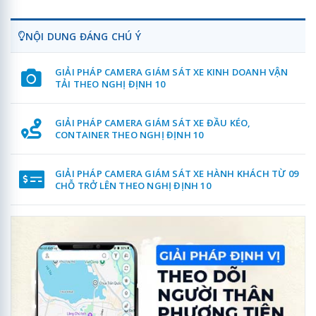
NỘI DUNG ĐÁNG CHÚ Ý
GIẢI PHÁP CAMERA GIÁM SÁT XE KINH DOANH VẬN
TẢI THEO NGHỊ ĐỊNH 10
GIẢI PHÁP CAMERA GIÁM SÁT XE ĐẦU KÉO,
CONTAINER THEO NGHỊ ĐỊNH 10
GIẢI PHÁP CAMERA GIÁM SÁT XE HÀNH KHÁCH TỪ 09
CHỖ TRỞ LÊN THEO NGHỊ ĐỊNH 10