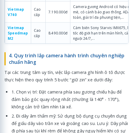
Camera gương Android có hiệu nă
Vietmap
Cao
7.190.000đ
mẽ, có cảnh báo giao thông, ADAS l
V740
cấp
toàn, giải trí đa phương tiện,...
Vietmap
Cảm biến Sony Starvis IMX675, luôn
Cao
Speedmap
8.490.000đ
tốc độ giới hạn trên màn hình, cản
cấp
M2
nguội 24/7,...
4. Quy trình lắp camera hành trình chuyên nghiệp
chuẩn hãng
Tại các trung tâm uy tín, việc lắp camera ghi hình ô tô được
thực hiện theo quy trình 5 bước “giữ zin” xe dưới đây:
1. Chọn vị trí: Đặt camera phía sau gương chiếu hậu để
đảm bảo góc quay rộng nhất (thường là 140° - 170°),
không cản trở tầm nhìn tài xế.
2. Đi dây âm thẩm mỹ: Sử dụng bộ dụng cụ chuyên dụng
để giấu dây vào trần xe và gioăng cao su. Lưu ý: Dây phải
đi phía sau túi khí rèm để không gây nguy hiểm khi có sự