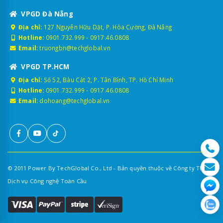
VPGD Đà Nẵng
Địa chỉ:
127 Nguyễn Hữu Dật, P. Hòa Cường, Đà Nẵng
Hotline:
0901.732.999
-
0917.46.0808
Email:
truongbn@techglobal.vn
VPGD TP.HCM
Địa chỉ:
Số 52, Bàu Cát 2, P. Tân Bình, TP. Hồ Chí Minh
Hotline:
0901.732.999
-
0917.46.0808
Email:
dohoang@techglobal.vn
© 2011 Power By TechGlobal Co., Ltd - Bản quyền thuộc về Công ty TNHH
Dịch vụ Công nghệ Toàn Cầu