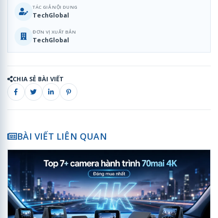
TÁC GIẢ NỘI DUNG
TechGlobal
ĐƠN VỊ XUẤT BẢN
TechGlobal
CHIA SẺ BÀI VIẾT
BÀI VIẾT LIÊN QUAN