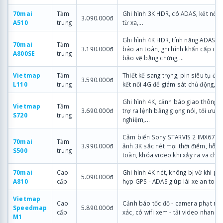
70mai
Tầm
Ghi hình 3K HDR, có ADAS, kết nối 
3.090.000đ
A510
trung
từ xa,...
Ghi hình 4K HDR, tính năng ADAS vớ
70mai
Tầm
3.190.000đ
báo an toàn, ghi hình khẩn cấp có
A800SE
trung
bảo vệ bằng chứng,...
Vietmap
Tầm
Thiết kế sang trọng, pin siêu tụ điệ
3.590.000đ
L110
trung
kết nối 4G để giám sát chủ động,...
Ghi hình 4K, cảnh báo giao thông c
Vietmap
Tầm
3.690.000đ
trợ ra lệnh bằng giọng nói, tối ưu tr
S720
trung
nghiệm,...
Cảm biến Sony STARVIS 2 IMX675 c
70mai
Tầm
3.990.000đ
ảnh 3K sắc nét mọi thời điểm, hỗ tr
S500
trung
toàn, khóa video khi xảy ra va chạm
70mai
Cao
Ghi hình 4K nét, không bị vỡ khi phó
5.090.000đ
A810
cấp
hợp GPS - ADAS giúp lái xe an toàn,.
Vietmap
Cao
Cảnh báo tốc độ - camera phạt ngu
Speedmap
5.890.000đ
cấp
xác, có wifi xem - tải video nhanh c
M1