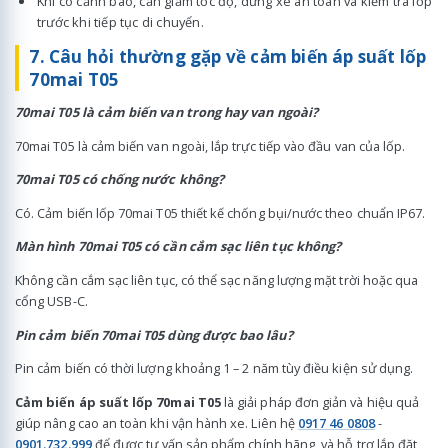
Khi có cảnh báo, cần giảm tốc độ, dừng xe an toàn và kiểm tra lốp
trước khi tiếp tục di chuyển.
7. Câu hỏi thường gặp về cảm biến áp suất lốp
70mai T05
70mai T05 là cảm biến van trong hay van ngoài?
70mai T05 là cảm biến van ngoài, lắp trực tiếp vào đầu van của lốp.
70mai T05 có chống nước không?
Có. Cảm biến lốp 70mai T05 thiết kế chống bụi/nước theo chuẩn IP67.
Màn hình 70mai T05 có cần cắm sạc liên tục không?
Không cần cắm sạc liên tục, có thể sạc năng lượng mặt trời hoặc qua
cổng USB-C.
Pin cảm biến 70mai T05 dùng được bao lâu?
Pin cảm biến có thời lượng khoảng 1 – 2 năm tùy điều kiện sử dụng.
Cảm biến áp suất lốp 70mai T05
là giải pháp đơn giản và hiệu quả
giúp nâng cao an toàn khi vận hành xe. Liên hệ
0917 46 0808
-
0901.732.999
để được tư vấn sản phẩm chính hãng, và hỗ trợ lắp đặt