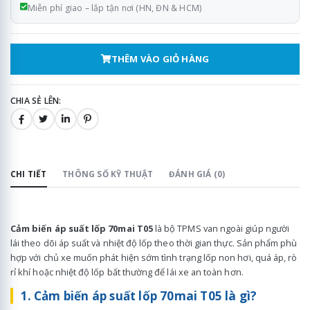
Miễn phí giao – lắp tận nơi (HN, ĐN & HCM)
THÊM VÀO GIỎ HÀNG
CHIA SẺ LÊN:
CHI TIẾT
THÔNG SỐ KỸ THUẬT
ĐÁNH GIÁ (0)
Cảm biến áp suất lốp 70mai T05
là bộ TPMS van ngoài giúp người
lái theo dõi áp suất và nhiệt độ lốp theo thời gian thực. Sản phẩm phù
hợp với chủ xe muốn phát hiện sớm tình trạng lốp non hơi, quá áp, rò
rỉ khí hoặc nhiệt độ lốp bất thường để lái xe an toàn hơn.
1. Cảm biến áp suất lốp 70mai T05 là gì?