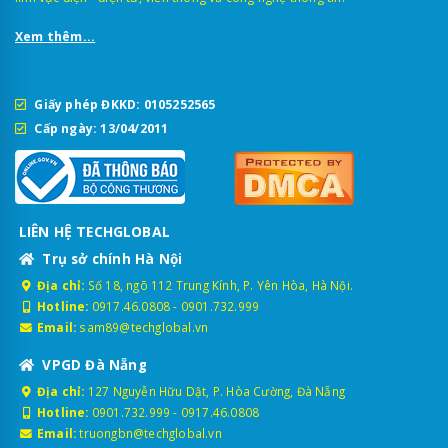
Xem thêm...
Giấy phép ĐKKD: 0105252565
Cấp ngày: 13/04/2011
LIÊN HỆ TECHGLOBAL
Trụ sở chính Hà Nội
Địa chỉ:
Số 18, ngõ 112 Trung Kính, P. Yên Hòa, Hà Nội.
Hotline:
0917.46.0808
-
0901.732.999
Email:
sam89@techglobal.vn
VPGD Đà Nẵng
Địa chỉ:
127 Nguyễn Hữu Dật, P. Hòa Cường, Đà Nẵng
Hotline:
0901.732.999
-
0917.46.0808
Email:
truongbn@techglobal.vn