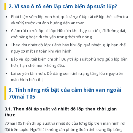
2. Vì sao ô tô nên lắp cảm biến áp suất lốp?
Phát hiện sớm lốp non hơi, quá căng: Giúp tài xế kịp thời kiểm tra
và xử lý trước khi ảnh hưởng đến an toàn.
Giảm rủi ro nổ lốp, xì lốp: Hữu ích khi chạy cao tốc, đi đường dài,
chở nặng hoặc di chuyển trong thời tiết nóng.
Theo dõi nhiệt độ lốp: Cảnh báo khi lốp quá nhiệt, giúp hạn chế
nguy cơ mất an toàn khi vận hành.
Bảo vệ lốp, tiết kiệm chi phí: Duy trì áp suất phù hợp giúp lốp bền
hơn, hạn chế mòn không đều.
Lái xe yên tâm hơn: Dễ dàng xem tình trạng từng lốp ngay trên
màn hình hiển thị.
3. Tính năng nổi bật của cảm biến van ngoài
70mai T05
3.1. Theo dõi áp suất và nhiệt độ lốp theo thời gian
thực
70mai T05 hiển thị áp suất và nhiệt độ của từng lốp trên màn hình rời
đặt trên taplo. Người lái không cần phỏng đoán tình trạng lốp bằng