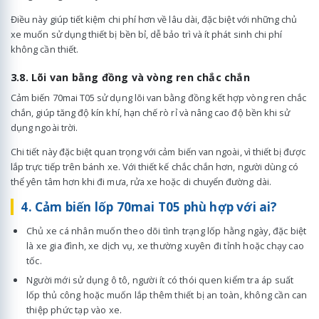
Điều này giúp tiết kiệm chi phí hơn về lâu dài, đặc biệt với những chủ
xe muốn sử dụng thiết bị bền bỉ, dễ bảo trì và ít phát sinh chi phí
không cần thiết.
3.8. Lõi van bằng đồng và vòng ren chắc chắn
Cảm biến 70mai T05 sử dụng lõi van bằng đồng kết hợp vòng ren chắc
chắn, giúp tăng độ kín khí, hạn chế rò rỉ và nâng cao độ bền khi sử
dụng ngoài trời.
Chi tiết này đặc biệt quan trọng với cảm biến van ngoài, vì thiết bị được
lắp trực tiếp trên bánh xe. Với thiết kế chắc chắn hơn, người dùng có
thể yên tâm hơn khi đi mưa, rửa xe hoặc di chuyển đường dài.
4. Cảm biến lốp 70mai T05 phù hợp với ai?
Chủ xe cá nhân muốn theo dõi tình trạng lốp hằng ngày, đặc biệt
là xe gia đình, xe dịch vụ, xe thường xuyên đi tỉnh hoặc chạy cao
tốc.
Người mới sử dụng ô tô, người ít có thói quen kiểm tra áp suất
lốp thủ công hoặc muốn lắp thêm thiết bị an toàn, không cần can
thiệp phức tạp vào xe.