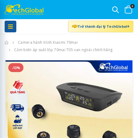
0
Trở thành đại lý TechGlobal
Trang chủ
Camera hành trình Xiaomi 70mai
Cảm biến áp suất lốp 70mai T05 van ngoài chính hãng
-13%