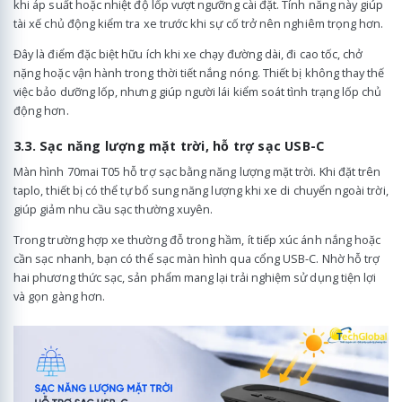
khi áp suất hoặc nhiệt độ lốp vượt ngưỡng cài đặt. Tính năng này giúp
tài xế chủ động kiểm tra xe trước khi sự cố trở nên nghiêm trọng hơn.
Đây là điểm đặc biệt hữu ích khi xe chạy đường dài, đi cao tốc, chở
nặng hoặc vận hành trong thời tiết nắng nóng. Thiết bị không thay thế
việc bảo dưỡng lốp, nhưng giúp người lái kiểm soát tình trạng lốp chủ
động hơn.
3.3. Sạc năng lượng mặt trời, hỗ trợ sạc USB-C
Màn hình 70mai T05 hỗ trợ sạc bằng năng lượng mặt trời. Khi đặt trên
taplo, thiết bị có thể tự bổ sung năng lượng khi xe di chuyển ngoài trời,
giúp giảm nhu cầu sạc thường xuyên.
Trong trường hợp xe thường đỗ trong hầm, ít tiếp xúc ánh nắng hoặc
cần sạc nhanh, bạn có thể sạc màn hình qua cổng USB-C. Nhờ hỗ trợ
hai phương thức sạc, sản phẩm mang lại trải nghiệm sử dụng tiện lợi
và gọn gàng hơn.