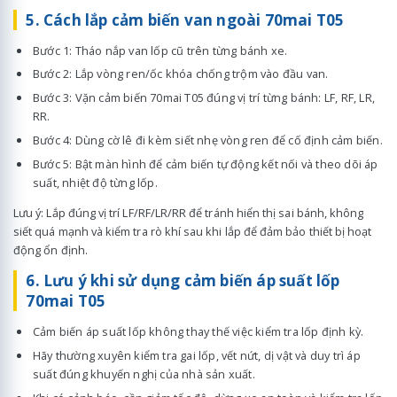
5. Cách lắp cảm biến van ngoài 70mai T05
Bước 1: Tháo nắp van lốp cũ trên từng bánh xe.
Bước 2: Lắp vòng ren/ốc khóa chống trộm vào đầu van.
Bước 3: Vặn cảm biến 70mai T05 đúng vị trí từng bánh: LF, RF, LR,
RR.
Bước 4: Dùng cờ lê đi kèm siết nhẹ vòng ren để cố định cảm biến.
Bước 5: Bật màn hình để cảm biến tự động kết nối và theo dõi áp
suất, nhiệt độ từng lốp.
Lưu ý: Lắp đúng vị trí LF/RF/LR/RR để tránh hiển thị sai bánh, không
siết quá mạnh và kiểm tra rò khí sau khi lắp để đảm bảo thiết bị hoạt
động ổn định.
6. Lưu ý khi sử dụng cảm biến áp suất lốp
70mai T05
Cảm biến áp suất lốp không thay thế việc kiểm tra lốp định kỳ.
Hãy thường xuyên kiểm tra gai lốp, vết nứt, dị vật và duy trì áp
suất đúng khuyến nghị của nhà sản xuất.