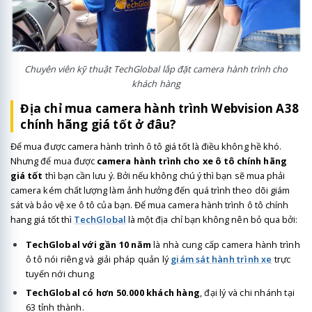
Chuyên viên kỹ thuật TechGlobal lắp đặt camera hành trình cho
khách hàng
Địa chỉ mua camera hành trình Webvision A38
chính hãng giá tốt ở đâu?
Để mua được camera hành trình ô tô giá tốt là điều không hề khó.
Nhưng để mua được
camera hành trình cho xe ô tô chính hãng
giá tốt
thì bạn cần lưu ý. Bởi nếu không chú ý thì bạn sẽ mua phải
camera kém chất lượng làm ảnh hưởng đến quá trình theo dõi giám
sát và bảo vệ xe ô tô của bạn. Để mua camera hành trình ô tô chính
hang giá tốt thì
TechGlobal
là một địa chỉ bạn không nên bỏ qua bởi:
TechGlobal với gần 10 năm
là nhà cung cấp camera hành trình
ô tô nói riêng và giải pháp quản lý
giám sát hành trình xe
trực
tuyến nới chung
TechGlobal có hơn 50.000 khách hàng
, đại lý và chi nhánh tại
63 tỉnh thành.