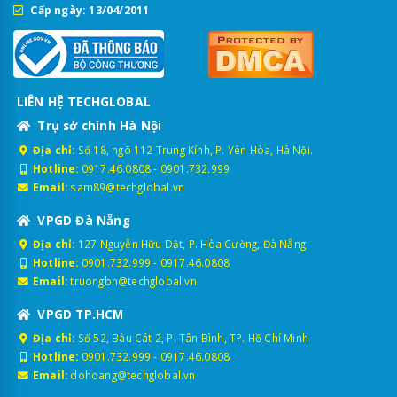
Cấp ngày: 13/04/2011
LIÊN HỆ TECHGLOBAL
Trụ sở chính Hà Nội
Địa chỉ:
Số 18, ngõ 112 Trung Kính, P. Yên Hòa, Hà Nội.
Hotline:
0917.46.0808
-
0901.732.999
Email:
sam89@techglobal.vn
VPGD Đà Nẵng
Địa chỉ:
127 Nguyễn Hữu Dật, P. Hòa Cường, Đà Nẵng
Hotline:
0901.732.999
-
0917.46.0808
Email:
truongbn@techglobal.vn
VPGD TP.HCM
Địa chỉ:
Số 52, Bàu Cát 2, P. Tân Bình, TP. Hồ Chí Minh
Hotline:
0901.732.999
-
0917.46.0808
Email:
dohoang@techglobal.vn