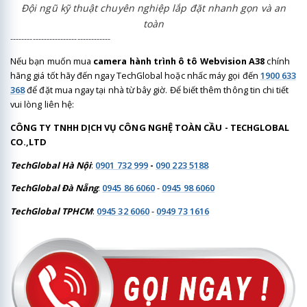
Đội ngũ kỹ thuật chuyên nghiệp lắp đặt nhanh gọn và an
toàn
------------------------------------
Nếu bạn muốn mua
camera hành trình ô tô Webvision A38
chính
hãng giá tốt hãy đến ngay TechGlobal hoặc nhấc máy gọi đến
1900 633
368
để đặt mua ngay tại nhà từ bây giờ. Để biết thêm thông tin chi tiết
vui lòng liên hệ:
CÔNG TY TNHH DỊCH VỤ CÔNG NGHỆ TOÀN CẦU - TECHGLOBAL
CO.,LTD
TechGlobal Hà Nội
:
0901 732 999
-
090 223 5188
TechGlobal Đà Nẵng
:
0945 86 6060
-
0945 98 6060
TechGlobal TPHCM
:
0945 32 6060
-
0949 73 1616