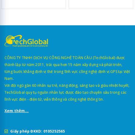
CÔNG TY TNHH DỊCH VỤ CÔNG NGHỆ TOÀN CẦU (TechGlobal) được
thành lập từ năm 2011, trải qua hơn 15 năm xây dựng và phát triển,
từng bước khẳng định vị thế trong lĩnh vực công nghệ định vị GPS tại Việt
Nam.
Với đội ngũ gần 60 nhân sự trẻ, năng động, sáng tạo và giàu nhiệt huyết,
TechGlobal quy tụ nguồn nhân lực được đào tạo chuyên sâu trong các
lĩnh vực điện - điện tử, viễn thông và công nghệ thông tin.
Xem thêm...
Giấy phép ĐKKD: 0105252565