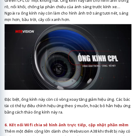
Green CPL có một không hai. Ống kính này làm cho hình ảnh trong
rõ, nổi khối, chống lại phản chiếu của ánh sáng trước kính xe…
Ngoài ra ống kính này còn làm cho hình ảnh trở sáng tươi nét, sáng
mịn hơn, bầu trời, cây cối xanh hơn.
Đặc biệt, ống kính này còn có vòng xoay tăng giảm hiệu ứng. Các bác
tài có thể tự điều chỉnh hiệu ứng theo ý muốn, hoặc bỏ hẳn hiệu ứng
bằng cách tháo ống kính này ra.
6. Kết nối Wifi chia sẻ hình ảnh trực tiếp, cập nhật phần mềm
Thêm một điểm cộng lớn dành cho Webvision A38 khi thiết bị này có