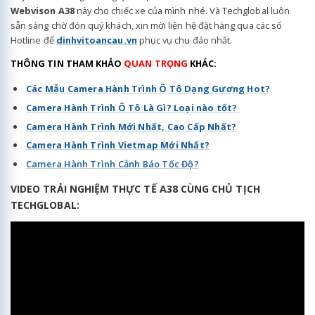
Webvison A38
này cho chiếc xe của mình nhé. Và Techglobal luôn
sẵn sàng chờ đón quý khách, xin mời liện hệ đặt hàng qua các số
Hotline để
dinhvitoancau.vn
phục vụ chu đáo nhất.
THÔNG TIN THAM KHẢO
QUAN TRỌNG
KHÁC:
Các Mẫu Camera Hành Trình Ô Tô Dạng Gương Hot?
Camera Hành Trình Ô Tô Là Gì? Loại nào tốt?
Camera Hành Trình Mới Nhất, Cao Cấp Nhất?
Camera Hành Trình Vietmap Mới Nhất?
Camera Hành Trình Cảnh Báo Tốc Độ?
VIDEO TRẢI NGHIỆM THỰC TẾ A38 CÙNG CHỦ TỊCH
TECHGLOBAL: