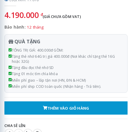
4.190.000
đ
(GIÁ CHƯA GỒM VAT)
Bảo hành:
12 tháng
QUÀ TẶNG
TỔNG TRỊ GIÁ: 400.000đ GỒM:
Tặng thẻ nhớ 64G trị giá 400.000đ (Nơi khác chỉ tặng thẻ 16G
hoặc 32G)
Tặng đầu đọc thẻ nhớ SD
Tặng 01 móc tìm chìa khóa
Miễn phí giao – lắp tận nơi (HN, ĐN & HCM)
Miễn phí ship COD toàn quốc (Nhận hàng - Trả tiền).
THÊM VÀO GIỎ HÀNG
CHIA SẺ LÊN: