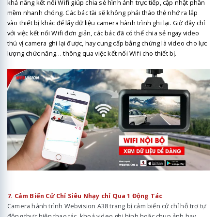
khả năng kết nối Wifi giúp chia sẻ hình ảnh trực tiếp, cập nhật phần
mềm nhanh chóng.
Các bác tài sẽ không phải tháo thẻ nhớ ra lắp
vào thiết bị khác để lấy dữ liệu camera hành trình ghi lại. Giờ đây chỉ
với việc kết nối Wifi đơn giản, các bác đã có thể chia sẻ ngay video
thú vị camera ghi lại được, hay cung cấp bằng chứng là video cho lực
lượng chức năng… thông qua việc kết nối Wifi cho thiết bị.
7. Cảm Biến Cử Chỉ Siêu Nhạy chỉ Qua 1 Động Tác
Camera hành trình Webvision A38 trang bị cảm biến cử chỉ hỗ trợ tự
động thực hiện thao tác, khoá video ghi hình hoặc chụp ảnh hay