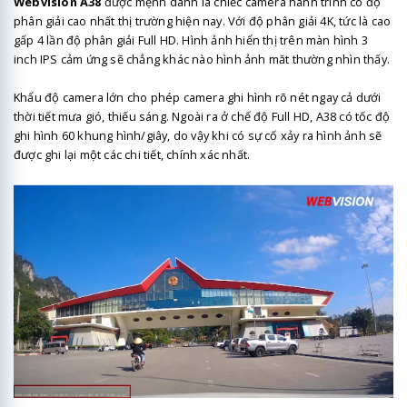
Webvision A38
được mệnh danh là chiếc camera hành trình có độ
phân giải cao nhất thị trường hiện nay. Với độ phân giải 4K, tức là cao
gấp 4 lần độ phân giải Full HD. Hình ảnh hiển thị trên màn hình 3
inch IPS cảm ứng sẽ chẳng khác nào hình ảnh măt thường nhìn thấy.
Khẩu độ camera lớn cho phép camera ghi hình rõ nét ngay cả dưới
thời tiết mưa gió, thiếu sáng. Ngoài ra ở chế độ Full HD, A38 có tốc độ
ghi hình 60 khung hình/giây, do vậy khi có sự cố xảy ra hình ảnh sẽ
được ghi lại một các chi tiết, chính xác nhất.