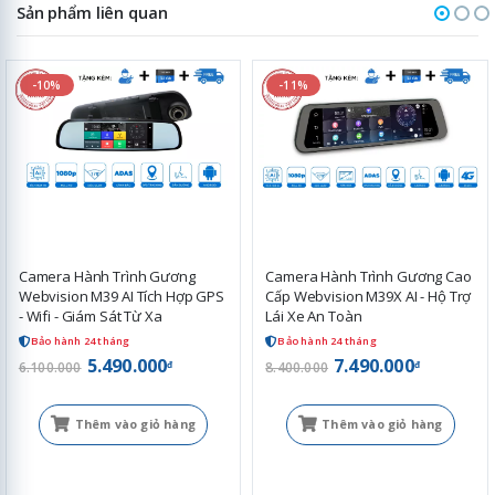
Sản phẩm liên quan
-10%
-11%
Camera Hành Trình Gương
Camera Hành Trình Gương Cao
Webvision M39 AI Tích Hợp GPS
Cấp Webvision M39X AI - Hộ Trợ
- Wifi - Giám Sát Từ Xa
Lái Xe An Toàn
Bảo hành 24 tháng
Bảo hành 24 tháng
5.490.000
7.490.000
đ
đ
6.100.000
8.400.000
Thêm vào giỏ hàng
Thêm vào giỏ hàng