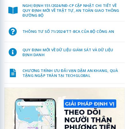
NGHỊ ĐỊNH 151/2024/NĐ-CP CẬP NHẬT CHI TIẾT VỀ
QUY ĐỊNH MỚI VỀ TRẬT TỰ, AN TOÀN GIAO THÔNG
ĐƯỜNG BỘ
THÔNG TƯ SỐ 71/2024/TT-BCA CỦA BỘ CÔNG AN
QUY ĐỊNH MỚI VỀ DỮ LIỆU GIÁM SÁT VÀ DỮ LIỆU
ĐỊNH DANH
CHƯƠNG TRÌNH ƯU ĐÃI VẠN DẶM AN KHANG, QUÀ
TẶNG NGẬP TRÀN TẠI TECHGLOBAL