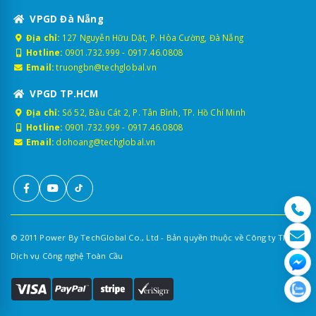
VPGD Đà Nẵng
Địa chỉ:
127 Nguyễn Hữu Dật, P. Hòa Cường, Đà Nẵng
Hotline:
0901.732.999
-
0917.46.0808
Email:
truongbn@techglobal.vn
VPGD TP.HCM
Địa chỉ:
Số 52, Bàu Cát 2, P. Tân Bình, TP. Hồ Chí Minh
Hotline:
0901.732.999
-
0917.46.0808
Email:
dohoang@techglobal.vn
© 2011 Power By TechGlobal Co., Ltd - Bản quyền thuộc về Công ty TNHH
Dịch vụ Công nghệ Toàn Cầu