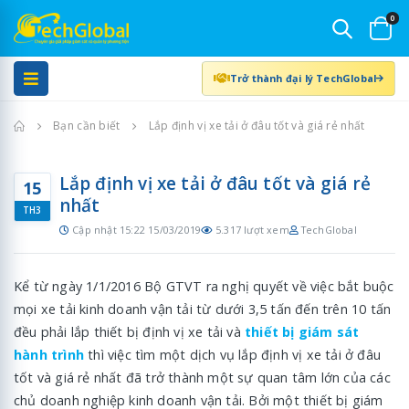
0
Trở thành đại lý TechGlobal
Trang chủ
Bạn cần biết
Lắp định vị xe tải ở đâu tốt và giá rẻ nhất
Lắp định vị xe tải ở đâu tốt và giá rẻ
15
nhất
TH3
Cập nhật 15:22 15/03/2019
5.317 lượt xem
TechGlobal
Kể từ ngày 1/1/2016 Bộ GTVT ra nghị quyết về việc bắt buộc
mọi xe tải kinh doanh vận tải từ dưới 3,5 tấn đến trên 10 tấn
đều phải lắp thiết bị định vị xe tải và
thiết bị giám sát
hành trình
thì việc tìm một dịch vụ lắp định vị xe tải ở đâu
tốt và giá rẻ nhất đã trở thành một sự quan tâm lớn của các
chủ doanh nghiệp kinh doanh vận tải. Bởi một thiết bị giám