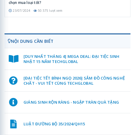
chọn mua loại tốt?
23/07/2024
50.575 lượt xem
NỘI DUNG CẦN BIẾT
[DUY NHẤT THÁNG 4] MEGA DEAL: ĐẠI TIỆC SINH
NHẬT 15 NĂM TECHGLOBAL
[ĐẠI TIỆC TẾT BÍNH NGỌ 2026] SẮM ĐỒ CÔNG NGHỆ
CHẤT - VUI TẾT CÙNG TECHGLOBAL
GIÁNG SINH RỘN RÀNG - NGẬP TRÀN QUÀ TẶNG
LUẬT ĐƯỜNG BỘ 35/2024/QH15