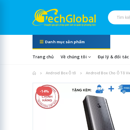
Tìm kiếm s
Danh mục sản phẩm
Trang chủ
Về chúng tôi
Đại lý & đối tác
Trang chủ
Android Box Ô tô
Android Box Cho Ô Tô Vi
-14%