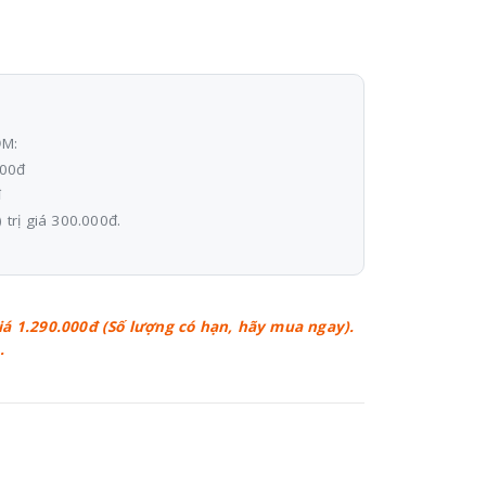
ỒM:
000đ
đ
 trị giá 300.000đ.
giá 1.290.000đ (Số lượng có hạn, hãy mua ngay).
.