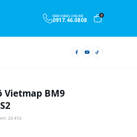
0
BÁN HÀNG ONLINE
0901.732.999
ô Vietmap BM9
 S2
em: 23.472