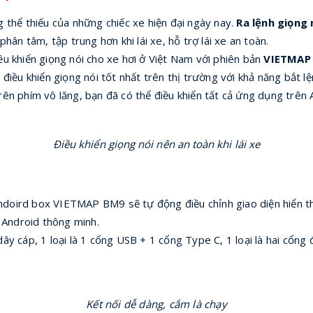
g thể thiếu của những chiếc xe hiện đại ngày nay.
Ra lệnh giọng 
phân tâm, tập trung hơn khi lái xe, hỗ trợ lái xe an toàn.
ều khiển giọng nói cho xe hơi ở Việt Nam với phiên bản
VIETMAP 
ều khiển giọng nói tốt nhất trên thị trường với khả năng bắt lệ
rên phím vô lăng, bạn đã có thể điều khiển tất cả ứng dụng trên 
Điều khiển giọng nói nên an toàn khi lái xe
ndoird box VIETMAP BM9 sẽ tự động điều chỉnh giao diện hiển th
í Android thông minh.
, 1 loại là 1 cổng USB + 1 cổng Type C, 1 loại là hai cổng đều 
Kết nối dễ dàng, cắm là chạy