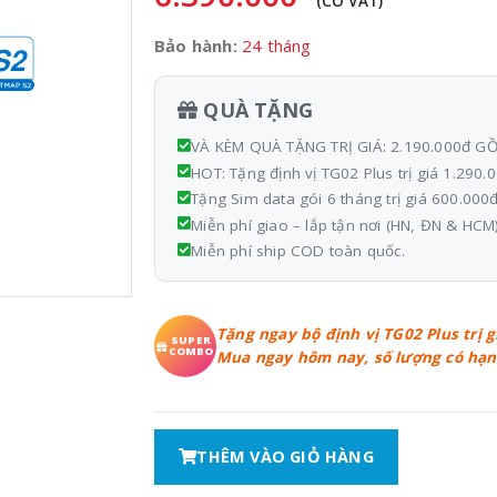
(CÓ VAT)
Bảo hành:
24 tháng
QUÀ TẶNG
VÀ KÈM QUÀ TẶNG TRỊ GIÁ: 2.190.000đ G
HOT: Tặng định vị TG02 Plus trị giá 1.290.
Tặng Sim data gói 6 tháng trị giá 600.000
Miễn phí giao – lắp tận nơi (HN, ĐN & HCM)
Miễn phí ship COD toàn quốc.
Tặng ngay bộ định vị TG02 Plus trị 
SUPER
COMBO
Mua ngay hôm nay, số lượng có hạn
THÊM VÀO GIỎ HÀNG