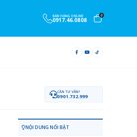
0
BÁN HÀNG ONLINE
0917.46.0808
CẦN TƯ VẤN?
0901.732.999
NỘI DUNG NỔI BẬT