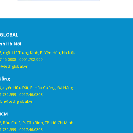
HGLOBAL
nh Hà Nội
, ngõ 112 Trung Kính, P. Yên Hòa, Hà Nội.
7.46.0808
-
0901.732.999
@techglobal.vn
Nẵng
Nguyễn Hữu Dật, P. Hòa Cường, Đà Nẵng
1.732.999
-
0917.46.0808
gbn@techglobal.vn
HCM
, Bàu Cát 2, P. Tân Bình, TP. Hồ Chí Minh
1.732.999
-
0917.46.0808