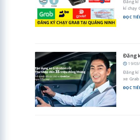
Đăng kí
kí chạy 
ĐỌC TIẾ
Đăng k
19/03
Đăng kí 
xe Grab 
ĐỌC TIẾ