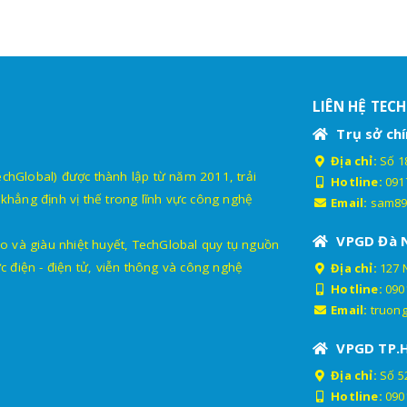
LIÊN HỆ TEC
Trụ sở chí
Địa chỉ:
Số 18
lobal) được thành lập từ năm 2011, trải
Hotline:
091
khẳng định vị thế trong lĩnh vực công nghệ
Email:
sam89
VPGD Đà 
o và giàu nhiệt huyết, TechGlobal quy tụ nguồn
c điện - điện tử, viễn thông và công nghệ
Địa chỉ:
127 
Hotline:
090
Email:
truon
VPGD TP.
Địa chỉ:
Số 52
Hotline:
090