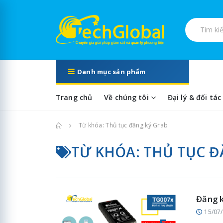
Tìm kiếm s
Danh mục sản phẩm
Trang chủ
Về chúng tôi
Đại lý & đối tác
Trang chủ
Từ khóa: Thủ tục đăng ký Grab
TỪ KHÓA: THỦ TỤC Đ
Đăng k
15/07