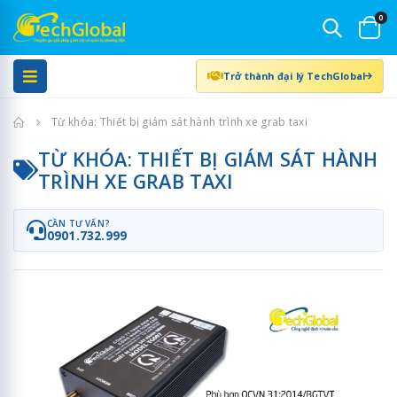
0
Trở thành đại lý TechGlobal
Trang chủ
Từ khóa: Thiết bị giám sát hành trình xe grab taxi
TỪ KHÓA: THIẾT BỊ GIÁM SÁT HÀNH
TRÌNH XE GRAB TAXI
CẦN TƯ VẤN?
0901.732.999