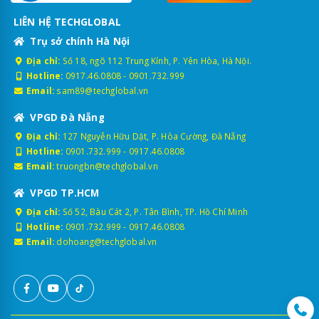
LIÊN HỆ TECHGLOBAL
Trụ sở chính Hà Nội
Địa chỉ:
Số 18, ngõ 112 Trung Kính, P. Yên Hòa, Hà Nội.
Hotline:
0917.46.0808
-
0901.732.999
Email:
sam89@techglobal.vn
VPGD Đà Nẵng
Địa chỉ:
127 Nguyễn Hữu Dật, P. Hòa Cường, Đà Nẵng
Hotline:
0901.732.999
-
0917.46.0808
Email:
truongbn@techglobal.vn
VPGD TP.HCM
Địa chỉ:
Số 52, Bàu Cát 2, P. Tân Bình, TP. Hồ Chí Minh
Hotline:
0901.732.999
-
0917.46.0808
Email:
dohoang@techglobal.vn