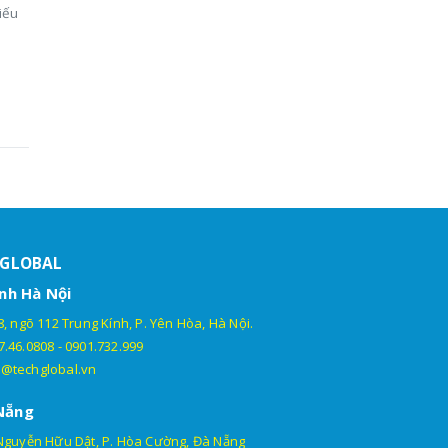
iếu
HGLOBAL
nh Hà Nội
, ngõ 112 Trung Kính, P. Yên Hòa, Hà Nội.
7.46.0808
-
0901.732.999
@techglobal.vn
Nẵng
Nguyễn Hữu Dật, P. Hòa Cường, Đà Nẵng