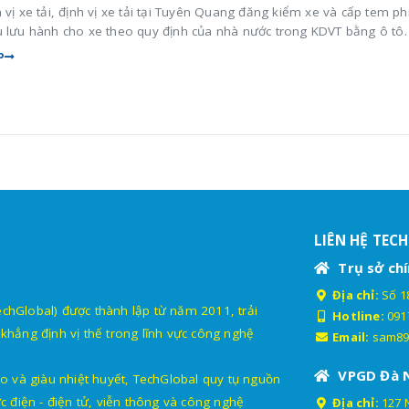
 vị xe tải, định vị xe tải tại Tuyên Quang đăng kiểm xe và cấp tem ph
u lưu hành cho xe theo quy định của nhà nước trong KDVT bằng ô tô.
P
LIÊN HỆ TEC
Trụ sở chí
Địa chỉ:
Số 18
lobal) được thành lập từ năm 2011, trải
Hotline:
091
khẳng định vị thế trong lĩnh vực công nghệ
Email:
sam89
VPGD Đà 
o và giàu nhiệt huyết, TechGlobal quy tụ nguồn
c điện - điện tử, viễn thông và công nghệ
Địa chỉ:
127 