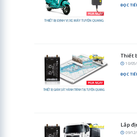
ĐỌC TIẾ
Thiết 
10/05
ĐỌC TIẾ
Lắp đị
09/12