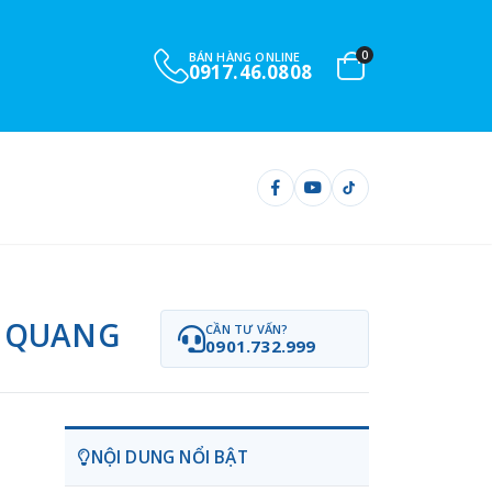
0
BÁN HÀNG ONLINE
0917.46.0808
N QUANG
CẦN TƯ VẤN?
0901.732.999
NỘI DUNG NỔI BẬT