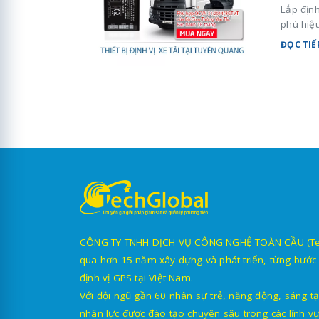
Lắp định
phù hiệ
ĐỌC TIẾ
CÔNG TY TNHH DỊCH VỤ CÔNG NGHỆ TOÀN CẦU (TechG
qua hơn 15 năm xây dựng và phát triển, từng bước 
định vị GPS tại Việt Nam.
Với đội ngũ gần 60 nhân sự trẻ, năng động, sáng tạ
nhân lực được đào tạo chuyên sâu trong các lĩnh vự