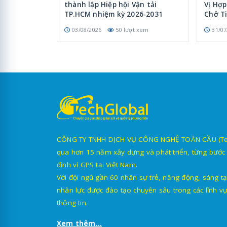
thành lập Hiệp hội Vận tải
Vị Hợ
TP.HCM nhiệm kỳ 2026-2031
Chở T
03/08/2026
50 lượt xem
31/07
CÔNG TY TNHH DỊCH VỤ CÔNG NGHỆ TOÀN CẦU (TechG
qua hơn 15 năm xây dựng và phát triển, từng bước 
định vị GPS tại Việt Nam.
Với đội ngũ gần 60 nhân sự trẻ, năng động, sáng tạ
nhân lực được đào tạo chuyên sâu trong các lĩnh vự
thông tin.
Xem thêm...