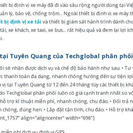
iết bị định vị xe máy đã đi vào sâu rộng người dùng tại Vi
 lý, bảo vệ, chống trộm... Ngoài thiết bị định vị xe máy t
t bị định vị xe tải
và thiết bị giám sát hành trình dành ch
ải, xe khách, xe taxi, xe bus... rất hiệu quả và đem lại lợi íc
i.
vị tại Tuyên Quang của Techglobal phân phố
ôi sẽ nhận được dịch vụ và chế độ bảo hành như sau: • Tư
ức thanh toán đa dạng, nhanh chóng hướng đến sự tiện lợi
h vị tại Tuyên Quang từ 12 đến 24 tháng tùy các thiết bị kh
g do Techglobal phân phối luôn có giá cạnh tranh nhất so vớ
 hỗ trợ kĩ thuật miễn phí, nhanh chóng, chu đáo. • Đổi trả 
h chóng, đúng hẹn. • Lắp đặt tận tình, chu đáo. • Hỗ trợ kh
nt_1757" align="aligncenter" width="696"]