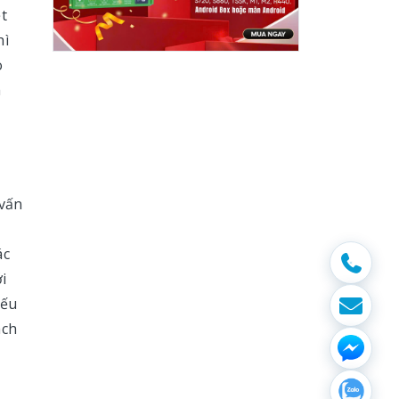
ệt
hì
o
h
i
 vấn
ác
i
nếu
ách