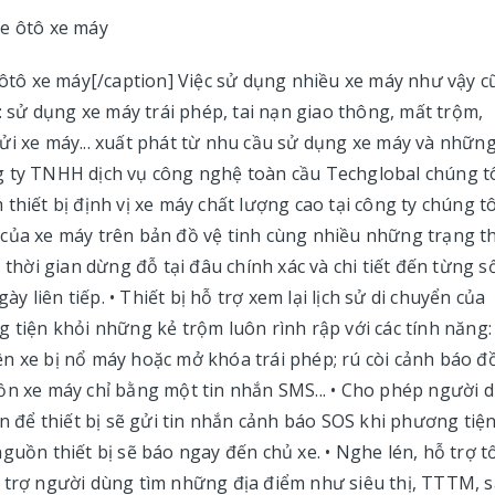
e ôtô xe máy[/caption] Việc sử dụng nhiều xe máy như vậy 
ư: sử dụng xe máy trái phép, tai nạn giao thông, mất trộm,
ửi xe máy... xuất phát từ nhu cầu sử dụng xe máy và nhữn
g ty TNHH dịch vụ công nghệ toàn cầu Techglobal chúng t
thiết bị định vị xe máy chất lượng cao tại công ty chúng tô
rí của xe máy trên bản đồ vệ tinh cùng nhiều những trạng t
 thời gian dừng đỗ tại đâu chính xác và chi tiết đến từng s
ày liên tiếp. • Thiết bị hỗ trợ xem lại lịch sử di chuyển của
 tiện khỏi những kẻ trộm luôn rình rập với các tính năng: 
ện xe bị nổ máy hoặc mở khóa trái phép; rú còi cảnh báo 
ồn xe máy chỉ bằng một tin nhắn SMS... • Cho phép người 
ân để thiết bị sẽ gửi tin nhắn cảnh báo SOS khi phương tiệ
guồn thiết bị sẽ báo ngay đến chủ xe. • Nghe lén, hỗ trợ tố
ỗ trợ người dùng tìm những địa điểm như siêu thị, TTTM, 