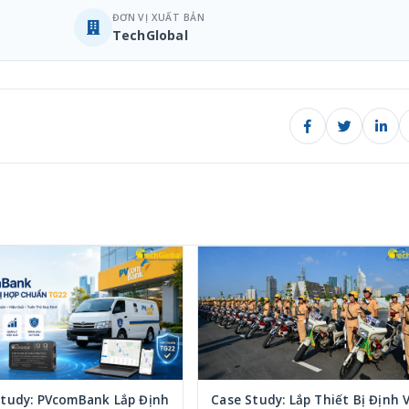
ĐƠN VỊ XUẤT BẢN
TechGlobal
Study: PVcomBank Lắp Định
Case Study: Lắp Thiết Bị Định V