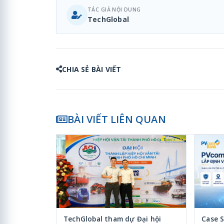
TÁC GIẢ NỘI DUNG
TechGlobal
CHIA SẺ BÀI VIẾT
BÀI VIẾT LIÊN QUAN
TechGlobal tham dự Đại hội
Case 