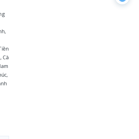
úng
nh,
Tiền
, Cà
 Nam
húc,
ánh