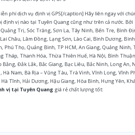
iễn phí dịch vụ định vị GPS[/caption] Hãy liên ngay với ch
 bị định vị nào tại Tuyên Quang cũng như trên cả nước. Bởi
 Quảng Trị, Sóc Trăng, Sơn La, Tây Ninh, Bến Tre, Bình Đị
Lai Châu, Lâm Đồng, Lạng Sơn, Lào Cai, Bình Dương, Bình
n, Phú Thọ, Quảng Bình, TP HCM, An Giang, Quảng Ninh, 
ng Tháp, Thanh Hóa, Thừa Thiên Huế, Hà Nội, Bình Thuận
 Bằng, Đắk Lắk, Bắc Giang, Bạc Liêu, Bắc Ninh, Long An,
g, Hà Nam, Bà Rịa – Vũng Tàu, Trà Vinh, Vĩnh Long, Vĩnh P
 Hà Tĩnh, Hải Dương, Hậu Giang, Hòa Bình, Hưng Yên, Kh
ịnh vị tại Tuyên Quang
giá rẻ chất lượng tốt: