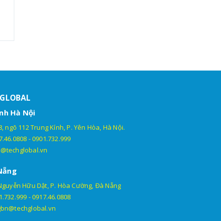
HGLOBAL
nh Hà Nội
, ngõ 112 Trung Kính, P. Yên Hòa, Hà Nội.
7.46.0808
-
0901.732.999
@techglobal.vn
Nẵng
Nguyễn Hữu Dật, P. Hòa Cường, Đà Nẵng
1.732.999
-
0917.46.0808
gbn@techglobal.vn