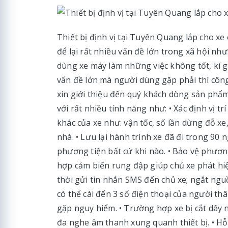
Thiết bị định vị tại Tuyên Quang lắp cho x
để lại rất nhiều vấn đề lớn trong xã hội nh
dùng xe máy làm những việc không tốt, kí g
vấn đề lớn mà người dùng gặp phải thì côn
xin giới thiệu đến quý khách dòng sản phẩm 
với rất nhiều tính năng như: • Xác định vị t
khác của xe như: vận tốc, số lần dừng đỗ xe,
nhà. • Lưu lại hành trình xe đã đi trong 90 ng
phương tiện bất cứ khi nào. • Bảo vệ phương
hợp cảm biến rung đập giúp chủ xe phát hi
thời gửi tin nhắn SMS đến chủ xe; ngắt ngu
có thể cài đến 3 số điện thoại của người th
gặp nguy hiểm. • Trường hợp xe bị cắt dây n
đa nghe âm thanh xung quanh thiết bị. • H