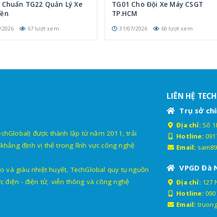
p Chuẩn TG22 Quản Lý Xe
TG01 Cho Đội Xe Máy CSGT
iền
TP.HCM
/2026
67 lượt xem
31/07/2026
60 lượt xem
LIÊN HỆ TEC
Trụ sở chí
Địa chỉ:
Số 18
lobal) được thành lập từ năm 2011, trải
Hotline:
091
khẳng định vị thế trong lĩnh vực công nghệ
Email:
sam89
VPGD Đà 
o và giàu nhiệt huyết, TechGlobal quy tụ nguồn
c điện - điện tử, viễn thông và công nghệ
Địa chỉ:
127 
Hotline:
090
Email:
truon