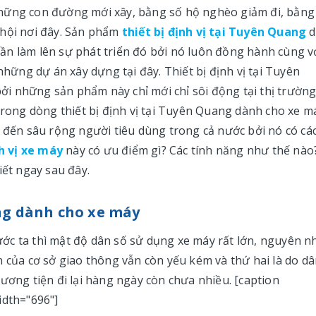
những con đường mới xây, bằng số hộ nghèo giảm đi, bằng
 hội nơi đây. Sản phẩm
thiết bị định vị tại Tuyên Quang
d
ần làm lên sự phát triển đó bởi nó luôn đồng hành cùng v
những dự án xây dựng tại đây. Thiết bị định vị tại Tuyên
i những sản phẩm này chỉ mới chỉ sôi động tại thị trường
 trong dòng thiết bị định vị tại Tuyên Quang dành cho xe m
cập” đến sâu rộng người tiêu dùng trong cả nước bởi nó có cá
nh vị xe máy
này có ưu điểm gì? Các tính năng như thế nào
iết ngay sau đây.
ang dành cho xe máy
ớc ta thì mật độ dân số sử dụng xe máy rất lớn, nguyên n
 của cơ sở giao thông vẫn còn yếu kém và thứ hai là do dâ
ương tiện đi lại hàng ngày còn chưa nhiều. [caption
idth="696"]