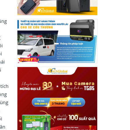
cũng
g
ôi
i
hái
ố
tích
đồng
dùng
n
i
sân