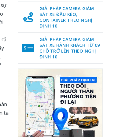
 sự
GIẢI PHÁP CAMERA GIÁM
o
SÁT XE ĐẦU KÉO,
CONTAINER THEO NGHỊ
ới
ĐỊNH 10
 cả
GIẢI PHÁP CAMERA GIÁM
SÁT XE HÀNH KHÁCH TỪ 09
áy
CHỖ TRỞ LÊN THEO NGHỊ
c
ĐỊNH 10
?
hân
n ta