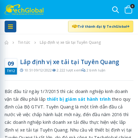
0
Trở thành đại lý TechGlobal
Trang chủ
Tin tức
Lắp định vị xe tải tại Tuyên Quang
Lắp định vị xe tải tại Tuyên Quang
09
10:51 09/12/2022
2.222 lượt xem
2 bình luận
TH12
Bắt đầu từ ngày 1/7/2015 thì các doanh nghiệp kinh doanh
vận tải đều phải lắp
thiết bị giám sát hành trình
theo quy
định của Bộ GTVT. Tuyên Quang là một tỉnh dẫn đầu cả
nước về việc chấp hành luật mới này, đến đầu năm 2016 thì
các doanh nghiệp kinh doanh xe tải đều thực hiện việc lắp
định vị xe tải tại Tuyên Quang. Nhu cầu về thiết bị định vị tại
Tuyên Quang là rất lớn, do đó mà công ty Techglobal chúng