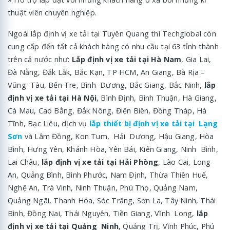
thuật viên chuyên nghiệp.
Ngoài lắp định vị xe tải tại Tuyên Quang thì Techglobal còn
cung cấp đến tất cả khách hàng có nhu cầu tại 63 tỉnh thành
trên cả nước như:
Lắp định vị xe tải tại Hà Nam
, Gia Lai,
Đà Nẵng, Đắk Lắk, Bắc Kạn, TP HCM, An Giang, Bà Rịa –
Vũng Tàu, Bến Tre, Bình Dương, Bắc Giang, Bắc Ninh,
lắp
định vị xe tải tại Hà Nội
, Bình Định, Bình Thuận, Hà Giang,
Cà Mau, Cao Bằng, Đắk Nông, Điện Biên, Đồng Tháp, Hà
Tĩnh, Bạc Liêu, dịch vụ
lắp thiết bị định vị xe tải tại Lạng
Sơn
và Lâm Đồng, Kon Tum, Hải Dương, Hậu Giang, Hòa
Bình, Hưng Yên, Khánh Hòa, Yên Bái, Kiên Giang, Ninh Bình,
Lai Châu,
lắp định vị xe tải tại Hải Phòng
, Lào Cai, Long
An, Quảng Bình, Bình Phước, Nam Định, Thừa Thiên Huế,
Nghệ An, Trà Vinh, Ninh Thuận, Phú Thọ, Quảng Nam,
Quảng Ngãi, Thanh Hóa, Sóc Trăng, Sơn La, Tây Ninh, Thái
Bình, Đồng Nai, Thái Nguyên, Tiền Giang, Vĩnh Long,
lắp
định vị xe tải tại Quảng Ninh
, Quảng Trị, Vĩnh Phúc, Phú