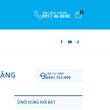
0
BÁN HÀNG ONLINE
0917.46.0808
RĂNG
CẦN TƯ VẤN?
0901.732.999
NỘI DUNG NỔI BẬT