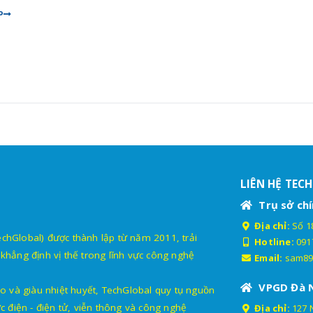
P
LIÊN HỆ TEC
Trụ sở chí
Địa chỉ:
Số 18
lobal) được thành lập từ năm 2011, trải
Hotline:
091
khẳng định vị thế trong lĩnh vực công nghệ
Email:
sam89
VPGD Đà 
o và giàu nhiệt huyết, TechGlobal quy tụ nguồn
c điện - điện tử, viễn thông và công nghệ
Địa chỉ:
127 