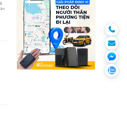
ng
oàn