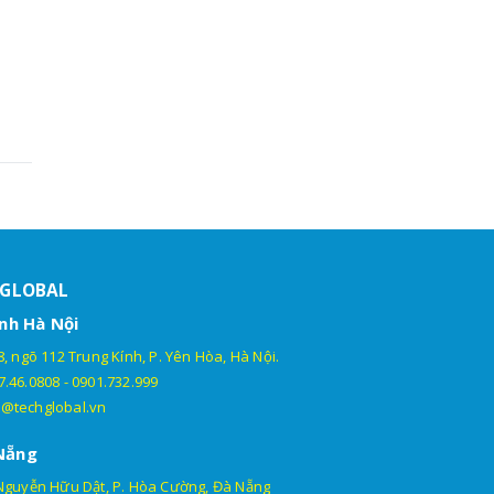
HGLOBAL
nh Hà Nội
, ngõ 112 Trung Kính, P. Yên Hòa, Hà Nội.
7.46.0808
-
0901.732.999
@techglobal.vn
Nẵng
Nguyễn Hữu Dật, P. Hòa Cường, Đà Nẵng