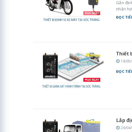
Gắn địn
nhận hợ
ĐỌC TIẾ
Thiết 
18/05
ĐỌC TIẾ
Lắp đị
26/04