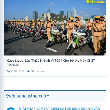
Case Study: Lắp Thiết Bị Định Vị TG01 Cho Đội Xe Máy CSGT
TP.HCM
31/07/2026
58 lượt xem
NỘI DUNG ĐÁNG CHÚ Ý
GIẢI PHÁP CAMERA GIÁM SÁT XE KINH DOANH VẬN