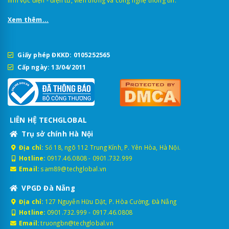
lĩnh vực điện - điện tử, viễn thông và công nghệ thông tin.
Xem thêm...
Giấy phép ĐKKD: 0105252565
Cấp ngày: 13/04/2011
LIÊN HỆ TECHGLOBAL
Trụ sở chính Hà Nội
Địa chỉ:
Số 18, ngõ 112 Trung Kính, P. Yên Hòa, Hà Nội.
Hotline:
0917.46.0808
-
0901.732.999
Email:
sam89@techglobal.vn
VPGD Đà Nẵng
Địa chỉ:
127 Nguyễn Hữu Dật, P. Hòa Cường, Đà Nẵng
Hotline:
0901.732.999
-
0917.46.0808
Email:
truongbn@techglobal.vn