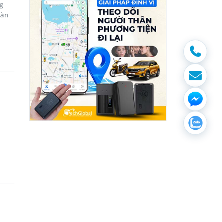
g
oàn