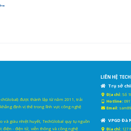
P
LIÊN HỆ TEC
Trụ sở chí
Địa chỉ:
Số 18
lobal) được thành lập từ năm 2011, trải
Hotline:
091
khẳng định vị thế trong lĩnh vực công nghệ
Email:
sam89
VPGD Đà 
o và giàu nhiệt huyết, TechGlobal quy tụ nguồn
c điện - điện tử, viễn thông và công nghệ
Địa chỉ:
127 