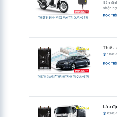
Gắn địn
nhận hợ
ĐỌC TIẾ
Thiết 
18/05
ĐỌC TIẾ
Lắp đị
03/05