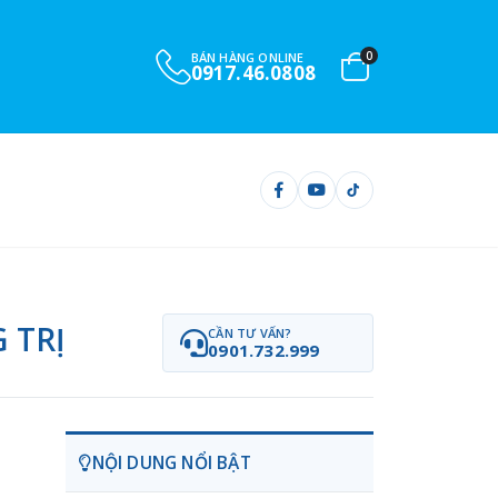
0
BÁN HÀNG ONLINE
0917.46.0808
 TRỊ
CẦN TƯ VẤN?
0901.732.999
NỘI DUNG NỔI BẬT