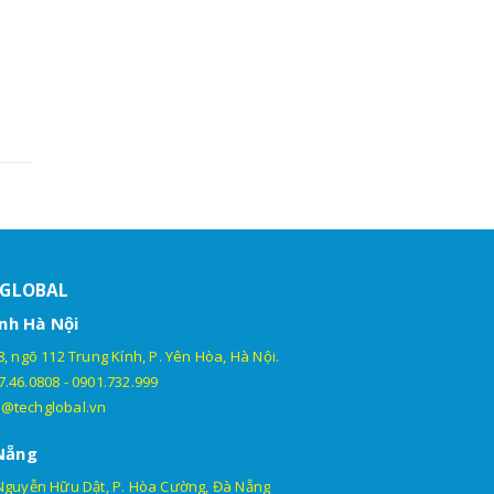
HGLOBAL
nh Hà Nội
, ngõ 112 Trung Kính, P. Yên Hòa, Hà Nội.
7.46.0808
-
0901.732.999
@techglobal.vn
Nẵng
Nguyễn Hữu Dật, P. Hòa Cường, Đà Nẵng