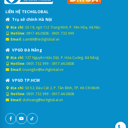
LIÊN HỆ TECHGLOBAL
Trụ sở chính Hà Nội
Địa chỉ:
Số 18, ngõ 112 Trung Kính, P. Yên Hòa, Hà Nội.
Hotline:
0917.46.0808
-
0901.732.999
Email:
sam89@techglobal.vn
VPGD Đà Nẵng
Địa chỉ:
127 Nguyễn Hữu Dật, P. Hòa Cường, Đà Nẵng
Hotline:
0901.732.999
-
0917.46.0808
Email:
truongbn@techglobal.vn
VPGD TP.HCM
Địa chỉ:
Số 52, Bàu Cát 2, P. Tân Bình, TP. Hồ Chí Minh
Hotline:
0901.732.999
-
0917.46.0808
Email:
dohoang@techglobal.vn